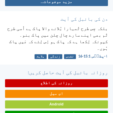
مزید موضوعات...
دن کی بائبل کی آیت
بلکہ جِس طرح تُمہارا بُلانے والا پاک ہے اُسی طرح
تُم بھی اپنے سارے چال چلن میں پاک بنو۔
کیونکہ لِکھا ہے کہ پاک ہو اِس لِئے کہ مَیں پاک
ہُوں۔
۱-پطرؔس 1:‏15-‏16
تقدس
زندگی
بلاہٹ
روزانہ بائبل کی آیت حاصل کریں:
روزانہ کی اطلاع
ای میل
Android