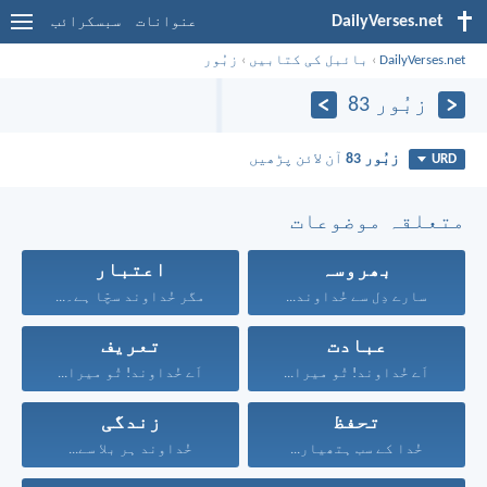
DailyVerses.net
عنوانات
سبسکرائب
DailyVerses.net
›
بائبل کی کتابیں
›
زبُور
زبُور 83
زبُور 83
آن لائن پڑھیں
URD
متعلقہ موضوعات
بھروسہ
اعتبار
سارے دِل سے خُداوند...
مگر خُداوند سچّا ہے۔...
عبادت
تعریف
اَے خُداوند! تُو میرا...
اَے خُداوند! تُو میرا...
تحفظ
زندگی
خُدا کے سب ہتھیار...
خُداوند ہر بلا سے...