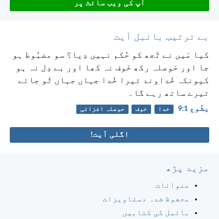
آپ کی ویب سائٹ پر
بے ترتیب بائبل آیت
کیا مَیں نے تُجھ کو حُکم نہیں دِیا؟ سو مضبُوط ہو
جا اور حَوصلہ رکھ خَوف نہ کھا اور بے دِل نہ ہو
کیونکہ خُداوند تیرا خُدا جہاں جہاں تُو جائے
تیرے ساتھ رہے گا۔
یشُوع 1:‏9
خدا
خوف
حوصلہ افزائی
اگلی آیت!
مزید پڑھ
عنوانات
محفوظ شدہ دستاویزات
بائبل کی کتابیں