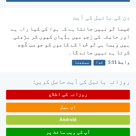
دن کی بائبل کی آیت
جَیسا تُو نہیں جانتا ہے کہ ہوا کی کیا راہ ہے
اور حامِلہ کی رَحِم میں ہڈِّیاں کیوں کر بڑھتی
ہیں وَیسا ہی تُو خُدا کے کاموں کو جو سب کُچھ
کرتا ہے نہیں جانے گا۔
واعِظ 11:‏5
خدا
سمجھنا
روزانہ بائبل کی آیت حاصل کریں:
روزانہ کی اطلاع
ای میل
Android
آپ کی ویب سائٹ پر