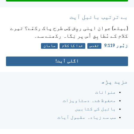
بے ترتیب بائبل آیت
(بیتھ) جوان اپنی روِش کِس طرح پاک رکھّے؟
تیرے
کلام کے مُطابِق اُس پر نِگاہ رکھنے سے۔
زبُور 119:‏9
تقدس
خدا کا کلام
سامان
اگلی آیت!
مزید پڑھ
عنوانات
محفوظ شدہ دستاویزات
بائبل کی کتابیں
سب سے زیادہ مقبول آیات