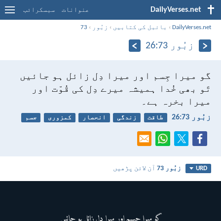
DailyVerses.net
عنوانات
سبسکرائب
DailyVerses.net
›
بائبل کی کتابیں
›
زبُور
›
73
زبُور 73:‏26
گو میرا جِسم اور میرا دِل زائل ہو جائیں
تَو بھی خُدا ہمیشہ میرے دِل کی قُوّت اور
میرا بخرہ ہے۔
زبُور 73:‏26
طاقت
زندگی
انحصار
کمزوری
جسم
زبُور 73
آن لائن پڑھیں
URD