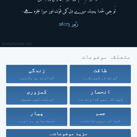
متعلقہ موضوعات
طاقت
زندگی
تُو مت ڈر کیونکہ...
خُداوند ہر بلا سے...
انحصار
کمزوری
کیونکہ مَیں خُداوند تیرا...
اِس لِئے مَیں مسِیح...
جسم
پیار
کیا تُم نہیں جانتے...
مُحبّت صابِر ہے اور...
مزید موضوعات...