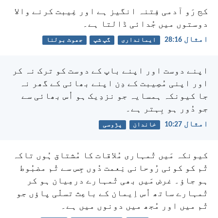
کج رَو آدمی فِتنہ انگیز ہے اور غِیبت کرنے والا
دوستوں میں جُدائی ڈالتا ہے۔
امثال 16:‏28
ایمانداری
گپ شپ
جھوٹ بولنا
اپنے دوست اور اپنے باپ کے دوست کو ترک نہ کر
اور اپنی مُصِیبت کے دِن اپنے بھائی کے گھر نہ
جا کیونکہ ہمسایہ جو نزدِیک ہو اُس بھائی سے
جو دُور ہو بِہتر ہے۔
امثال 27:‏10
خاندان
پڑوسی
کیونکہ مَیں تُمہاری مُلاقات کا مُشتاق ہُوں تاکہ
تُم کو کوئی رُوحانی نِعمت دُوں جِس سے تُم مضبُوط
ہو جاؤ۔ غرض مَیں بھی تُمہارے درمِیان ہو کر
تُمہارے ساتھ اُس اِیمان کے باعِث تسلّی پاؤں جو
تُم میں اور مُجھ میں دونوں میں ہے۔