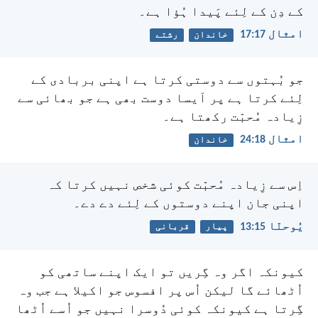
کے دِن کے لِئے پَیدا ہُؤا ہے۔
امثال 17:‏17
خاندان
رشتے
جو بُہتوں سے دوستی کرتا ہے اپنی بربادی کے
لِئے کرتا ہے پر اَیسا دوست بھی ہے جو بھائی سے
زِیادہ مُحبّت رکھتا ہے۔
امثال 18:‏24
خاندان
اِس سے زِیادہ مُحبّت کوئی شخص نہیں کرتا کہ
اپنی جان اپنے دوستوں کے لِئے دے دے۔
یُوحنّا 15:‏13
پیار
قربانی
کیونکہ اگر وہ گِریں تو ایک اپنے ساتھی کو
اُٹھائے گا لیکن اُس پر افسوس جو اکیلا ہے جب وہ
گِرتا ہے کیونکہ کوئی دُوسرا نہیں جو اُسے اُٹھا