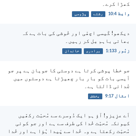
کھڑا کرے۔
واعِظ 4:‏10
رشتے
پڑوسی
دیکھو! کَیسی اچھّی اور خُوشی کی بات ہے
کہ
بھائی باہم مِل کر رہیں۔
زبُور 133:‏1
برادری
خاندان
جو خطا پوشی کرتا ہے دوستی کا جویان ہے پر جو
اَیسی بات کو بار بار چھیڑتا ہے دوستوں میں
جُدائی ڈالتا ہے۔
امثال 17:‏9
بخشش
اَے عزِیزو! آؤ ہم ایک دُوسرے سے مُحبّت رکھّیں
کیونکہ مُحبّت خُدا کی طرف سے ہے اور جو کوئی
مُحبّت رکھتا ہے وہ خُدا سے پَیدا ہُؤا ہے اور خُدا