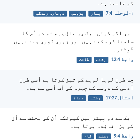
کو جانتا ہے۔
۱-یُوحنّا 4:‏7
پیار
پڑوسی
دوبارہ زندگی
اور اگر کوئی ایک پر غالِب ہو تو دو اُس کا
سامنا کر سکتے ہیں اور تِہری ڈوری جلد نہیں
ٹُوٹتی۔
واعِظ 4:‏12
رشتے
طاقت
جِس طرح لوہا لوہے کو تیز کرتا ہے اُسی طرح
آدمی کے دوست کے چِہرہ کی آب اُسی سے ہے۔
امثال 27:‏17
رشتے
دماغ
ایک سے دو بِہتر ہیں کیونکہ اُن کی مِحنت سے اُن
کو بڑا فائِدہ ہوتا ہے۔
واعِظ 4:‏9
رشتے
کام