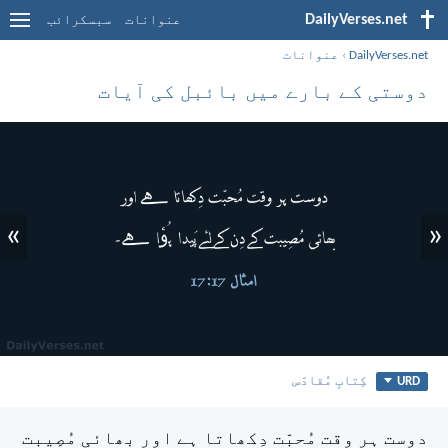
DailyVerses.net
عنوانات
سبسکرائب
DailyVerses.net
›
عنوانات
دوستی کے بارے میں بائبل کی آیات
»
«
URD
کِتابِ مُقادّس
دوست ہر وقت مُحبّت دِکھاتا ہے اور بھائی مُصِیبت