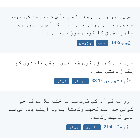
اُس پر جو بے دِل ہونے کو ہے اُس کے دوست
کی طرف
سے مِہربانی ہونی چاہئے
بلکہ اُس پر بھی جو
قادِرِ مُطلِق کا خَوف چھوڑ دیتا ہے۔
ایُّوب 6:‏14
عجب
پڑوسی
فرِیب نہ کھاؤ۔ بُری صُحبتیں اچھّی عادتوں کو
بِگاڑ دیتی ہیں۔
۱-کُرِنتھِیوں 15:‏33
برائی
نیکی
اور ہم کو اُس کی طرف سے یہ حُکم مِلا ہے کہ جو
کوئی خُدا سے مُحبّت رکھتا ہے وہ اپنے بھائی سے
بھی مُحبّت رکھّے۔
۱-یُوحنّا 4:‏21
قانون
پیار