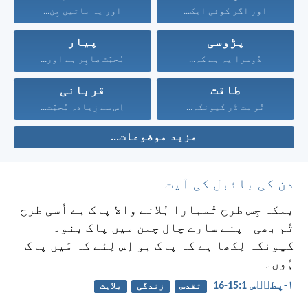
اور اگر کوئی ایک...
اور یہ باتیں جِن...
پڑوسی
پیار
دُوسرا یہ ہے کہ...
مُحبّت صابِر ہے اور...
طاقت
قربانی
تُو مت ڈر کیونکہ...
اِس سے زِیادہ مُحبّت...
مزید موضوعات...
دن کی بائبل کی آیت
بلکہ جِس طرح تُمہارا بُلانے والا پاک ہے اُسی طرح
تُم بھی اپنے سارے چال چلن میں پاک بنو۔
کیونکہ لِکھا ہے کہ پاک ہو اِس لِئے کہ مَیں پاک
ہُوں۔
۱-پطرؔس 1:‏15-‏16
تقدس
زندگی
بلاہٹ