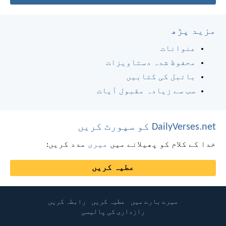
مزید پڑھ
عنوانات
محفوظ شدہ دستاویزات
بائبل کی کتابیں
سب سے زیادہ مقبول آیات
DailyVerses.net کو سپورٹ کریں
خدا کے کلام کو پھیلانے میں
میری
مدد کریں:
عطیہ کریں
میرے بارے میں
عطیہ کریں
رابطہ کریں
رازداری کی پالیسی