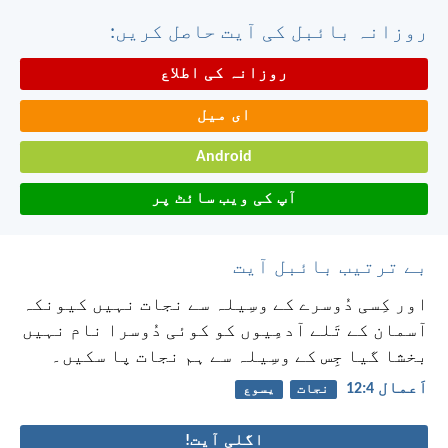
روزانہ بائبل کی آیت حاصل کریں:
روزانہ کی اطلاع
ای میل
Android
آپ کی ویب سائٹ پر
بے ترتیب بائبل آیت
اور کِسی دُوسرے کے وسِیلہ سے نجات نہیں کیونکہ
آسمان کے تَلے آدمِیوں کو کوئی دُوسرا نام نہیں
بخشا گیا جِس کے وسِیلہ سے ہم نجات پا سکیں۔
اَعمال 4:‏12
نجات
یسوع
اگلی آیت!