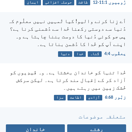
رُومِیوں 1:‏11-‏12
طاقت
حوصلہ افزائی
ایمان
اَے زِنا کرنے والیو! کیا تُمہیں نہیں معلُوم کہ
دُنیا سے دوستی رکھنا خُدا سے دُشمنی کرنا ہے؟
پس جو کوئی دُنیا کا دوست بننا چاہتا ہے وہ
اپنے آپ کو خُدا کا دُشمن بناتا ہے۔
یعقُوب 4:‏4
گناہ
خدا
دنیا
خُدا تنہا کو خاندان بخشتا ہے۔
وہ قَیدِیوں کو
آزاد کر کے اِقبال مند کرتا ہے۔
لیکن سرکش
خُشک زمِین میں رہتے ہیں۔
زبُور 68:‏6
آزادی
اطاعت
سزا
متعلقہ موضوعات
رشتے
خاندان