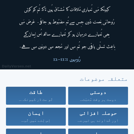
متعلقہ موضوعات
دوستی
طاقت
دوست ہر وقت مُحبّت...
تُو مت ڈر کیونکہ...
حوصلہ افزائی
ایمان
اور خُداوند ہی تیرے...
اِس لِئے مَیں تُم...