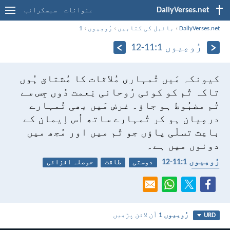
DailyVerses.net
عنوانات
سبسکرائب
DailyVerses.net
›
بائبل کی کتابیں
›
رُومِیوں
›
1
رُومِیوں 1:‏11-‏12
کیونکہ مَیں تُمہاری مُلاقات کا مُشتاق ہُوں
تاکہ تُم کو کوئی رُوحانی نِعمت دُوں جِس سے
تُم مضبُوط ہو جاؤ۔ غرض مَیں بھی تُمہارے
درمِیان ہو کر تُمہارے ساتھ اُس اِیمان کے
باعِث تسلّی پاؤں جو تُم میں اور مُجھ میں
دونوں میں ہے۔
رُومِیوں 1:‏11-‏12
دوستی
طاقت
حوصلہ افزائی
ایمان
رُومِیوں 1
آن لائن پڑھیں
URD