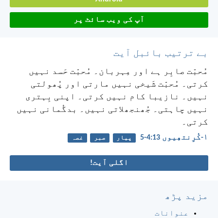
آپ کی ویب سائٹ پر
بے ترتیب بائبل آیت
مُحبّت صابِر ہے اور مِہربان۔ مُحبّت حَسد نہیں
کرتی۔ مُحبّت شَیخی نہیں مارتی اور پُھولتی
نہیں۔ نازیبا کام نہیں کرتی۔ اپنی بِہتری
نہیں چاہتی۔ جُھنجھلاتی نہیں۔ بدگُمانی نہیں
کرتی۔
۱-کُرِنتھِیوں 13:‏4-‏5
پیار
صبر
غصہ
اگلی آیت!
مزید پڑھ
عنوانات