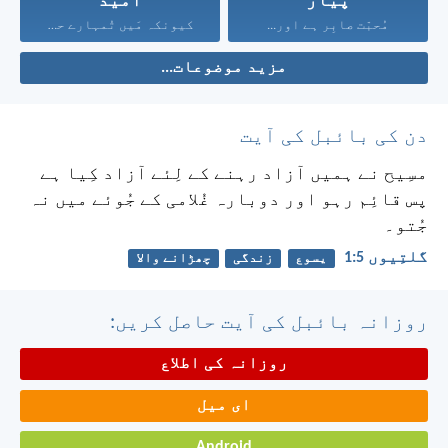
پیار
امید
مُحبّت صابِر ہے اور...
کیونکہ مَیں تُمہارے حق...
مزید موضوعات...
دن کی بائبل کی آیت
مسِیح نے ہمیں آزاد رہنے کے لِئے آزاد کِیا ہے
پس قائِم رہو اور دوبارہ غُلامی کے جُوئے میں نہ
جُتو۔
گلتِیوں 5:‏1
یسوع
زندگی
چھڑانے والا
روزانہ بائبل کی آیت حاصل کریں:
روزانہ کی اطلاع
ای میل
Android