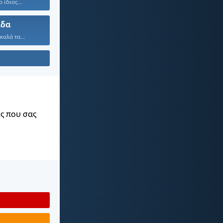
 ίδιος...
ίδα
καλά τα...
ός που σας