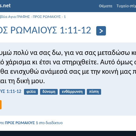
s.net
Θέματα
Τυχαίο στί
ιβλία Αγια ΓΡΑΦΗΣ
›
ΠΡΟΣ ΡΩΜΑΙΟΥΣ
›
1
Σ ΡΩΜΑΙΟΥΣ 1:11-12
θυμώ πολύ να σας δω, για να σας μεταδώσω 
ό χάρισμα κι έτσι να στηριχθείτε. Αυτό όμως
ώ θα ενισχυθώ ανάμεσά σας με την κοινή μας π
αι τη δική μου.
Σ 1:11-12
φιλία
δύναμη
ενθάρρυνση
πίστη
στε
ΠΡΟΣ ΡΩΜΑΙΟΥΣ 1
στο διαδίκτυο