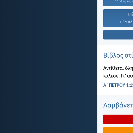
Σ’ όλες τις
Π
Γι’ αυτό
Βίβλος στ
Αντίθετα, όλη
κάλεσε. Γι’ α
Α΄ ΠΕΤΡΟΥ 1:1
Λαμβάνετε