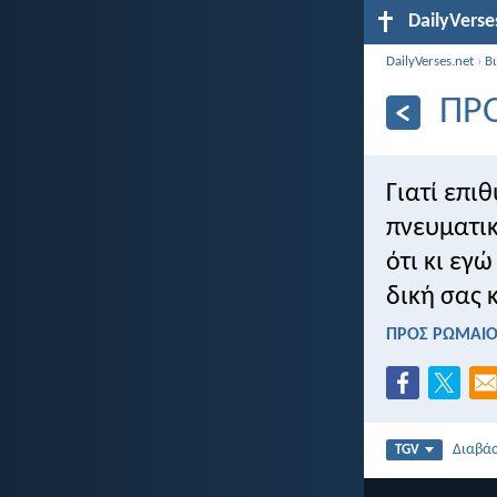
DailyVerse
DailyVerses.net
›
Β
ΠΡΟ
Γιατί επι
πνευματικ
ότι κι εγ
δική σας κ
ΠΡΟΣ ΡΩΜΑΙΟΥ
Διαβά
TGV