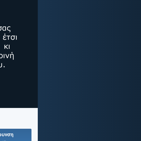
ρυνση