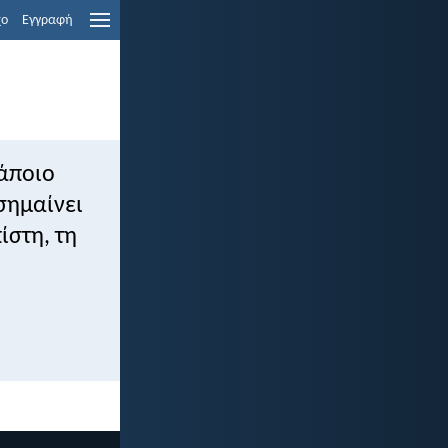
χο
Εγγραφή
κάποιο
 σημαίνει
ίστη, τη