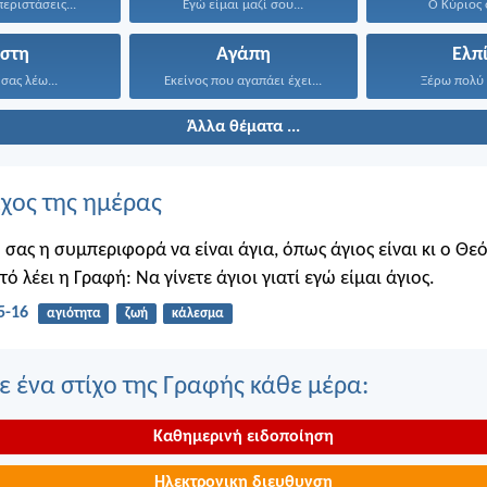
 περιστάσεις...
Εγώ είμαι μαζί σου...
Ο Κύριος ο
ίστη
Αγάπη
Ελπ
 σας λέω...
Εκείνος που αγαπάει έχει...
Ξέρω πολύ 
Άλλα θέματα ...
ίχος της ημέρας
 σας η συμπεριφορά να είναι άγια, όπως άγιος είναι κι ο Θε
υτό λέει η Γραφή: Να γίνετε άγιοι γιατί εγώ είμαι άγιος.
5-16
αγιότητα
ζωή
κάλεσμα
 ένα στίχο της Γραφής κάθε μέρα:
Καθημερινή ειδοποίηση
Ηλεκτρονικη διευθυνση