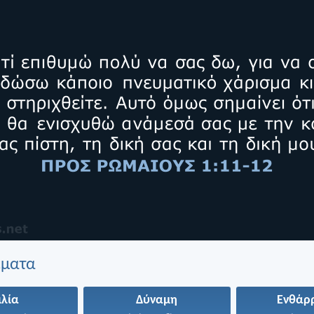
έματα
ιλία
Δύναμη
Ενθάρ