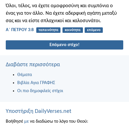
Όλοι, τέλος, να έχετε ομοφροσύνη και συμπόνια ο
ένας για τον άλλο. Να έχετε αδερφική αγάπη μεταξύ
σας και να είστε σπλαχνικοί και καλοσυνάτοι.
Α΄ ΠΕΤΡΟΥ 3:8
ταπεινότητα
κοινότητα
επόμενο
Επόμενο στίχο!
Διαβάστε περισσότερα
Θέματα
Βιβλία Αγια ΓΡΑΦΗΣ
Οι πιο δημοφιλείς στίχοι
Υποστήριξη DailyVerses.net
Βοήθησέ
με
να διαδώσω το λόγο του Θεού: