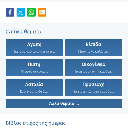
Σχετικά θέματα
Αγάπη
Ελπίδα
Εκείνος που αγαπάει έχει...
Ξέρω πολύ καλά τα...
Πίστη
Οικογένεια
Γι’ αυτό σας λέω...
Να μείνουν στην καρδιά...
Λατρεία
Προσευχή
Εσύ είσαι ο Θεός...
Να είστε πάντοτε χαρούμενοι...
Άλλα θέματα ...
Βίβλος στίχος της ημέρας