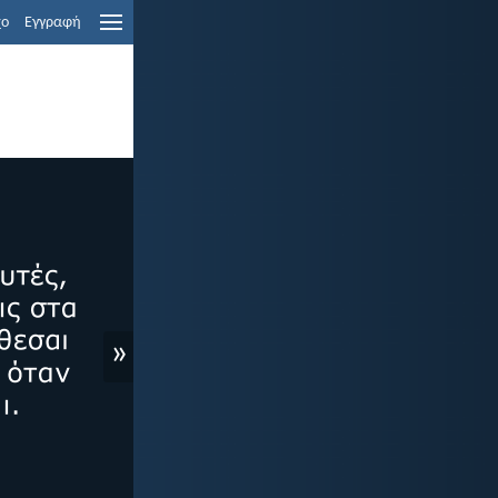
χο
Εγγραφή
»