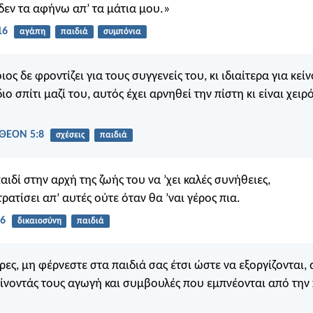
 δεν τα αφήνω απ’ τα μάτια μου.»
16
αγάπη
παιδιά
συμπόνια
ος δε φροντίζει για τους συγγενείς του, κι ιδιαίτερα για κεί
ιο σπίτι μαζί του, αυτός έχει αρνηθεί την πίστη κι είναι χειρ
ΘΕΟΝ 5:8
σχέσεις
παιδιά
ιδί στην αρχή της ζωής του να ’χει καλές συνήθειες,
τρατίσει απ’ αυτές ούτε όταν θα ’ναι γέρος πια.
:6
δικαιοσύνη
παιδιά
έρες, μη φέρνεστε στα παιδιά σας έτσι ώστε να εξοργίζονται, 
ίνοντάς τους αγωγή και συμβουλές που εμπνέονται από την 