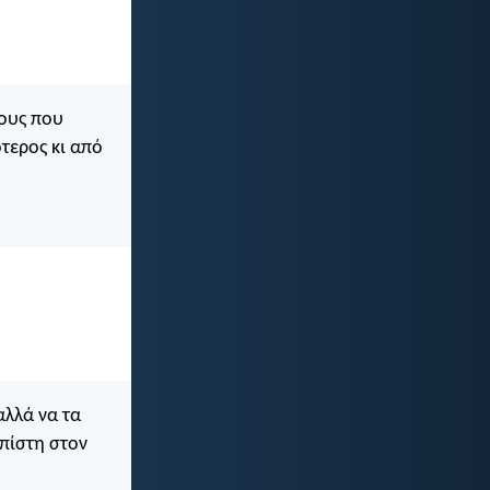
νους που
ότερος κι από
αλλά να τα
πίστη στον