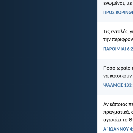
ενωμένοι, με
ΠΡΟΣ ΚΟΡΙΝΘΙ
Τις εντολές, 
την περιφρον
ΠΑΡΟΙΜΙΑΙ 6:
Πόσο ωραίο ε
να κατοικούν 
ΨΑΛΜΌΣ 133:
Αν κάποιος πε
πραγματικά, 
αγαπάει το Θ
Α΄ ΙΩΑΝΝΟΥ 4