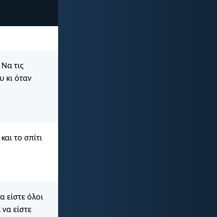
 Να τις
υ κι όταν
και το σπίτι
α είστε όλοι
 να είστε