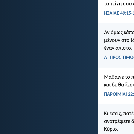
τα τείχη σου
ΗΣΑΪΑΣ 49:15-
Αν όμως κάποι
μένουν στο ίδ
έναν άπιστο.
Α΄ ΠΡΟΣ ΤΙΜΟ
Μάθαινε το πα
και δε θα ξεσ
ΠΑΡΟΙΜΙΑΙ 22
Κι εσείς, πατ
ανατρέφετε δ
Κύριο.