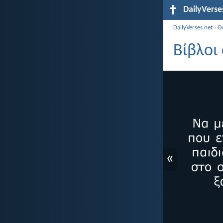
DailyVerse
DailyVerses.net
›
Θ
Βίβλοι 
«