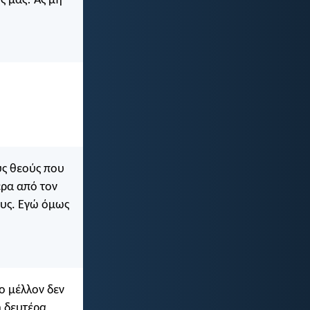
ς μας! Ας μη
υς θεούς που
έρα από τον
ους. Εγώ όμως
ο μέλλον δεν
η δευτέρα