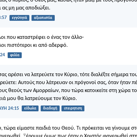
 μας ο Κύριος, ο Θεός μας, καθώς ήταν μαζί με τους προγόνου
ι ας μη μας αποδιώξει.
:57
εγγύτητά
αξιοπιστία
οι που καταστρέφει ο ένας τον άλλο·
ίλοι πιστότεροι κι από αδερφό.
:24
φιλία
σας αρέσει να λατρεύετε τον Κύριο, τότε διαλέξτε σήμερα το
τρεύετε: Αυτούς που λάτρευαν οι πρόγονοί σας, όταν ήταν π
ους θεούς των Αμορραίων, που τώρα κατοικείτε στη χώρα τ
νειά μου θα λατρεύουμε τον Κύριο.
ΑΥΗ 24:15
είδωλα
διαδοχή
ιπειρητιση
, τώρα είμαστε παιδιά του Θεού. Τι πρόκειται να γίνουμε στ
ανερωθεί. Ξέρουμε όμως πως όταν ο Χριστός φανερωθεί στ