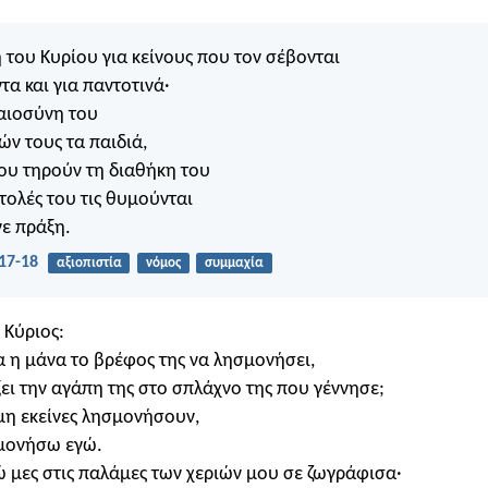
 του Κυρίου για κείνους που τον σέβονται
τα και για παντοτινά·
καιοσύνη του
ών τους τα παιδιά,
που τηρούν τη διαθήκη του
ντολές του τις θυμούνται
νε πράξη.
17-18
αξιοπιστία
νόμος
συμμαχία
ο Κύριος:
 η μάνα το βρέφος της να λησμονήσει,
ξει την αγάπη της στο σπλάχνο της που γέννησε;
μη εκείνες λησμονήσουν,
σμονήσω εγώ.
γώ μες στις παλάμες των χεριών μου σε ζωγράφισα·