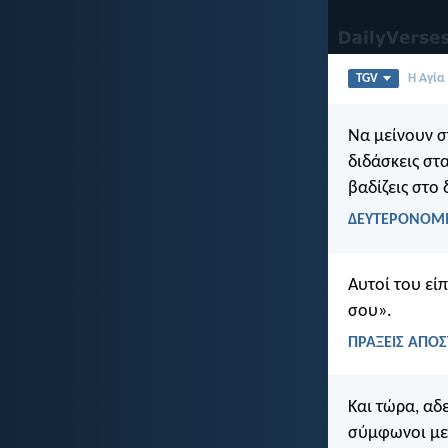
TGV
Η Αγία
Να μείνουν σ
διδάσκεις στα
βαδίζεις στο
ΔΕΥΤΕΡΟΝΟΜΙ
Αυτοί του είπ
σου».
ΠΡΑΞΕΙΣ ΑΠΟΣ
Και τώρα, αδ
σύμφωνοι μετ