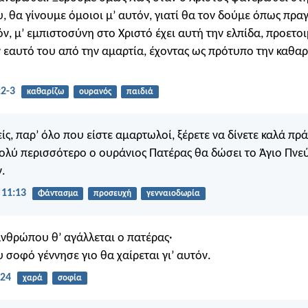
, θα γίνουμε όμοιοι μ’ αυτόν, γιατί θα τον δούμε όπως πραγ
ν, μ’ εμπιστοσύνη στο Χριστό έχει αυτή την ελπίδα, προετοι
ν εαυτό του από την αμαρτία, έχοντας ως πρότυπο την καθα
2-3
καθαρίζω
ουρανός
παιδιά
είς, παρ’ όλο που είστε αμαρτωλοί, ξέρετε να δίνετε καλά πρ
πολύ περισσότερο ο ουράνιος Πατέρας θα δώσει το Άγιο Πνε
ν.
11:13
Φάντασμα
προσευχή
γενναιοδωρία
ανθρώπου θ’ αγάλλεται ο πατέρας·
υ σοφό γέννησε γιο θα χαίρεται γι’ αυτόν.
:24
χαρά
σοφία