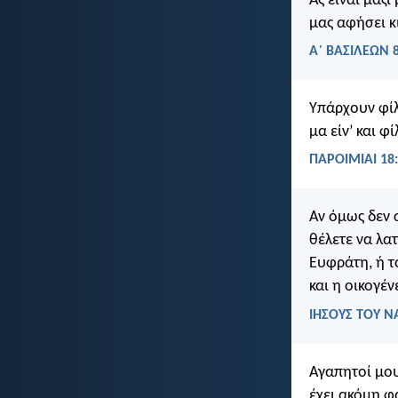
Ας είναι μαζί
μας αφήσει κ
Α΄ ΒΑΣΙΛΕΩΝ 8
Υπάρχουν φίλ
μα είν’ και φ
ΠΑΡΟΙΜΙΑΙ 18
Αν όμως δεν 
θέλετε να λα
Ευφράτη, ή τ
και η οικογέ
ΙΗΣΟΥΣ ΤΟΥ Ν
Αγαπητοί μου
έχει ακόμη φ