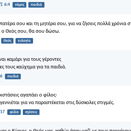
Σ 6:4
νόμος
παιδιά
 πατέρα σου και τη μητέρα σου, για να ζήσεις πολλά χρόνια 
, ο Θεός σου, θα σου δώσω.
Θεός
ευλογία
ναι καμάρι για τους γέροντες
ες τους καύχημα για τα παιδιά.
:6
παιδιά
εριστάσεις αγαπάει ο φίλος·
γεννιέται για να παραστέκεται στις δύσκολες στιγμές.
:17
φιλία
σχέσεις