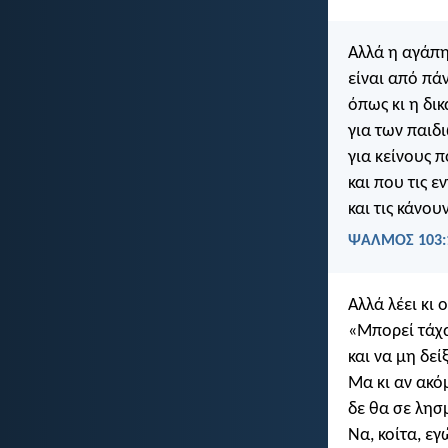
Αλλά η αγάπη
είναι από πάν
όπως κι η δι
για των παιδι
για κείνους 
και που τις ε
και τις κάνου
ΨΑΛΜΌΣ 103:
Αλλά λέει κι 
«Μπορεί τάχα
και να μη δεί
Μα κι αν ακό
δε θα σε λη
Να, κοίτα, ε