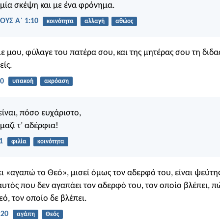
 μία σκέψη και με ένα φρόνημα.
ΟΥΣ Α΄ 1:10
κοινότητα
αλλαγή
αθώος
γιε μου, φύλαγε του πατέρα σου, και της μητέρας σου τη διδ
είς.
20
υπακοή
ακρόαση
ίναι, πόσο ευχάριστο,
μαζί τ’ αδέρφια!
1
φιλία
κοινότητα
ι «αγαπώ το Θεό», μισεί όμως τον αδερφό του, είναι ψεύτης.
αυτός που δεν αγαπάει τον αδερφό του, τον οποίο βλέπει, π
εό, τον οποίο δε βλέπει.
:20
αγάπη
Θεός