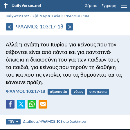
DailyVerses.net
Θέματα
Εγγραφή
DailyVerses.net
›
Βιβλία Αγια ΓΡΑΦΗΣ
›
ΨΑΛΜΟΙ
›
103
ΨΑΛΜΌΣ 103:17-18
Αλλά η αγάπη του Κυρίου για κείνους που τον
σέβονται
είναι από πάντα και για παντοτινά·
όπως κι η δικαιοσύνη του
για των παιδιών τους
τα παιδιά,
για κείνους που τηρούν τη διαθήκη
του
και που τις εντολές του τις θυμούνται
και τις
κάνουνε πράξη.
ΨΑΛΜΌΣ 103:17-18
αξιοπιστία
νόμος
οικογένεια
συμμαχία
πιστότητα
Διαβάστε
ΨΑΛΜΌΣ 103
στο διαδίκτυο
TGV