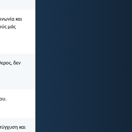
ινωνία και
ούς μάς
θερος, δεν
του.
σύγχυση και