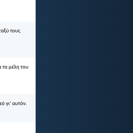
ταξύ τους
α τα μέλη του
ό γι’ αυτόν.