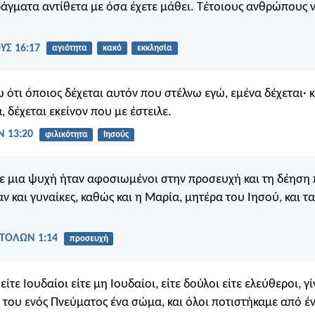
άγματα αντίθετα με όσα έχετε μάθει. Τέτοιους ανθρώπους 
Σ 16:17
αγιότητα
κακό
εκκλησία
 ότι όποιος δέχεται αυτόν που στέλνω εγώ, εμένα δέχεται· κ
, δέχεται εκείνον που με έστειλε.
 13:20
φιλικότητα
Ιησούς
με μια ψυχή ήταν αφοσιωμένοι στην προσευχή και τη δέηση 
ν και γυναίκες, καθώς και η Μαρία, μητέρα του Ιησού, και τ
ΤΟΛΩΝ 1:14
προσευχή
, είτε Ιουδαίοι είτε μη Ιουδαίοι, είτε δούλοι είτε ελεύθεροι, γ
 του ενός Πνεύματος ένα σώμα, και όλοι ποτιστήκαμε από έν