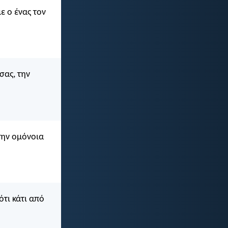
ε ο ένας τον
σας, την
την ομόνοια
ότι κάτι από