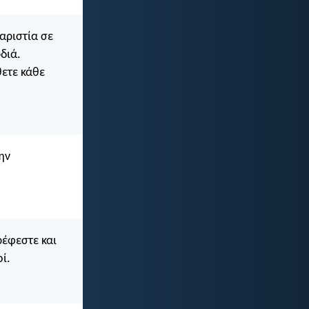
αριστία σε
διά.
θετε κάθε
ην
ρέφεστε και
ί.