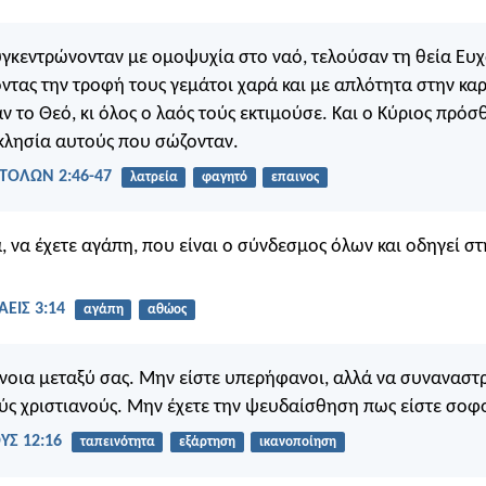
γκεντρώνονταν με ομοψυχία στο ναό, τελούσαν τη θεία Ευχ
οντας την τροφή τους γεμάτοι χαρά και με απλότητα στην καρ
 το Θεό, κι όλος ο λαός τούς εκτιμούσε. Και ο Κύριος πρόσ
κλησία αυτούς που σώζονταν.
ΤΟΛΩΝ 2:46-47
λατρεία
φαγητό
επαινος
, να έχετε αγάπη, που είναι ο σύνδεσμος όλων και οδηγεί στ
ΕΙΣ 3:14
αγάπη
αθώος
νοια μεταξύ σας. Μην είστε υπερήφανοι, αλλά να συναναστ
ύς χριστιανούς. Μην έχετε την ψευδαίσθηση πως είστε σοφο
Σ 12:16
ταπεινότητα
εξάρτηση
ικανοποίηση