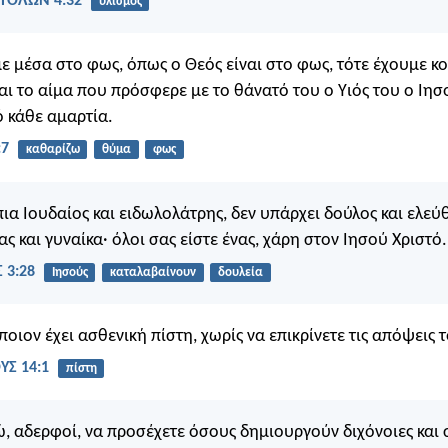
ΤΟΛΩΝ 4:32
υλισμός
ε μέσα στο φως, όπως ο Θεός είναι στο φως, τότε έχουμε κο
και το αίμα που πρόσφερε με το θάνατό του ο Υιός του ο Ιησ
ό κάθε αμαρτία.
:7
καθαρίζω
θύμα
φως
πια Ιουδαίος και ειδωλολάτρης, δεν υπάρχει δούλος και ελεύ
ς και γυναίκα· όλοι σας είστε ένας, χάρη στον Ιησού Χριστό.
 3:28
Ιησούς
καταλαβαίνουν
δουλεία
οιον έχει ασθενική πίστη, χωρίς να επικρίνετε τις απόψεις 
Σ 14:1
πίστη
, αδερφοί, να προσέχετε όσους δημιουργούν διχόνοιες και 