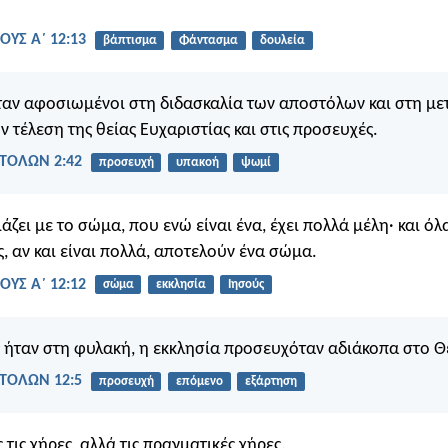
ΟΥΣ Α΄ 12:13
βάπτισμα
Φάντασμα
δουλεία
ταν αφοσιωμένοι στη διδασκαλία των αποστόλων και στη με
ν τέλεση της θείας Ευχαριστίας και στις προσευχές.
ΤΟΛΩΝ 2:42
προσευχή
υπακοή
ψωμί
άζει με το σώμα, που ενώ είναι ένα, έχει πολλά μέλη· και όλ
, αν και είναι πολλά, αποτελούν ένα σώμα.
ΟΥΣ Α΄ 12:12
σώμα
εκκλησία
Ιησούς
 ήταν στη φυλακή, η εκκλησία προσευχόταν αδιάκοπα στο Θε
ΤΟΛΩΝ 12:5
προσευχή
επόμενο
εξάρτηση
 τις χήρες, αλλά τις πραγματικές χήρες.