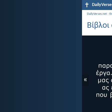
DailyVerse
DailyVerses.net
›
Θ
Βίβλοι 
«