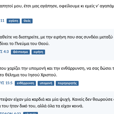
απητοί μου, έτσι μας αγάπησε, οφείλουμε κι εμείς ν’ αγαπάμ
:11
αγάπη
Θεός
θείτε να διατηρείτε, με την ειρήνη που σας συνδέει μεταξύ 
δίνει το Πνεύμα του Θεού.
Σ 4:3
Φάντασμα
ειρήνη
 που χαρίζει την υπομονή και την ενθάρρυνση, να σας δώσει 
ο θέλημα του Ιησού Χριστού.
Σ 15:5
ενθάρρυνση
υπομονή
παρηγορητής
στεψαν είχαν μία καρδιά και μία ψυχή. Κανείς δεν θεωρούσε 
του ήταν δικό του, αλλά όλα τα είχαν κοινά.