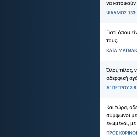
να κατοικούν 
ΨΑΛΜΌΣ 133:
Γιατί όπου εί
τους.
ΚΑΤΑ ΜΑΤΘΑΙΟ
Όλοι, τέλος,
αδερφική αγά
Α΄ ΠΕΤΡΟΥ 3:8
Και τώρα, αδ
σύμφωνοι μετ
ενωμένοι, με
ΠΡΟΣ ΚΟΡΙΝΘΙ