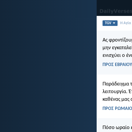
TGV
Η Αγία
Ας φροντίζου
μην εγκαταλε
ενισχύει ο έ
ΠΡΟΣ ΕΒΡΑΙΟΥΣ
Παράδειγμα τ
λειτουργία. 
καθένας μας α
ΠΡΟΣ ΡΩΜΑΙΟΥ
Πόσο ωραίο ε