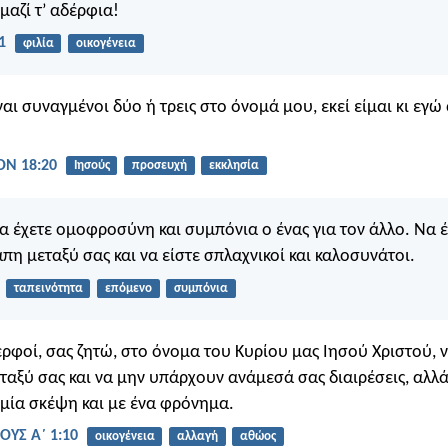
μαζί τ’ αδέρφια!
1
φιλία
οικογένεια
ναι συναγμένοι δύο ή τρεις στο όνομά μου, εκεί είμαι κι εγ
Ν 18:20
Ιησούς
προσευχή
εκκλησία
 να έχετε ομοφροσύνη και συμπόνια ο ένας για τον άλλο. Να 
πη μεταξύ σας και να είστε σπλαχνικοί και καλοσυνάτοι.
ταπεινότητα
επόμενο
συμπόνια
ερφοί, σας ζητώ, στο όνομα του Κυρίου μας Ιησού Χριστού, ν
αξύ σας και να μην υπάρχουν ανάμεσά σας διαιρέσεις, αλλά
 μία σκέψη και με ένα φρόνημα.
ΟΥΣ Α΄ 1:10
οικογένεια
αλλαγή
αθώος