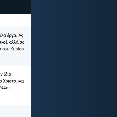
αλά έργα. Ας
κοί, αλλά ας
α του Κυρίου.
ν ίδια
 Χριστό, και
άλλοι.