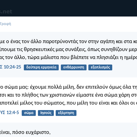
 Γραφή
με ο ένας τον άλλο παροτρύνοντάς τον στην αγάπη και στα κ
ίπουμε τις θρησκευτικές μας συνάξεις, όπως συνηθίζουν μερι
νας τον άλλο, τώρα μάλιστα που βλέπετε να πλησιάζει η ημέρ
 10:24-25
δεύτερη ερμηνεία
ενθάρρυνση
εξοπλισμός
ο σώμα μας: έχουμε πολλά μέλη, δεν επιτελούν όμως όλα τη
Έτσι και το πλήθος των χριστιανών είμαστε ένα σώμα χάρη στο
ποτελεί μέλος του σώματος, που μέλη του είναι και όλοι οι 
Σ 12:4-5
σώμα
Ιησούς
εξάρτηση
ίναι, πόσο ευχάριστο,