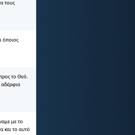
να τους
ι όποιος
προς το Θεό.
α αδέρφια
ίναμε με το
α και το αυτό