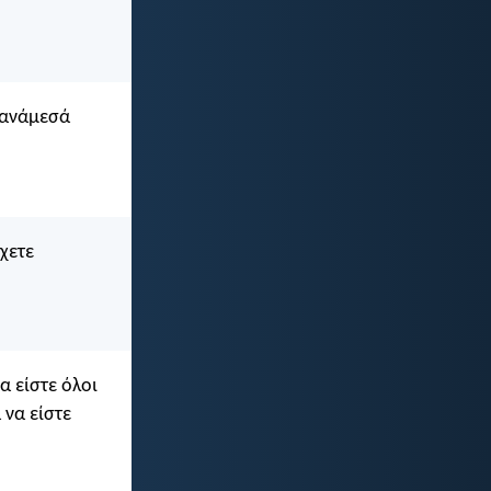
ώ ανάμεσά
έχετε
α είστε όλοι
 να είστε