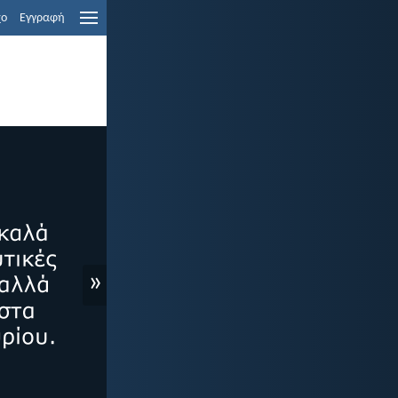
χο
Εγγραφή
»