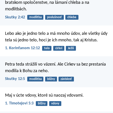
bratskom spoločenstve, na lámaní chleba a na
modlitbách.
Skutky 2:42
modlitba
poslušnosť
chlebe
Lebo ako je jedno telo a má mnoho údov, ale všetky údy
tela sú jedno telo, hoci je ich mnoho, tak aj Kristus.
1. Korinťanom 12:12
telo
cirkvi
Ježiš
Petra teda strážili vo väzení. Ale Cirkev sa bez prestania
modlila k Bohu za neho.
Skutky 12:5
modlitba
blížny
závislosť
Maj v úcte vdovy, ktoré sú naozaj vdovami.
1. Timotejovi 5:3
blížny
vdovy