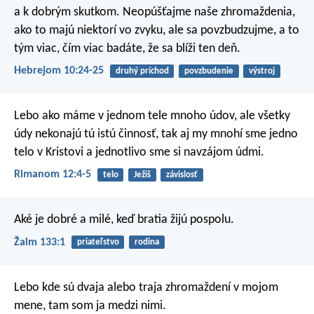
a k dobrým skutkom. Neopúšťajme naše zhromaždenia,
ako to majú niektorí vo zvyku, ale sa povzbudzujme, a to
tým viac, čím viac badáte, že sa blíži ten deň.
Hebrejom 10:24-25
druhý príchod
povzbudenie
výstroj
Lebo ako máme v jednom tele mnoho údov, ale všetky
údy nekonajú tú istú činnosť, tak aj my mnohí sme jedno
telo v Kristovi a jednotlivo sme si navzájom údmi.
Rimanom 12:4-5
telo
Ježiš
závislosť
Aké je dobré a milé,
keď bratia žijú pospolu.
Žalm 133:1
priateľstvo
rodina
Lebo kde sú dvaja alebo traja zhromaždení v mojom
mene, tam som ja medzi nimi.