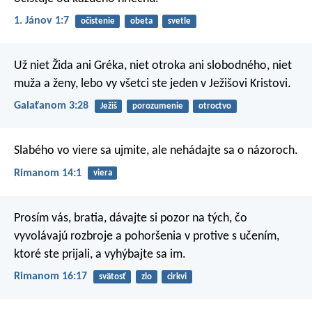
1. Jánov 1:7
očistenie
obeta
svetle
Už niet Žida ani Gréka, niet otroka ani slobodného, niet
muža a ženy, lebo vy všetci ste jeden v Ježišovi Kristovi.
Galaťanom 3:28
Ježiš
porozumenie
otroctvo
Slabého vo viere sa ujmite, ale nehádajte sa o názoroch.
Rimanom 14:1
viera
Prosím vás, bratia, dávajte si pozor na tých, čo
vyvolávajú rozbroje a pohoršenia v protive s učením,
ktoré ste prijali, a vyhýbajte sa im.
Rimanom 16:17
svätosť
zlo
cirkvi