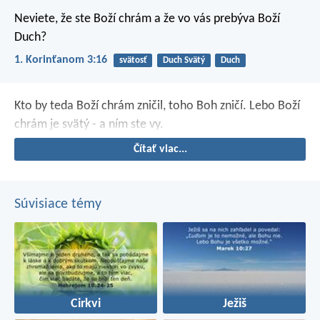
Neviete, že ste Boží chrám a že vo vás prebýva Boží
Duch?
1. Korinťanom 3:16
svätosť
Duch Svätý
Duch
Kto by teda Boží chrám zničil, toho Boh zničí. Lebo Boží
chrám je svätý - a ním ste vy.
Čítať viac...
Súvisiace témy
Cirkvi
Ježiš