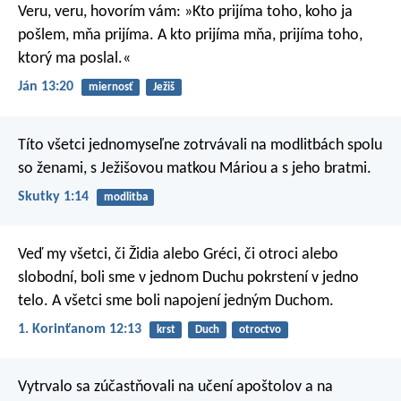
Veru, veru, hovorím vám: »Kto prijíma toho, koho ja
pošlem, mňa prijíma. A kto prijíma mňa, prijíma toho,
ktorý ma poslal.«
Ján 13:20
miernosť
Ježiš
Títo všetci jednomyseľne zotrvávali na modlitbách spolu
so ženami, s Ježišovou matkou Máriou a s jeho bratmi.
Skutky 1:14
modlitba
Veď my všetci, či Židia alebo Gréci, či otroci alebo
slobodní, boli sme v jednom Duchu pokrstení v jedno
telo. A všetci sme boli napojení jedným Duchom.
1. Korinťanom 12:13
krst
Duch
otroctvo
Vytrvalo sa zúčastňovali na učení apoštolov a na