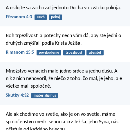
A usilujte sa zachovať jednotu Ducha vo zväzku pokoja.
Efezanom 4:3
Duch
pokoj
Boh trpezlivosti a potechy nech vám dá, aby ste jedni o
druhých zmýšľali podľa Krista Ježiša.
Rimanom 15:5
povzbudenie
trpezlivosť
utešiteľ
Množstvo veriacich malo jedno srdce a jednu dušu. A
nik z nich nehovoril, že niečo z toho, čo mal, je jeho, ale
všetko mali spoločné.
Skutky 4:32
materializmus
Ale ak chodíme vo svetle, ako je on vo svetle, máme
spoločenstvo medzi sebou a krv Ježiša, jeho Syna, nás
očisťuje od každého hriechu.