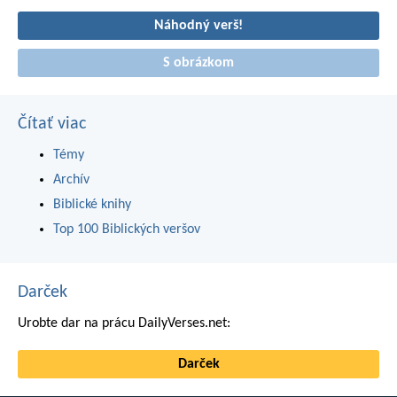
Náhodný verš!
S obrázkom
Čítať viac
Témy
Archív
Biblické knihy
Top 100 Biblických veršov
Darček
Urobte dar na prácu DailyVerses.net:
Darček