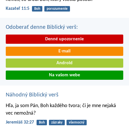
Kazateľ 11:5
Boh
porozumenie
Odoberať denne Biblický verš:
Denné upozornenie
E-mail
Android
Na vašom webe
Náhodný Biblický verš
Hľa, ja som Pán, Boh každého tvora; či je mne nejaká
vec nemožná?
Jeremiáš 32:27
Boh
zázraky
všemocný