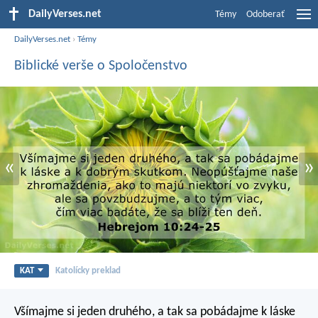
DailyVerses.net
Témy
Odoberať
DailyVerses.net
›
Témy
Biblické verše o Spoločenstvo
«
»
KAT
Katolícky preklad
Všímajme si jeden druhého, a tak sa pobádajme k láske