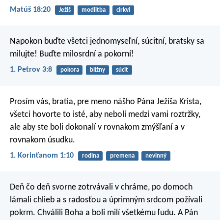
Matúš 18:20
Ježiš
modlitba
cirkvi
Napokon buďte všetci jednomyseľní, súcitní, bratsky sa
milujte! Buďte milosrdní a pokorní!
1. Petrov 3:8
pokora
blížny
súcit
Prosím vás, bratia, pre meno nášho Pána Ježiša Krista,
všetci hovorte to isté, aby neboli medzi vami roztržky,
ale aby ste boli dokonalí v rovnakom zmýšľaní a v
rovnakom úsudku.
1. Korinťanom 1:10
rodina
premena
nevinný
Deň čo deň svorne zotrvávali v chráme, po domoch
lámali chlieb a s radosťou a úprimným srdcom požívali
pokrm. Chválili Boha a boli milí všetkému ľudu. A Pán