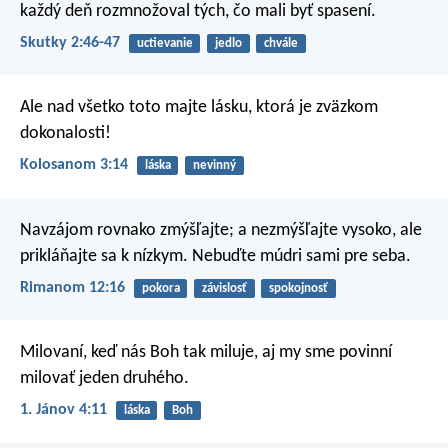
každý deň rozmnožoval tých, čo mali byť spasení.
Skutky 2:46-47
uctievanie
jedlo
chvále
Ale nad všetko toto majte lásku, ktorá je zväzkom
dokonalosti!
Kolosanom 3:14
láska
nevinný
Navzájom rovnako zmýšľajte; a nezmýšľajte vysoko, ale
prikláňajte sa k nízkym. Nebuďte múdri sami pre seba.
Rimanom 12:16
pokora
závislosť
spokojnosť
Milovaní, keď nás Boh tak miluje, aj my sme povinní
milovať jeden druhého.
1. Jánov 4:11
láska
Boh