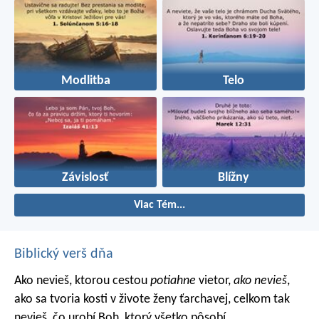
Modlitba
Telo
Závislosť
Blížny
Viac Tém...
Biblický verš dňa
Ako nevieš, ktorou cestou
potiahne
vietor,
ako nevieš
,
ako sa tvoria kosti v živote ženy ťarchavej, celkom tak
nevieš, čo urobí Boh, ktorý všetko pôsobí.