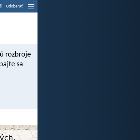
š
Odoberať
jú rozbroje
bajte sa