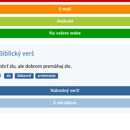
E-mail
Android
Na vašom webe
iblický verš
ôcť zlu, ale dobrom premáhaj zlo.
1
zlo
láskavosť
prekonanie
Náhodný verš!
S obrázkom