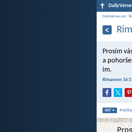
DailyVerse
DailyVerses.net
›
Bi
Rim
Prosím vás
a pohoršen
im.
Rimanom 16:1
Prečíta
KAT