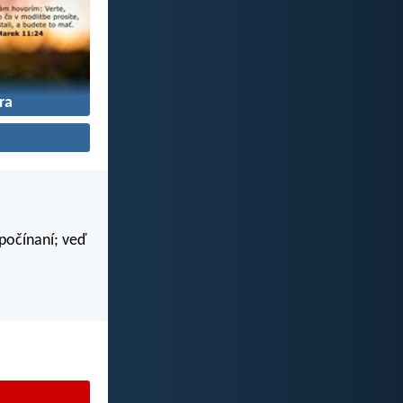
ra
 počínaní; veď