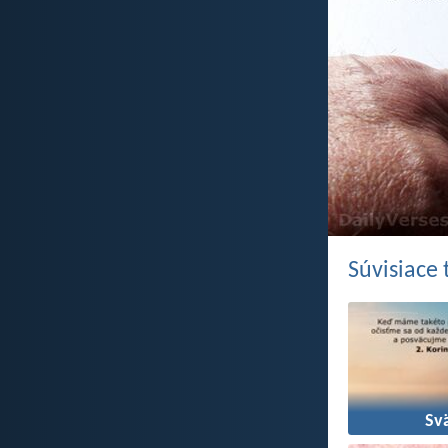
Súvisiace
Sv