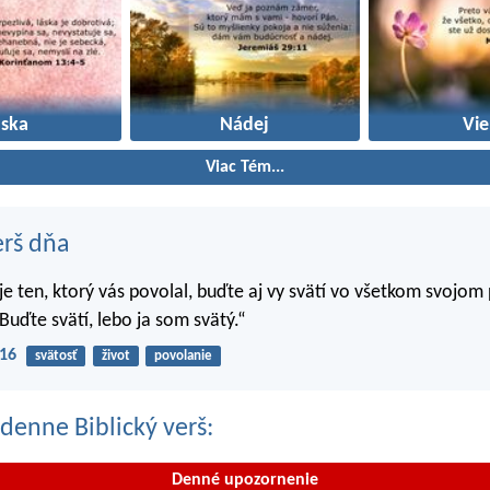
áska
Nádej
Vie
Viac Tém...
erš dňa
 je ten, ktorý vás povolal, buďte aj vy svätí vo všetkom svojom
Buďte svätí, lebo ja som svätý.“
-16
svätosť
život
povolanie
denne Biblický verš:
Denné upozornenie