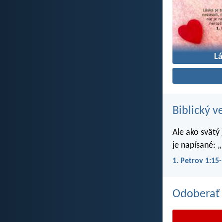
L
Biblický v
Ale ako svätý
je napísané: „
1. Petrov 1:15
Odoberať 