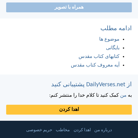
همراه با تصویر
ادامه مطلب
موضوع ها
بایگانی
کتابهای کتاب مقدس
آیه معروف کتاب مقدس
از DailyVerses.net پشتیبانی کنید
به
من
کمک کنید تا کلام خدا را منتشر کنم:
اهدا کردن
درباره من
اهدا کردن
مخاطب
حریم خصوصی