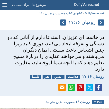
DailyVerses.net
موضوع ها
برای ثبت نام
DailyVerses.net
›
کتابهای کتاب مقدس
›
رومیان
›
۱۶
رومیان ۱۶:‏۱۷
در خاتمه، ای عزيزان، استدعا دارم از آنانی كه دو
دستگی و تفرقه ايجاد می‌كنند، دوری كنيد زيرا
چنين اشخاص باعث سستی ايمان ديگران
می‌باشند و می‌خواهند عقايدی را دربارهٔ مسيح
تعليم دهند كه با آنچه شما آموخته‌ايد، مغايرت
دارد.
رومیان ۱۶:‏۱۷
قداست
انجمن
شر
کلیسا
رومیان ۱۶
بصورت آنلاین بخوانید
PCB