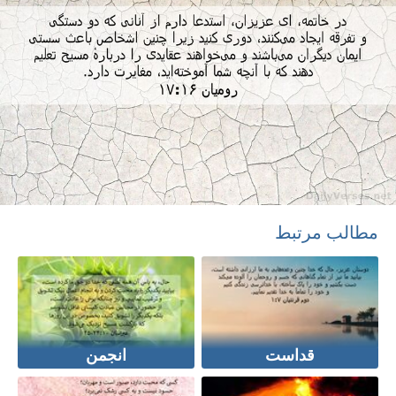
مطالب مرتبط
قداست
انجمن