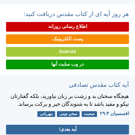
هر روز آیه ای از کتاب مقدس دریافت کنید:
اطلاع رسانی روزانه
پست الکترونیک
Android
در وب سایت آنها
آیه کتاب مقدس تصادفی
هيچگاه سخنان بد و زشت بر زبان نياوريد، بلكه گفتارتان
نيكو و مفيد باشد تا به شنوندگان خير و بركت برساند.
افسسیان ۴:‏۲۹
صحبت
سخن چینی
مهربانی
آیه بعدی!