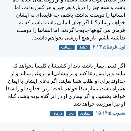
اگر عطای نبوت داشته باشم، و از رويدادهای آينده آگاه
باشم و همه چيز را دربارهٔ هر چيز و هر کس بدانم، اما
انسانها را دوست نداشته باشم، چه فايده‌ای به ايشان
خواهم رساند؟ يا اگر چنان ايمانی داشته باشم كه به
فرمان من کوهها جابه‌جا گردند، اما انسانها را دوست
نداشته باشم، باز هيچ ارزشی نخواهم داشت.
اول قرنتیان ۱۳:‏۲
عشق
رسالت
اگر كسی بيمار باشد، بايد از كشيشان كليسا بخواهد كه
بيايند و برايش دعا كنند و بر پيشانی‌اش روغن بمالند و از
خداوند برای او طلب شفا نمايند. اگر دعای ايشان با ايمان
همراه باشد، بيمار شفا خواهد يافت؛ زيرا خداوند او را شفا
خواهد بخشيد، و اگر بيماری او در اثر گناه بوده باشد، گناه
او نيز آمرزيده خواهد شد.
يعقوب ۵:‏۱۴-‏۱۵
بیماری
دعا
درمان