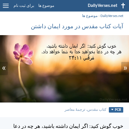
DailyVerses.net
موضوع ها
برای ثبت نام
DailyVerses.net
›
موضوع ها
آیات کتاب مقدس در مورد ایمان داشتن
»
«
PCB
کتاب مقدس، ترجمۀ معاصر
خوب گوش كنيد: اگر ايمان داشته باشيد، هر چه در دعا