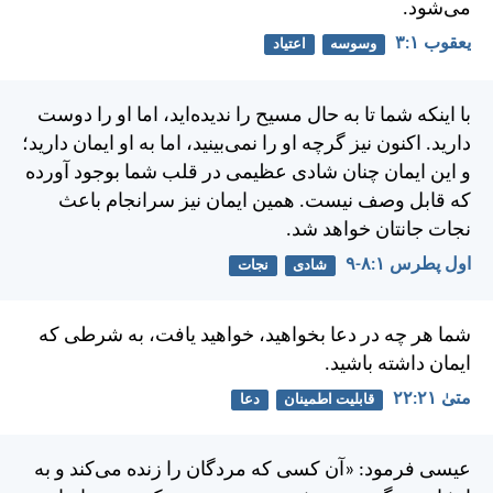
می‌شود.
يعقوب ۱:‏۳
وسوسه
اعتیاد
با اينكه شما تا به حال مسيح را نديده‌ايد، اما او را دوست
داريد. اكنون نيز گرچه او را نمی‌بينيد، اما به او ايمان داريد؛
و اين ايمان چنان شادی عظيمی در قلب شما بوجود آورده
كه قابل وصف نيست. همين ايمان نيز سرانجام باعث
نجات جانتان خواهد شد.
اول پطرس ۱:‏۸-‏۹
شادی
نجات
شما هر چه در دعا بخواهيد، خواهيد يافت، به شرطی كه
ايمان داشته باشيد.
متی‌ٰ ۲۱:‏۲۲
قابلیت اطمینان
دعا
عيسی فرمود: «آن كسی كه مردگان را زنده می‌كند و به