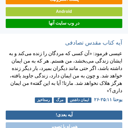
Android
در وب سایت آنها
آیه کتاب مقدس تصادفی
عيسی فرمود: «آن كسی كه مردگان را زنده می‌كند و به
ايشان زندگی می‌بخشد، من هستم. هر كه به من ايمان
داشته باشد، اگر حتی مانند ديگران بميرد، بار ديگر زنده
خواهد شد. و چون به من ايمان دارد، زندگی جاويد يافته،
هرگز هلاک نخواهد شد. مارتا! آيا به اين گفته‌ء من ايمان
داری؟»
يوحنا ۱۱:‏۲۵-‏۲۶
ایمان داشتن
مرگ
رستاخیز
آیه بعدی!
همراه با تصویر