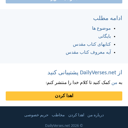
ادامه مطلب
موضوع ها
بایگانی
کتابهای کتاب مقدس
آیه معروف کتاب مقدس
از DailyVerses.net پشتیبانی کنید
به
من
کمک کنید تا کلام خدا را منتشر کنم:
اهدا کردن
درباره من
اهدا کردن
مخاطب
حریم خصوصی
© 2026 DailyVerses.net