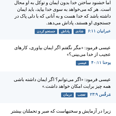
اما خشنود ساختن خدا بدون ايمان و توكل به او محال
است. هر كه می‌خواهد به سوی خدا بيايد، بايد ايمان
داشته باشد كه خدا هست و به آنانی كه با دلی پاک در
جستجوی او هستند، پاداش می‌دهد.
عبرانيان ۱۱:‏۶
شادی
پاداش
جستجو کردن
عيسی فرمود: «مگر نگفتم اگر ايمان بياوری، كارهای
عجيب از خدا می‌بينی؟»
يوحنا ۱۱:‏۴۰
عیسی
عيسی فرمود: «اگر می‌توانم؟ اگر ايمان داشته باشی
همه چيز برايت امكان خواهد داشت.»
مَرقُس ۹:‏۲۳
تعجب
درمان
زيرا در آزمايش و سختیهاست كه صبر و تحملتان بيشتر