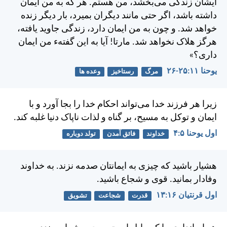
ايشان زندگی می‌بخشد، من هستم. هر كه به من ايمان
داشته باشد، اگر حتی مانند ديگران بميرد، بار ديگر زنده
خواهد شد. و چون به من ايمان دارد، زندگی جاويد يافته،
هرگز هلاک نخواهد شد. مارتا! آيا به اين گفته‌ء من ايمان
داری؟»
يوحنا ۱۱:‏۲۵-‏۲۶
مرگ
رستاخیز
وعده ها
زيرا هر فرزند خدا می‌تواند احكام خدا را بجا آورد و با
ايمان و توكل به مسيح، بر گناه و لذات ناپاک دنيا غلبه كند.
اول يوحنا ۵:‏۴
خداوند
فائق آمدن
تولد دوباره
هشيار باشيد كه چيزی به ايمانتان صدمه نزند. به خداوند
وفادار بمانيد. قوی و شجاع باشيد.
اول قرنتیان ۱۶:‏۱۳
قدرت
شجاعت
تشویق