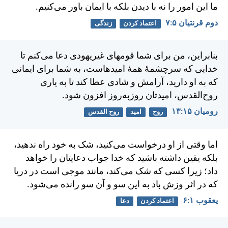
ما اين امور را نه با ديدن بلكه با ايمان باور می‌كنيم.
دوم قرنتیان ۵:‏۷
اعتماد کردن
زندگی
بنابراين، من برای شما قومهای غيريهودی دعا می‌كنم تا
خدايی كه سرچشمهٔ همهٔ اميدهاست، به شما برای ايمانی
كه به او داريد، آرامش و شادی عطا كند تا به ياری
روح‌القدس، اميدتان روز‌به‌روز افزون شود.
رومیان ۱۵:‏۱۳
روح
امید
روح القدس
اما وقتی از او درخواست می‌كنيد، شک به خود راه ندهيد،
بلكه يقين داشته باشيد كه خدا جواب دعايتان را خواهد
داد؛ زيرا كسی كه شک می‌كند، مانند موجی است در دريا
كه در اثر وزش باد به اين سو و آن سو رانده می‌شود.
يعقوب ۱:‏۶
اعتماد کردن
دعا