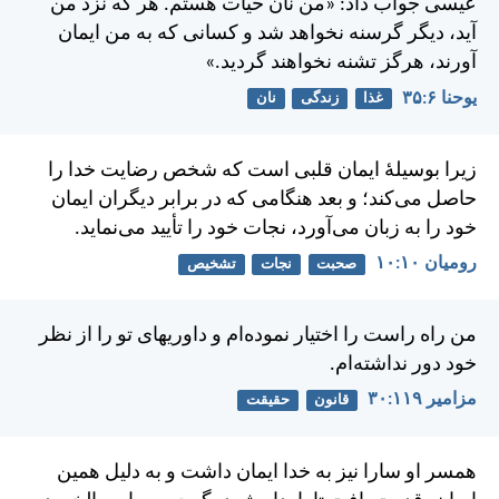
عيسی جواب داد: «من نان حيات هستم. هر كه نزد من
آيد، ديگر گرسنه نخواهد شد و كسانی كه به من ايمان
آورند، هرگز تشنه نخواهند گرديد.»
يوحنا ۶:‏۳۵
غذا
زندگی
نان
زيرا بوسيلهٔ ايمان قلبی است كه شخص رضايت خدا را
حاصل می‌كند؛ و بعد هنگامی كه در برابر ديگران ايمان
خود را به زبان می‌آورد، نجات خود را تأييد می‌نمايد.
رومیان ۱۰:‏۱۰
صحبت
نجات
تشخیص
من راه راست را اختيار نموده‌ام و داوريهای تو را از نظر
خود دور نداشته‌ام.
مزامير ۱۱۹:‏۳۰
قانون
حقیقت
همسر او سارا نيز به خدا ايمان داشت و به دلیل همين