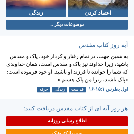
اعتماد کردن
زندگی
موضوعات دیگر ...
آیه روز کتاب مقدس
به همين جهت، در تمام رفتار و كردار خود، پاک و مقدس
باشيد، زيرا خداوند نيز پاک و مقدس است، همان خداوندی
كه شما را خوانده تا فرزند او باشيد. او خود فرموده است:
«پاک باشيد، زيرا من پاک هستم.»
اول پطرس ۱:‏۱۵-‏۱۶
قداست
زندگی
حرفه
هر روز آیه ای از کتاب مقدس دریافت کنید:
اطلاع رسانی روزانه
پست الکترونیک