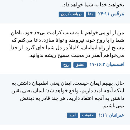
بخواهيد خدا به شما خواهد داد.
مَرقُس ۱۱:‏۲۴
دعا
دريافت كردن
من از او می‌خواهم تا به سبب كرامت بی‌حد خود، باطن
شما را با روح خود، نيرومند و توانا سازد. دعا می‌كنم كه
مسيح از راه ايمانتان، كاملاً در دل شما جای گيرد. از خدا
می‌خواهم آنقدر در محبت مسيح ريشه بدوانيد.
افسسیان ۳:‏۱۶-‏۱۷
عشق
روح
حال، ببينيم ايمان چيست. ايمان يعنی اطمينان داشتن به
اينكه آنچه اميد داريم، واقع خواهد شد؛ ايمان يعنی يقين
داشتن به آنچه اعتقاد داريم، هر چند قادر به ديدنش
نمی‌باشيم.
عبرانيان ۱۱:‏۱
حقیقت
امید