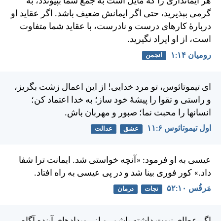
هر ايمانداری را كه مايل است به جمع شما بپيوندد، به
گرمی بپذيريد، حتی اگر ايمانش ضعيف باشد. اگر عقايد او
دربارهٔ كارهای درست و نادرست، با عقايد شما متفاوت
است، از او ايراد نگيريد.
رومیان ۱۴:‏۱
انجمن
ای تيموتائوس، تو مرد خدايی! از اين اعمال زشت بگريز،
و راستی و تقوا را پيشهٔ خود ساز؛ به خدا اعتماد كن؛
انسانها را محبت نما؛ صبور و مهربان باش.
اول تيموتائوس ۶:‏۱۱
عشق
عدالت
عيسی به او فرمود: «آنچه خواستی شد. ايمانت ترا شفا
داد.»
كور فوری بينا شد و در پی عيسی به راه افتاد.
مَرقُس ۱۰:‏۵۲
نجات
درمان