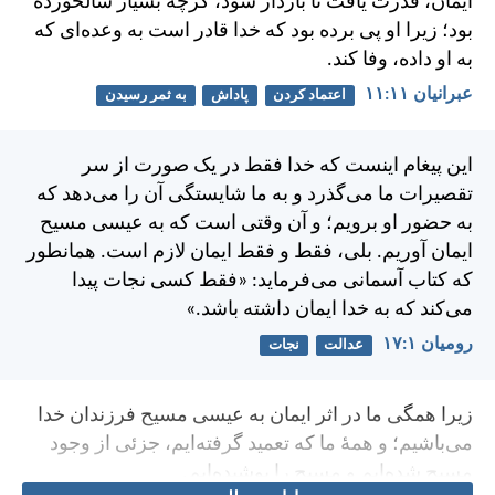
ايمان، قدرت يافت تا باردار شود، گرچه بسيار سالخورده
بود؛ زيرا او پی برده بود كه خدا قادر است به وعده‌ای كه
به او داده، وفا كند.
عبرانيان ۱۱:‏۱۱
اعتماد کردن
پاداش
به ثمر رسیدن
اين پيغام اينست كه خدا فقط در يک صورت از سر
تقصيرات ما می‌گذرد و به ما شايستگی آن را می‌دهد كه
به حضور او برويم؛ و آن وقتی است كه به عيسی مسيح
ايمان آوريم. بلی، فقط و فقط ايمان لازم است. همانطور
كه كتاب آسمانی می‌فرمايد: «فقط كسی نجات پيدا
می‌كند كه به خدا ايمان داشته باشد.»
رومیان ۱:‏۱۷
عدالت
نجات
زيرا همگی ما در اثر ايمان به عيسی مسيح فرزندان خدا
می‌باشيم؛ و همهٔ ما كه تعميد گرفته‌ايم، جزئی از وجود
مسيح شده‌ايم و مسيح را پوشيده‌ايم.