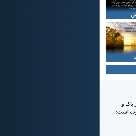
ش
د
 پاک و
وده است: