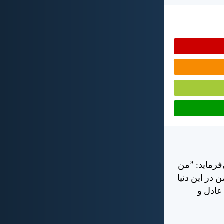
فرمايد: ”من
در اين دنيا
 عادل و