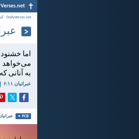
yVerses.net
DailyVerses.net
›
کت
عبرانيا
اما خشنود 
می‌خواهد ب
به آنانی ك
عبرانيان ۱۱:‏۶
عبرانيان ۱
PCB