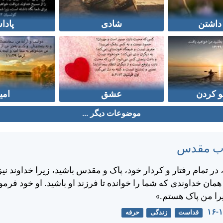
 داشتن
شادی
پادا
 کردن
عشق
امی
موضوعات دیگر ...
تاب مقدس
ر تمام رفتار و كردار خود، پاک و مقدس باشيد، زيرا خداوند نيز
ن خداوندی كه شما را خوانده تا فرزند او باشيد. او خود فرم
يرا من پاک هستم.»
قداست
زندگی
حرفه