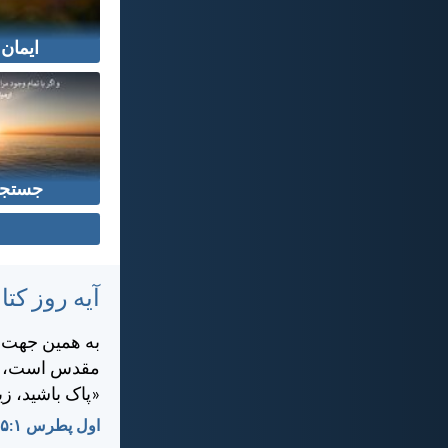
ایمان
جستجو
آیه روز ک
به همين جهت، د
مقدس است، هما
«پاک باشيد، ز
اول پطرس ۱:‏۱۵-‏۱۶