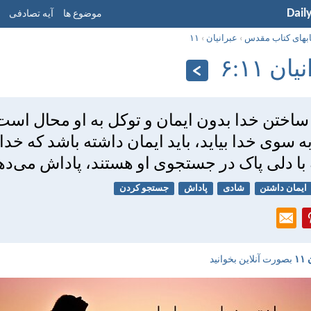
Dail
موضوع ها
آیه تصادفی
ابهای کتاب مقدس
›
عبرانيان
›
۱۱
ن ۱۱:‏۶
ساختن خدا بدون ايمان و توكل به او محال است
ه سوی خدا بيايد، بايد ايمان داشته باشد كه خد
ه با دلی پاک در جستجوی او هستند، پاداش می‌ده
ایمان داشتن
شادی
پاداش
جستجو کردن
۱
بصورت آنلاین بخوانید