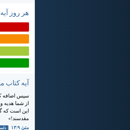
هر روز آیه
آیه کتاب 
سپس اضافه كرد
از شما هديه و
اين است كه گنا
مقدسند!»
متی‌ٰ ۹:‏۱۳
دلس