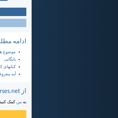
ادامه مطل
موضوع ها
بایگانی
کتابهای 
آیه معرو
از DailyVerses.net پشتیبانی کنید
به
من
کمک کنید ت