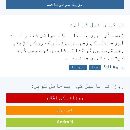
مزید موضوعات...
دن کی بائبل کی آیت
جَیسا تُو نہیں جانتا ہے کہ ہوا کی کیا راہ ہے
اور حامِلہ کی رَحِم میں ہڈِّیاں کیوں کر بڑھتی
ہیں وَیسا ہی تُو خُدا کے کاموں کو جو سب کُچھ
کرتا ہے نہیں جانے گا۔
واعِظ 11:‏5
خدا
سمجھنا
روزانہ بائبل کی آیت حاصل کریں:
روزانہ کی اطلاع
ای میل
Android