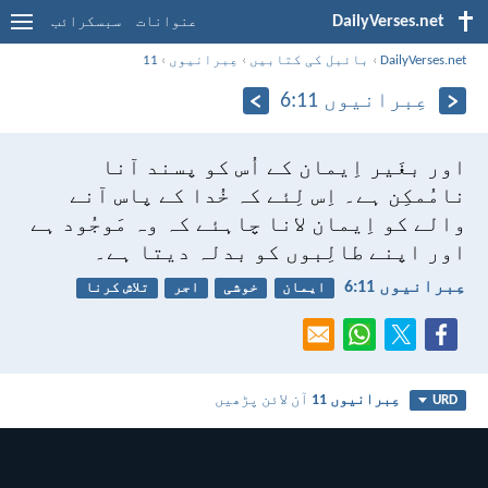
DailyVerses.net
عنوانات
سبسکرائب
DailyVerses.net
›
بائبل کی کتابیں
›
عِبرانیوں
›
11
عِبرانیوں 11:‏6
اور بغَیر اِیمان کے اُس کو پسند آنا
نامُمکِن ہے۔ اِس لِئے کہ خُدا کے پاس آنے
والے کو اِیمان لانا چاہئے کہ وہ مَوجُود ہے
اور اپنے طالِبوں کو بدلہ دیتا ہے۔
عِبرانیوں 11:‏6
ایمان
خوشی
اجر
تلاش کرنا
عِبرانیوں 11
آن لائن پڑھیں
URD