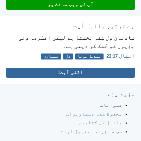
آپ کی ویب سائٹ پر
بے ترتیب بائبل آیت
شادمان دِل شِفا بخشتا ہے لیکن افسُردہ دِلی
ہڈِّیوں کو خُشک کر دیتی ہے۔
امثال 17:‏22
مندمل ہونا
دل
بیماری
اگلی آیت!
مزید پڑھ
عنوانات
محفوظ شدہ دستاویزات
بائبل کی کتابیں
سب سے زیادہ مقبول آیات