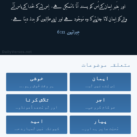
متعلقہ موضوعات
ایمان
خوشی
اِس لِئے مَیں تُم...
ہر وقت خُوش رہو۔...
اجر
تلاش کرنا
جو کام کرو جی...
اور تُم مُجھے ڈُھونڈو...
پیار
امید
مُحبّت صابِر ہے اور...
کیونکہ مَیں تُمہارے حق...