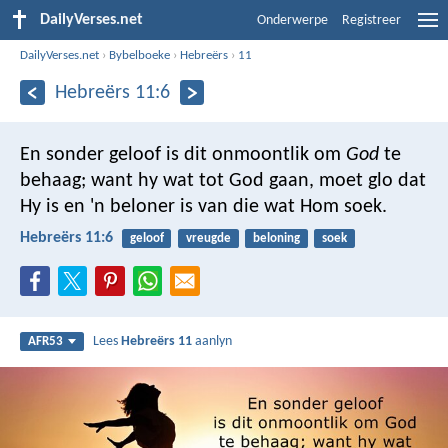
DailyVerses.net
Onderwerpe
Registreer
DailyVerses.net
›
Bybelboeke
›
Hebreërs
›
11
Hebreërs 11:6
En sonder geloof is dit onmoontlik om
God
te
behaag; want hy wat tot God gaan, moet glo dat
Hy is en 'n beloner is van die wat Hom soek.
Hebreërs 11:6
geloof
vreugde
beloning
soek
Lees
Hebreërs 11
aanlyn
AFR53