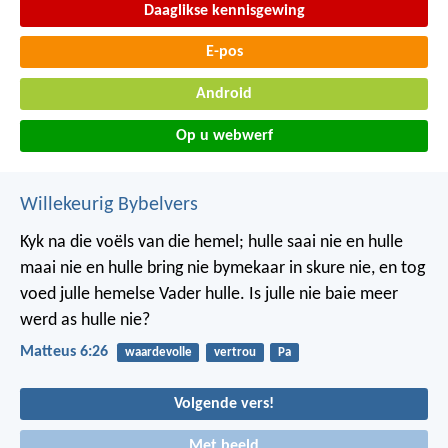
Daaglikse kennisgewing
E-pos
Android
Op u webwerf
Willekeurig Bybelvers
Kyk na die voëls van die hemel; hulle saai nie en hulle
maai nie en hulle bring nie bymekaar in skure nie, en tog
voed julle hemelse Vader hulle. Is julle nie baie meer
werd as hulle nie?
Matteus 6:26
waardevolle
vertrou
Pa
Volgende vers!
Met beeld