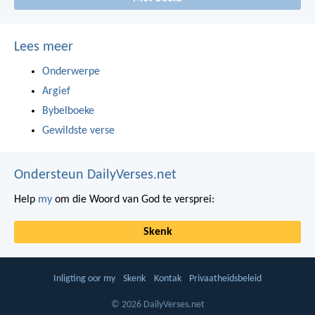
Lees meer
Onderwerpe
Argief
Bybelboeke
Gewildste verse
Ondersteun DailyVerses.net
Help
my
om die Woord van God te versprei:
Skenk
Inligting oor my
Skenk
Kontak
Privaatheidsbeleid
© 2026 DailyVerses.net