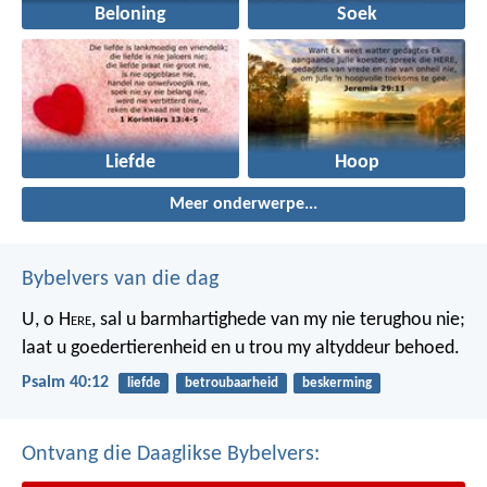
Beloning
Soek
Liefde
Hoop
Meer onderwerpe...
Bybelvers van die dag
U, o H
ere
, sal u barmhartighede van my nie terughou nie;
laat u goedertierenheid en u trou my altyddeur behoed.
Psalm 40:12
liefde
betroubaarheid
beskerming
Ontvang die Daaglikse Bybelvers: