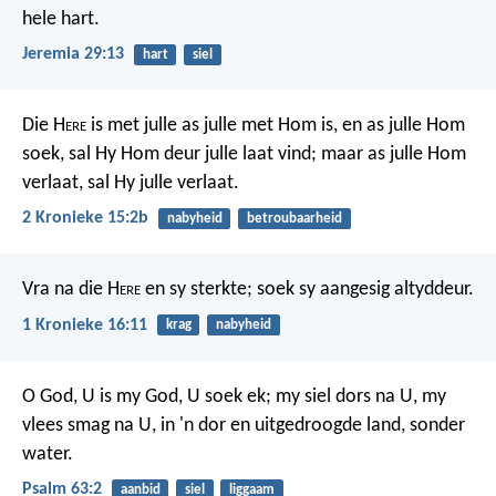
hele hart.
Jeremia 29:13
hart
siel
Die H
ere
is met julle as julle met Hom is, en as julle Hom
soek, sal Hy Hom deur julle laat vind; maar as julle Hom
verlaat, sal Hy julle verlaat.
2 Kronieke 15:2b
nabyheid
betroubaarheid
Vra na die H
ere
en sy sterkte;
soek sy aangesig altyddeur.
1 Kronieke 16:11
krag
nabyheid
O God, U is my God, U soek ek;
my siel dors na U,
my
vlees smag na U,
in 'n dor en uitgedroogde land, sonder
water.
Psalm 63:2
aanbid
siel
liggaam