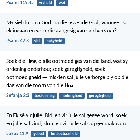
Psalm 119:45
vryheid
wet
My siel dors na God, na die lewende God;
wanneer sal
ek ingaan en voor die aangesig van God verskyn?
Psalm 42:3
siel
nabyheid
Soek die H
ere
, o alle ootmoediges van die land,
wat sy
ordening onderhou;
soek geregtigheid, soek
ootmoedigheid
— miskien sal julle verborge bly
op die
dag van die toorn van die H
ere
.
Sefanja 2:3
beskerming
nederigheid
geregtigheid
En Ek sê vir julle: Bid, en vir julle sal gegee word; soek,
en julle sal vind; klop, en vir julle sal oopgemaak word.
Lukas 11:9
gebed
betroubaarheid