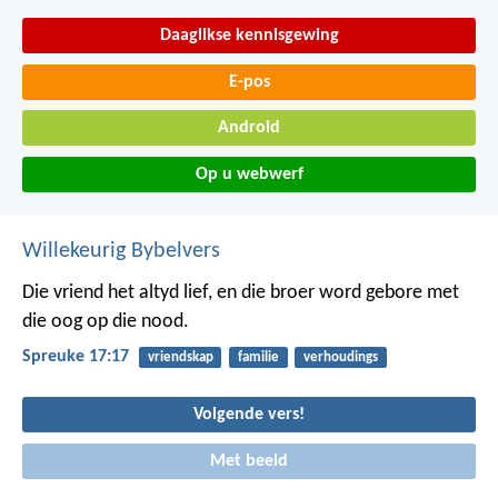
Daaglikse kennisgewing
E-pos
Android
Op u webwerf
Willekeurig Bybelvers
Die vriend het altyd lief,
en die broer word gebore met
die oog op die nood.
Spreuke 17:17
vriendskap
familie
verhoudings
Volgende vers!
Met beeld