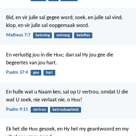
Bid, en vir julle sal gegee word; soek, en julle sal vind;
klop, en vir julle sal oopgemaak word.
Matteus 7:7
beloning
ontvang
beloftes
En verlustig jou in die H
ere
;
dan sal Hy jou gee die
begeertes van jou hart.
Psalm 37:4
gee
hart
En hulle wat u Naam ken, sal op U vertrou,
omdat U die
wat U soek, nie verlaat nie, o H
ere
!
Psalm 9:11
vertrou
betroubaarheid
Ek het die H
ere
gesoek, en Hy het my geantwoord
en my