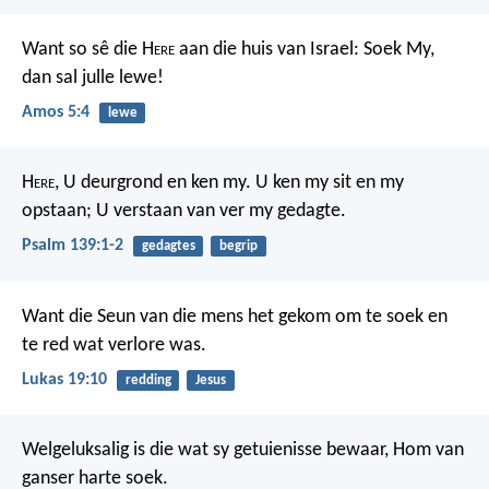
Want so sê die H
ere
aan die huis van Israel: Soek My,
dan sal julle lewe!
Amos 5:4
lewe
H
ere
, U deurgrond en ken my.
U ken my sit en my
opstaan;
U verstaan van ver my gedagte.
Psalm 139:1-2
gedagtes
begrip
Want die Seun van die mens het gekom om te soek en
te red wat verlore was.
Lukas 19:10
redding
Jesus
Welgeluksalig is die wat sy getuienisse bewaar,
Hom van
ganser harte soek.