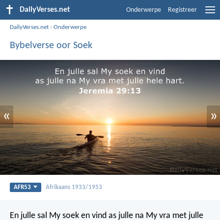
DailyVerses.net
Onderwerpe
Registreer
DailyVerses.net
›
Onderwerpe
Bybelverse oor Soek
«
»
AFR53
Afrikaans 1933/1953
En julle sal My soek en vind as julle na My vra met julle