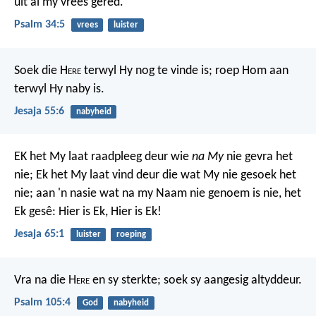
uit al my vrees gered.
Psalm 34:5
vrees
luister
Soek die H
ere
terwyl Hy nog te vinde is;
roep Hom aan
terwyl Hy naby is.
Jesaja 55:6
nabyheid
EK het My laat raadpleeg deur wie
na My
nie gevra het
nie;
Ek het My laat vind deur die wat My nie gesoek het
nie;
aan 'n nasie wat na my Naam nie genoem is nie,
het
Ek gesê: Hier is Ek, Hier is Ek!
Jesaja 65:1
luister
roeping
Vra na die H
ere
en sy sterkte;
soek sy aangesig altyddeur.
Psalm 105:4
God
nabyheid