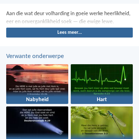
Aan die wat deur volharding in goeie werke heerlikheid,
eer en onverganklikheid soek — die ewige lewe.
Lees meer...
Verwante onderwerpe
Nabyheid
Hart