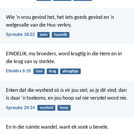
Wie 'n vrou gevind het, het iets goeds gevind
en 'n
welgevalle van die H
ere
verkry.
Spreuke 18:22
seën
huwelik
EINDELIK, my broeders, word kragtig in die Here en in
die krag van sy sterkte.
Efesiërs 6:10
God
krag
almagtige
Erken dat die wysheid só is vir jou siel;
as jy dit vind, dan
is daar 'n toekoms,
en jou hoop sal nie verydel word nie.
Spreuke 24:14
wysheid
hoop
En in die ruimte wandel,
want ek soek u bevele.