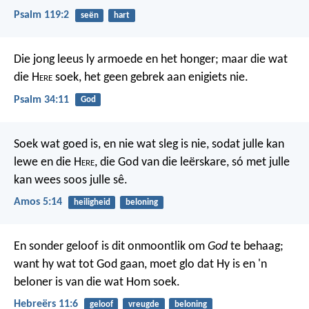
Psalm 119:2
seën
hart
Die jong leeus ly armoede en het honger;
maar die wat
die H
ere
soek,
het geen gebrek aan enigiets nie.
Psalm 34:11
God
Soek wat goed is, en nie wat sleg is nie,
sodat julle kan
lewe
en die H
ere
, die God van die leërskare,
só met julle
kan wees soos julle sê.
Amos 5:14
heiligheid
beloning
En sonder geloof is dit onmoontlik om
God
te behaag;
want hy wat tot God gaan, moet glo dat Hy is en 'n
beloner is van die wat Hom soek.
Hebreërs 11:6
geloof
vreugde
beloning