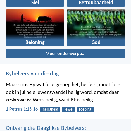
Siel
Betroubaarheid
Beloning
God
Meer onderwerpe...
Bybelvers van die dag
Maar soos Hy wat julle geroep het, heilig is, moet julle
ook in jul hele lewenswandel heilig word, omdat daar
geskrywe is: Wees heilig, want Ek is heilig.
1 Petrus 1:15-16
heiligheid
lewe
roeping
Ontvang die Daaglikse Bybelvers: