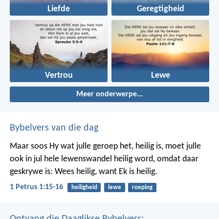
Liefde
Geregtigheid
Vertrou
Lewe
Meer onderwerpe...
Bybelvers van die dag
Maar soos Hy wat julle geroep het, heilig is, moet julle
ook in jul hele lewenswandel heilig word, omdat daar
geskrywe is: Wees heilig, want Ek is heilig.
1 Petrus 1:15-16
heiligheid
lewe
roeping