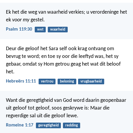
Ek het die weg van waarheid verkies;
u verordeninge het
ek
voor my
gestel.
Psalm 119:30
wet
waarheid
Deur die geloof het Sara self ook krag ontvang om
bevrug te word; en toe sy oor die leeftyd was, het sy
gebaar, omdat sy Hom getrou geag het wat dit beloof
het.
Hebreërs 11:11
vertrou
beloning
vrugbaarheid
Want die geregtigheid van God word daarin geopenbaar
uit geloof tot geloof, soos geskrywe is: Maar die
regverdige sal uit die geloof lewe.
Romeine 1:17
geregtigheid
redding