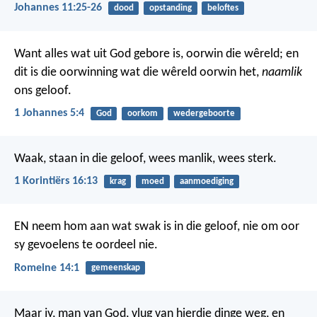
Johannes 11:25-26
dood
opstanding
beloftes
Want alles wat uit God gebore is, oorwin die wêreld; en
dit is die oorwinning wat die wêreld oorwin het,
naamlik
ons geloof.
1 Johannes 5:4
God
oorkom
wedergeboorte
Waak, staan in die geloof, wees manlik, wees sterk.
1 Korintiërs 16:13
krag
moed
aanmoediging
EN neem hom aan wat swak is in die geloof, nie om oor
sy gevoelens te oordeel nie.
Romeine 14:1
gemeenskap
Maar jy, man van God, vlug van hierdie dinge weg, en