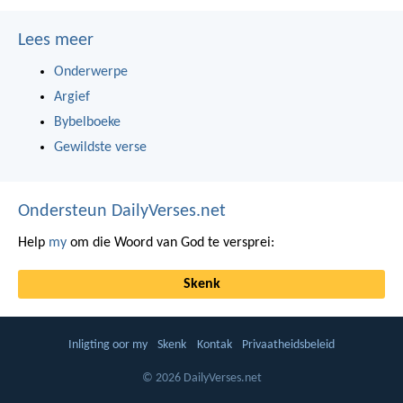
Lees meer
Onderwerpe
Argief
Bybelboeke
Gewildste verse
Ondersteun DailyVerses.net
Help
my
om die Woord van God te versprei:
Skenk
Inligting oor my
Skenk
Kontak
Privaatheidsbeleid
© 2026 DailyVerses.net