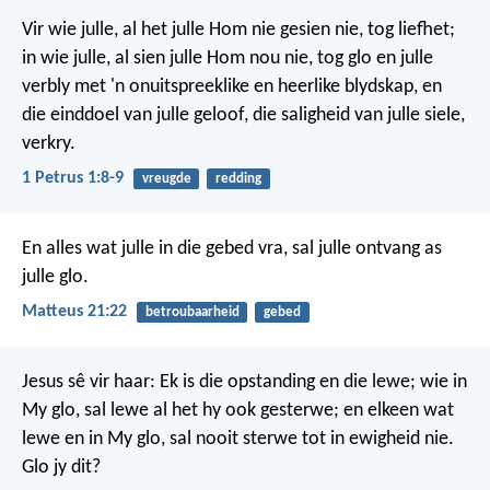
Vir wie julle, al het julle Hom nie gesien nie, tog liefhet;
in wie julle, al sien julle Hom nou nie, tog glo en julle
verbly met 'n onuitspreeklike en heerlike blydskap, en
die einddoel van julle geloof, die saligheid van julle siele,
verkry.
1 Petrus 1:8-9
vreugde
redding
En alles wat julle in die gebed vra, sal julle ontvang as
julle glo.
Matteus 21:22
betroubaarheid
gebed
Jesus sê vir haar: Ek is die opstanding en die lewe; wie in
My glo, sal lewe al het hy ook gesterwe; en elkeen wat
lewe en in My glo, sal nooit sterwe tot in ewigheid nie.
Glo jy dit?