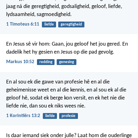
jaag ná die geregtigheid, godsaligheid, geloof, liefde,
lydsaamheid, sagmoedigheid.
1 Timoteus 6:11
liefde
geregtigheid
En Jesus sê vir hom: Gaan, jou geloof het jou gered. En
dadelik het hy gesien en Jesus op die pad gevolg.
Markus 10:52
redding
genesing
En al sou ek die gawe van profesie hê en al die
geheimenisse weet en al die kennis, en al sou ek al die
geloof hê, sodat ek berge kon versit, en ek het nie die
liefde nie, dan sou ek niks wees nie.
1 Korintiërs 13:2
liefde
profesie
Is daar iemand siek onder julle? Laat hom die ouderlinge