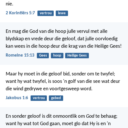
nie.
2 Korintiërs 5:7
vertrou
lewe
En mag die God van die hoop julle vervul met alle
blydskap en vrede deur die geloof, dat julle oorvloedig
kan wees in die hoop deur die krag van die Heilige Gees!
Romeine 15:13
Gees
hoop
Heilige Gees
Maar hy moet in die geloof bid, sonder om te twyfel;
want hy wat twyfel, is soos 'n golf van die see wat deur
die wind gedrywe en voortgesweep word.
Jakobus 1:6
vertrou
gebed
En sonder geloof is dit onmoontlik om
God
te behaag;
want hy wat tot God gaan, moet glo dat Hy is en 'n