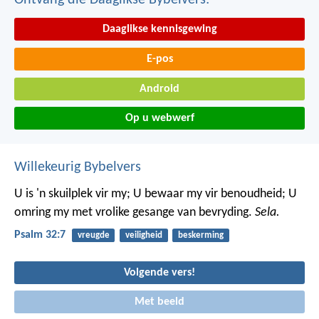
Ontvang die Daaglikse Bybelvers:
Daaglikse kennisgewing
E-pos
Android
Op u webwerf
Willekeurig Bybelvers
U is 'n skuilplek vir my; U bewaar my vir benoudheid;
U
omring my met vrolike gesange van bevryding.
Sela.
Psalm 32:7
vreugde
veiligheid
beskerming
Volgende vers!
Met beeld