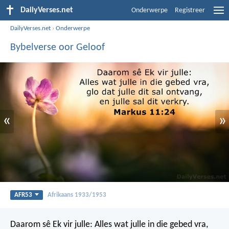
DailyVerses.net
Onderwerpe
Registreer
DailyVerses.net
›
Onderwerpe
Bybelverse oor Geloof
«
»
AFR53
Afrikaans 1933/1953
Daarom sê Ek vir julle: Alles wat julle in die gebed vra,