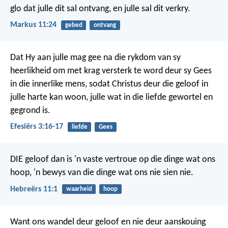
glo dat julle dit sal ontvang, en julle sal dit verkry.
Markus 11:24
gebed
ontvang
Dat Hy aan julle mag gee na die rykdom van sy
heerlikheid om met krag versterk te word deur sy Gees
in die innerlike mens, sodat Christus deur die geloof in
julle harte kan woon, julle wat in die liefde gewortel en
gegrond is.
Efesiërs 3:16-17
liefde
Gees
DIE geloof dan is 'n vaste vertroue op die dinge wat ons
hoop, 'n bewys van die dinge wat ons nie sien nie.
Hebreërs 11:1
waarheid
hoop
Want ons wandel deur geloof en nie deur aanskouing