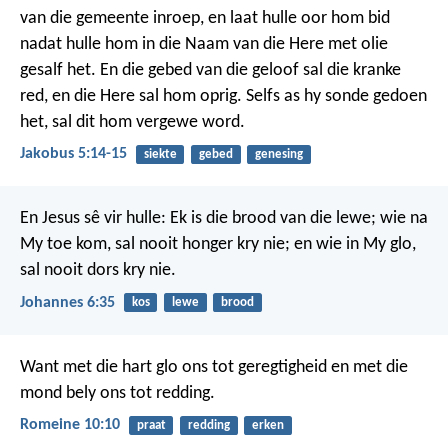
van die gemeente inroep, en laat hulle oor hom bid
nadat hulle hom in die Naam van die Here met olie
gesalf het. En die gebed van die geloof sal die kranke
red, en die Here sal hom oprig. Selfs as hy sonde gedoen
het, sal dit hom vergewe word.
Jakobus 5:14-15
siekte
gebed
genesing
En Jesus sê vir hulle: Ek is die brood van die lewe; wie na
My toe kom, sal nooit honger kry nie; en wie in My glo,
sal nooit dors kry nie.
Johannes 6:35
kos
lewe
brood
Want met die hart glo ons tot geregtigheid en met die
mond bely ons tot redding.
Romeine 10:10
praat
redding
erken