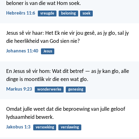
beloner is van die wat Hom soek.
Hebreërs 11:6
vreugde
beloning
soek
Jesus sê vir haar: Het Ek nie vir jou gesê, as jy glo, sal jy
die heerlikheid van God sien nie?
Johannes 11:40
Jesus
En Jesus sê vir hom: Wat dit betref — as jy kan glo, alle
dinge is moontlik vir die een wat glo.
Markus 9:23
wonderwerke
genesing
Omdat julle weet dat die beproewing van julle geloof
lydsaamheid bewerk.
Jakobus 1:3
versoeking
verslawing