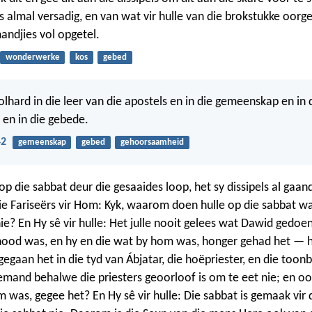
s almal versadig, en van wat vir hulle van die brokstukke oorgeb
andjies vol opgetel.
wonderwerke
kos
gebed
olhard in die leer van die apostels en in die gemeenskap en in 
 en in die gebede.
42
gemeenskap
gebed
gehoorsaamheid
op die sabbat deur die gesaaides loop, het sy dissipels al gaan
die Fariseërs vir Hom: Kyk, waarom doen hulle op die sabbat wa
nie? En Hy sê vir hulle: Het julle nooit gelees wat Dawid gedoe
 nood was, en hy en die wat by hom was, honger gehad het — h
gegaan het in die tyd van Ábjatar, die hoëpriester, en die toon
iemand behalwe die priesters geoorloof is om te eet nie; en o
was, gegee het? En Hy sê vir hulle: Die sabbat is gemaak vir 