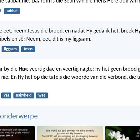
die sabbat nie. Daarom is die Seun van die mens Here ook van 
8
sabbat
le eet, neem Jesus die brood, en nadat Hy gedank het, breek Hy
sipels en sê: Neem, eet, dit is my liggaam.
liggaam
Jesus
r by die H
ere
veertig dae en veertig nagte; hy het geen brood 
 nie. En Hy het op die tafels die woorde van die verbond, die 
vas
nabyheid
wet
 onderwerpe