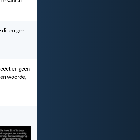
die sabbat.
 dit en gee
geëet en geen
tien woorde,