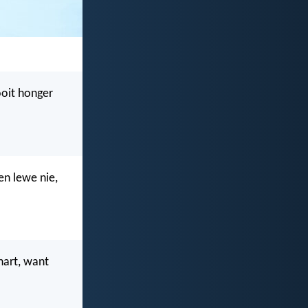
ooit honger
en lewe nie,
hart, want