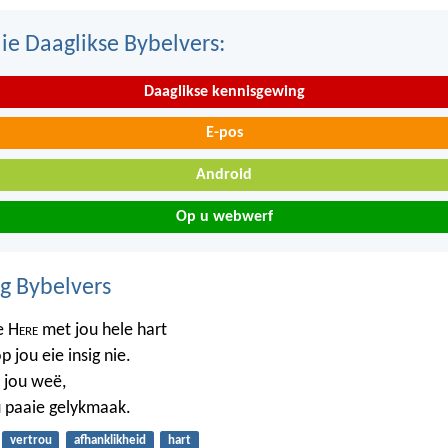
ie Daaglikse Bybelvers:
Daaglikse kennisgewing
E-pos
Android
Op u webwerf
ig Bybelvers
e H
ere
met jou hele hart
p jou eie insig nie.
 jou weë,
u paaie gelykmaak.
vertrou
afhanklikheid
hart