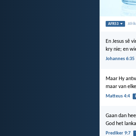
AFR53
Afri
En Jesus sê vi
kry nie; en wi
Johannes 6:35
Maar Hy antwo
maar van elk
Matteus 4:4
Gaan dan heen
God het lanka
Prediker 9:7