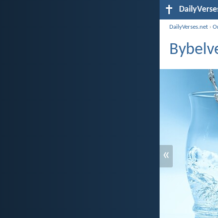
DailyVerse
DailyVerses.net
›
O
Bybelv
«