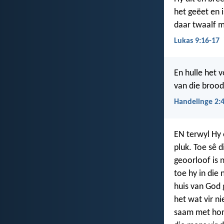
het geëet en i
daar twaalf m
Lukas 9:16-17
En hulle het v
van die brood
Handelinge 2:
EN terwyl Hy 
pluk. Toe sê 
geoorloof is 
toe hy in die
huis van God 
het wat vir n
saam met hom 