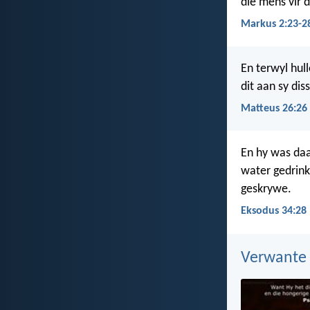
die mens vir 
Markus 2:23-2
En terwyl hul
dit aan sy dis
Matteus 26:26
En hy was daa
water gedrink
geskrywe.
Eksodus 34:28
Verwante