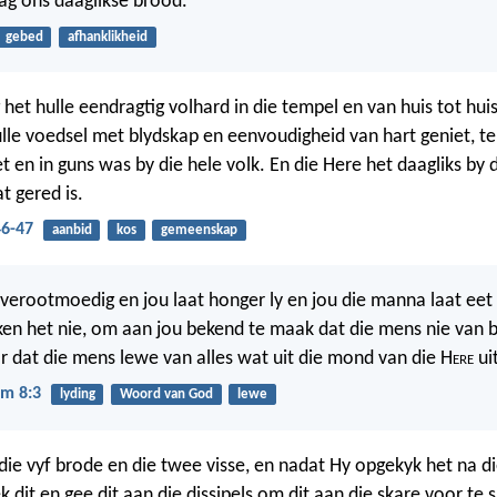
g ons daaglikse brood.
gebed
afhanklikheid
 het hulle eendragtig volhard in die tempel en van huis tot hui
lle voedsel met blydskap en eenvoudigheid van hart geniet, te
t en in guns was by die hele volk. En die Here het daagliks by
t gered is.
46-47
aanbid
kos
gemeenskap
 verootmoedig en jou laat honger ly en jou die manna laat eet 
ken het nie, om aan jou bekend te maak dat die mens nie van 
r dat die mens lewe van alles wat uit die mond van die H
ere
ui
m 8:3
lyding
Woord van God
lewe
ie vyf brode en die twee visse, en nadat Hy opgekyk het na d
k dit en gee dit aan die dissipels om dit aan die skare voor te si