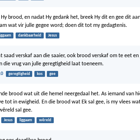
y brood, en nadat Hy gedank het, breek Hy dit en gee dit aan 
aam wat vir julle gegee word; doen dit tot my gedagtenis.
liggaam
dankbaarheid
Jesus
 saad verskaf aan die saaier, ook brood verskaf om te eet en 
 die vrug van julle geregtigheid laat toeneem.
10
geregtigheid
kos
gee
ende brood wat uit die hemel neergedaal het. As iemand van h
we tot in ewigheid. En die brood wat Ek sal gee, is my vlees wat
wêreld sal gee.
Jesus
liggaam
wêreld