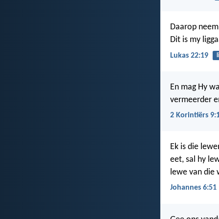
Daarop neem H
Dit is my ligg
Lukas 22:19
En mag Hy wat
vermeerder en
2 Korintiërs 9:
Ek is die lew
eet, sal hy le
lewe van die 
Johannes 6:51