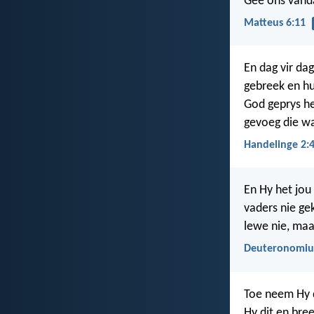
Gee ons vanda
Matteus 6:11
En dag vir dag
gebreek en hu
God geprys he
gevoeg die wa
Handelinge 2:
En Hy het jou
vaders nie ge
lewe nie, maa
Deuteronomiu
Toe neem Hy d
Hy dit en bree