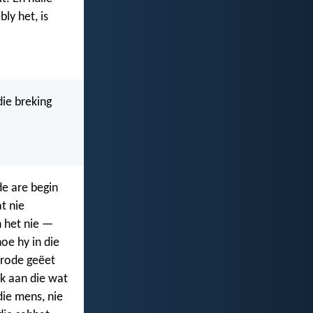
ly het, is
die breking
de are begin
t nie
n het nie —
oe hy in die
brode geëet
ok aan die wat
die mens, nie