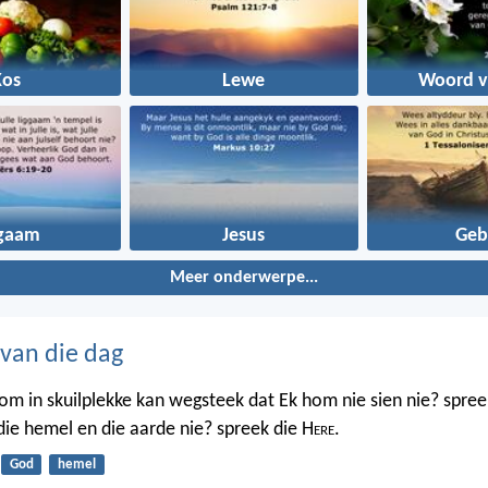
Kos
Lewe
Woord v
ggaam
Jesus
Geb
Meer onderwerpe...
 van die dag
m in skuilplekke kan wegsteek dat Ek hom nie sien nie? spree
 die hemel en die aarde nie? spreek die H
ere
.
God
hemel