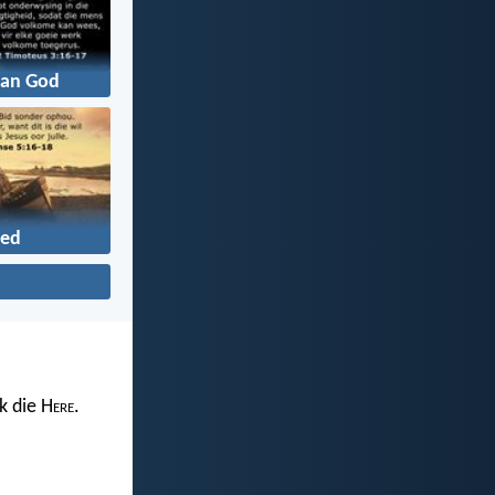
an God
ed
k die H
ere
.