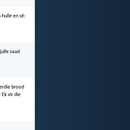
hulle en sê:
julle saad
ierdie brood
 Ek vir die