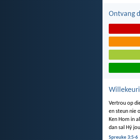
Ontvang d
Willekeur
Vertrou op di
en steun nie o
Ken Hom in al
dan sal Hý jo
Spreuke 3:5-6