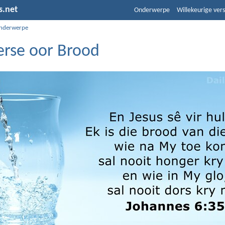
s.net
Onderwerpe
Willekeurige vers
nderwerpe
erse oor Brood