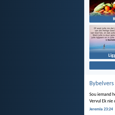
Li
Bybelvers
Sou iemand ho
Vervul Ek nie
Jeremia 23:24