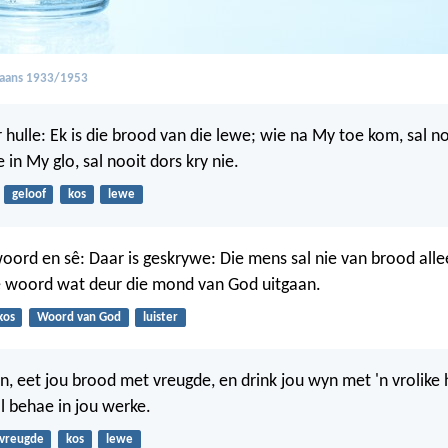
kaans 1933/1953
r hulle: Ek is die brood van die lewe; wie na My toe kom, sal n
e in My glo, sal nooit dors kry nie.
geloof
kos
lewe
ord en sê: Daar is geskrywe: Die mens sal nie van brood alle
e woord wat deur die mond van God uitgaan.
kos
Woord van God
luister
, eet jou brood met vreugde, en drink jou wyn met 'n vrolike 
l behae in jou werke.
vreugde
kos
lewe