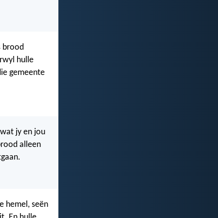
s brood
rwyl hulle
 die gemeente
wat jy en jou
brood alleen
tgaan.
ie hemel, seën
t. En hulle