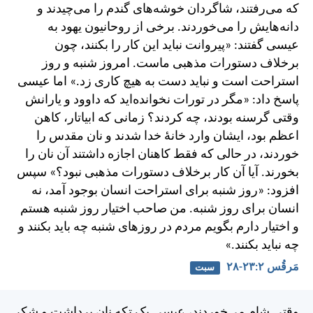
كه می‌رفتند، شاگردان خوشه‌های گندم را می‌چيدند و
دانه‌هايش را می‌خوردند. برخی از روحانيون يهود به
عيسی گفتند: «پيروانت نبايد اين كار را بكنند، چون
برخلاف دستورات مذهبی ماست. امروز شنبه و روز
استراحت است و نبايد دست به هيچ كاری زد.»
اما عيسی
پاسخ داد: «مگر در تورات نخوانده‌ايد كه داوود و يارانش
وقتی گرسنه بودند، چه كردند؟ زمانی كه ابياتار، كاهن
اعظم بود، ايشان وارد خانهٔ خدا شدند و نان مقدس را
خوردند، در حالی که فقط كاهنان اجازه داشتند آن نان را
بخورند. آيا آن كار برخلاف دستورات مذهبی نبود؟» سپس
افزود: «روز شنبه برای استراحت انسان بوجود آمد، نه
انسان برای روز شنبه. من صاحب اختيار روز شنبه هستم
و اختيار دارم بگويم مردم در روزهای شنبه چه بايد بكنند و
چه نبايد بكنند.»
مَرقُس ۲:‏۲۳-‏۲۸
سبت
وقتی شام می‌خوردند، عيسی يک تكه نان برداشت و شكر