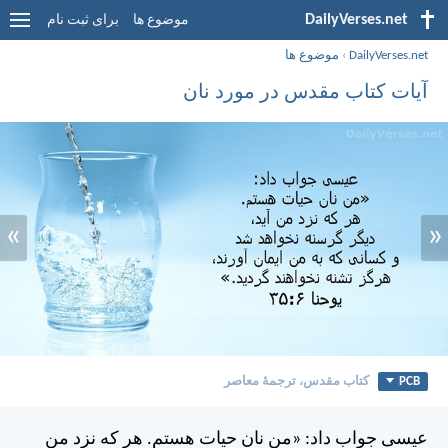
DailyVerses.net
موضوع ها
برای ثبت نام
DailyVerses.net
›
موضوع ها
آیات کتاب مقدس در مورد نان
»
«
PCB
کتاب مقدس، ترجمۀ معاصر
عيسی جواب داد: «من نان حيات هستم. هر كه نزد من