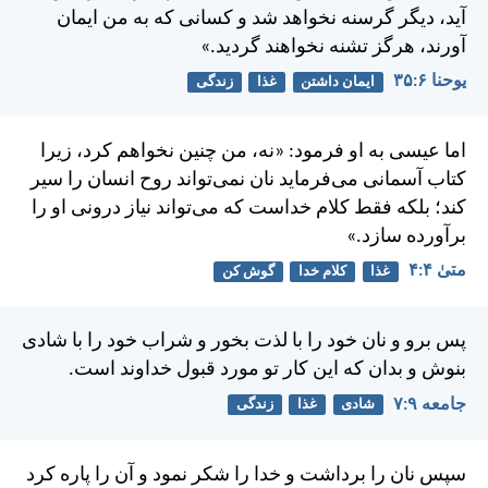
آيد، ديگر گرسنه نخواهد شد و كسانی كه به من ايمان
آورند، هرگز تشنه نخواهند گرديد.»
يوحنا ۶:‏۳۵
ایمان داشتن
غذا
زندگی
اما عيسی به او فرمود: «نه، من چنين نخواهم كرد، زيرا
كتاب آسمانی می‌فرمايد نان نمی‌تواند روح انسان را سير
كند؛ بلكه فقط كلام خداست كه می‌تواند نياز درونی او را
برآورده سازد.»
متی‌ٰ ۴:‏۴
غذا
کلام خدا
گوش کن
پس برو و نان خود را با لذت بخور و شراب خود را با شادی
بنوش و بدان كه اين كار تو مورد قبول خداوند است.
جامعه ۹:‏۷
شادی
غذا
زندگی
سپس نان را برداشت و خدا را شكر نمود و آن را پاره كرد