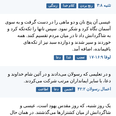
تثنيه ۸:‏۳
رنج بردن
کلام خدا
زندگی
عيسی آن پنج نان و دو ماهی را در دست گرفت و به سوی
آسمان نگاه كرد و شكر نمود. سپس نانها را تكه‌تكه كرد و
به شاگردانش داد تا در ميان مردم تقسيم كنند. همه
خوردند و سير شدند و دوازده سبد نيز از تكه‌های
باقيمانده، اضافه آمد.
لوقا ۹:‏۱۶-‏۱۷
تعجب
غذا
دعا
و در تعليمی كه رسولان می‌دادند و در آئين شام خداوند و
دعا، با ساير ايمانداران مرتب شركت می‌كردند.
اعمال رسولان ۲:‏۴۲
انجمن
دعا
اطاعت
يک روز شنبه، كه روز مقدس يهود است، عيسی و
شاگردانش از ميان كشتزارها می‌گذشتند. در همان حال