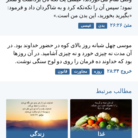
نمود؛ سپس آن را تكه‌تكه كرد و به شاگردان داد و فرمود:
«بگيريد بخوريد، اين بدن من است.»
متی‌ٰ ۲۶:‏۲۶
بدن
عیسی
موسی چهل شبانه روز بالای كوه در حضور خداوند بود. در
آن مدت نه چيزی خورد و نه چيزی آشاميد. در آن روزها
بود كه خداوند ده فرمان را روی دو لوح سنگی نوشت.
خروج ۳۴:‏۲۸
روزه
مجاورت
قانون
مطالب مرتبط
غذا
زندگی