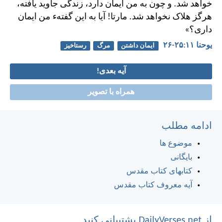
خواهد شد. و چون به من ايمان دارد، زندگی جاويد يافته،
هرگز هلاک نخواهد شد. مارتا! آيا به اين گفته‌ء من ايمان
داری؟»
يوحنا ۱۱:‏۲۵-‏۲۶
ایمان داشتن
مرگ
رستاخیز
آیه بعدی!
همراه با تصویر
ادامه مطلب
موضوع ها
بایگانی
کتابهای کتاب مقدس
آیه معروف کتاب مقدس
از DailyVerses.net پشتیبانی کنید