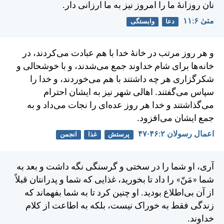
نان روزانهٔ ما را امروز نيز به ما ارزانی دار.
متی‌ٰ ۶:‏۱۱
دعا
وابستگی
و هر روز مرتب در خانهٔ خدا با هم عبادت می‌كردند، در
خانه‌ها برای شام خداوند جمع می‌شدند، و با خوشحالی و
شكرگزاری هر چه داشتند با هم می‌خوردند، و خدا را
سپاس می‌گفتند. اهالی شهر نيز به ايشان احترام
می‌گذاشتند و خدا هر روز عده‌ای را نجات می‌داد و به
جمع ايشان می‌افزود.
اعمال رسولان ۲:‏۴۶-‏۴۷
پرستش
غذا
انجمن
آری، او شما را در سختی و گرسنگی نگه داشت و بعد به
شما «مَنّ» را داد تا بخوريد، غذايی كه شما و پدرانتان قبلاً
از آن بی‌اطلاع بوديد. او چنين كرد تا به شما بفهماند كه
زندگی فقط به خوراک نيست، بلكه به اطاعت از كلام
خداوند.