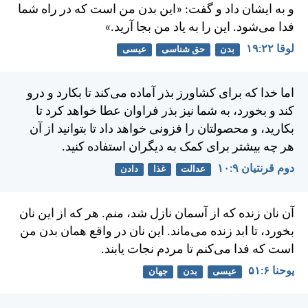
و به ايشان داد و گفت: «اين بدن من است كه در راه شما
فدا می‌شود. اين را به ياد من بجا آريد.»
لوقا ۲۲:‏۱۹
بدن
حق شناسی
عیسی
اما خدا كه برای كشاورز بذر آماده می‌كند تا بكارد و درو
كند و بخورد، به شما نيز بذر فراوان عطا خواهد كرد تا
بكاريد، و محصولتان را فزونی خواهد داد تا بتوانيد از آن
هر چه بيشتر برای كمک به ديگران استفاده كنيد.
دوم قرنتیان ۹:‏۱۰
عدالت
غذا
دادن
آن نان زنده كه از آسمان نازل شد، منم. هر كه از اين نان
بخورد، تا ابد زنده می‌ماند. اين نان در واقع همان بدن من
است كه فدا می‌كنم تا مردم نجات يابند.
يوحنا ۶:‏۵۱
عیسی
بدن
جهان