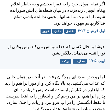
اگر تمام اموال خود را به فقرا ببخشم و به خاطر اعلام
پيغام انجيل، زنده‌زنده در ميان شعله‌های آتش سوزانده
شوم، اما نسبت به انسانها محبتی نداشته باشم، تمام
فداكاريهايم بيهوده خواهد بود.
اول قرنتیان ۱۳:‏۳
عشق
دادن
غرور
خوشا به حال كسی كه خدا تنبيه‌اش می‌كند. پس وقتی او
تو را تنبيه می‌نمايد، دلگير نشو.
ايوب ۵:‏۱۷
مجازات
برکت
اما روحش به دنيای مردگان رفت. در آنجا، در همان حالی
كه عذاب می‌كشيد، به بالا نگاه كرد و از دور ابراهيم را ديد
كه ايلعازر در كنارش ايستاده است. پس فرياد زد: ای
پدرم ابراهيم، بر من رحم كن و ايلعازر را به اينجا بفرست
تا فقط انگشتش را در آب فرو ببرد و زبانم را خنک سازد،
چون در ميان اين شعله‌ها عذاب می‌كشم!