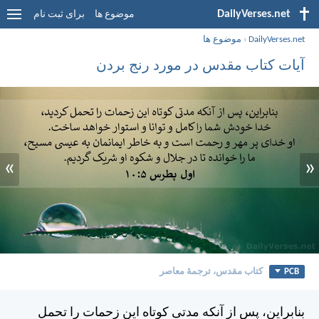
DailyVerses.net
موضوع ها
برای ثبت نام
DailyVerses.net
›
موضوع ها
آیات کتاب مقدس در مورد رنج بردن
»
«
PCB
کتاب مقدس، ترجمۀ معاصر
بنابراين، پس از آنكه مدتی كوتاه اين زحمات را تحمل