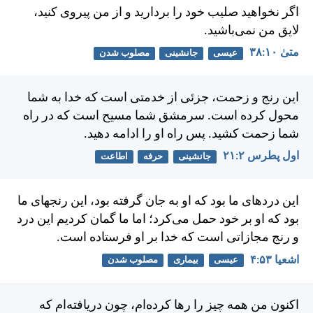
اگر نخواهيد صليب خود را برداريد و از من پيروی كنيد،
لايق من نمی‌باشيد.
متی‌ٰ ۱۰:‏۳۸
عیسی
جانشینی
مصلوب شدن
اين رنج و زحمت، جزئی از خدمتی است كه خدا به شما
محول كرده است. سرمشق شما مسيح است كه در راه
شما زحمت كشيد. پس راه او را ادامه دهيد.
اول پطرس ۲:‏۲۱
جانشینی
حرفه
اطاعت
اين دردهای ما بود كه او به جان گرفته بود، اين رنجهای ما
بود كه او بر خود حمل می‌كرد؛ اما ما گمان كرديم اين درد
و رنج مجازاتی است كه خدا بر او فرستاده است.
اشعيا ۵۳:‏۴
عیسی
بیماری
مصلوب شدن
اكنون من همه چيز را رها كرده‌ام، چون دريافته‌ام كه