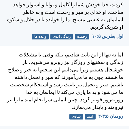
كرديد، خدا خودش شما را كامل و توانا و استوار خواهد
ساخت. او خدای پر مهر و رحمت است و به خاطر
ايمانمان به عيسی مسيح، ما را خوانده تا در جلال و شكوه
او شريک گرديم.
اول پطرس ۵:‏۱۰
رحمت
زندگی ابدی
وعده ها
اما نه تنها از اين بابت شاديم، بلكه وقتی با مشكلات
زندگی و سختیهای روزگار نيز روبرو می‌شويم، باز
خوشحال هستيم زيرا می‌دانيم اين سختیها به خير و صلاح
ما هستند چون به ما می‌آموزند كه صبر و تحمل داشته
باشيم. صبر و تحمل نيز باعث رشد و استحكام شخصيت
ما می‌شود و به ما ياری می‌كند تا ايمانمان به خدا
روز‌به‌روز قویتر گردد. چنين ايمانی سرانجام اميد ما را نيز
نيرومند و پايدار می‌سازد.
رومیان ۵:‏۳-‏۴
امید
شادی