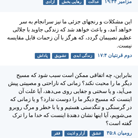
مزامير ۳۴:‏۱۹
عدالت
رهایی بخش
آزادی
اين مشكلات و رنجهای جزئی ما نيز سرانجام به سر
خواهد آمد، و باعث خواهد شد كه زندگی جاويد با جلالی
عظيم نصيبمان گردد، كه هرگز با آن زحمات قابل مقايسه
نيست.
دوم قرنتیان ۴:‏۱۷
زندگی ابدی
تشویق
پاداش
بنابراين، چه اتفاقی ممكن است سبب شود كه مسيح
ديگر ما را محبت نكند؟ زمانی كه ناراحتی و مصيبتی پيش
می‌آيد، و يا سختی و جفايی روی می‌دهد، آيا علت آن
اينست كه مسيح ديگر ما را دوست ندارد؟ و يا زمانی كه
در گرسنگی و تنگدستی هستيم و يا با خطر و مرگ روبرو
می‌شويم، آيا اينها نشان دهندهٔ اينست كه خدا ما را ترک
گفته است؟
رومیان ۸:‏۳۵
عشق
آزار و اذیت
فقر