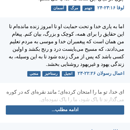
لوقا ۱۶:‏۲۳-‏۲۴
جهنم
مرگ
آسمان
اما به ياری خدا و تحت حمايت او تا امروز زنده مانده‌ام تا
اين حقايق را برای همه، كوچک و بزرگ، بيان كنم. پيغام
من همان است كه پيغمبران خدا و موسی به مردم تعليم
می‌دادند، كه مسيح می‌بايست درد و رنج بكشد و اولين
كسی باشد كه پس از مرگ زنده شود تا به اين وسيله، به
زندگی يهود و غيريهود روشنايی بخشد.
اعمال رسولان ۲۶:‏۲۲-‏۲۳
انجیل
رستاخیز
منجی
ای خدا، تو ما را امتحان كرده‌ای؛ مانند نقره‌ای كه در كوره
می‌گذارند تا پاک شود، ما را پاک نموده‌ای.
ادامه مطلب...