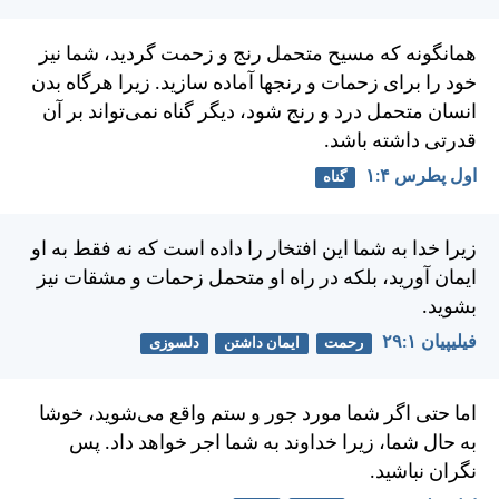
همانگونه كه مسيح متحمل رنج و زحمت گرديد، شما نيز
خود را برای زحمات و رنجها آماده سازيد. زيرا هرگاه بدن
انسان متحمل درد و رنج شود، ديگر گناه نمی‌تواند بر آن
قدرتی داشته باشد.
اول پطرس ۴:‏۱
گناه
زيرا خدا به شما اين افتخار را داده است كه نه فقط به او
ايمان آوريد، بلكه در راه او متحمل زحمات و مشقات نيز
بشويد.
فيليپیان ۱:‏۲۹
رحمت
ایمان داشتن
دلسوزی
اما حتی اگر شما مورد جور و ستم واقع می‌شويد، خوشا
به حال شما، زيرا خداوند به شما اجر خواهد داد. پس
نگران نباشيد.