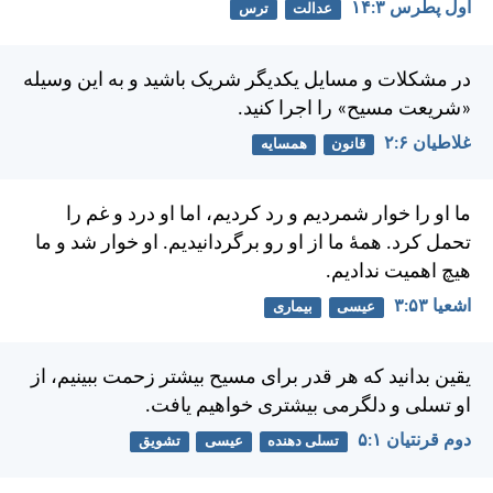
اول پطرس ۳:‏۱۴
عدالت
ترس
در مشكلات و مسايل يكديگر شريک باشيد و به اين وسيله
«شريعت مسيح» را اجرا كنيد.
غلاطيان ۶:‏۲
قانون
همسایه
ما او را خوار شمرديم و رد كرديم، اما او درد و غم را
تحمل كرد. همهٔ ما از او رو برگردانيديم. او خوار شد و ما
هيچ اهميت نداديم.
اشعيا ۵۳:‏۳
عیسی
بیماری
يقين بدانيد كه هر قدر برای مسيح بيشتر زحمت ببينيم، از
او تسلی و دلگرمی بيشتری خواهيم يافت.
دوم قرنتیان ۱:‏۵
تسلی دهنده
عیسی
تشویق