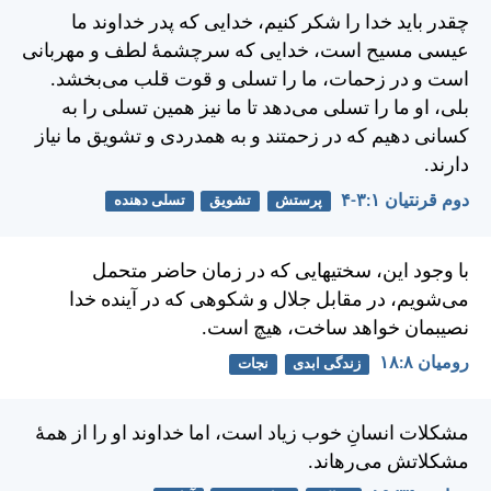
چقدر بايد خدا را شكر كنيم، خدايی كه پدر خداوند ما
عيسی مسيح است، خدايی كه سرچشمهٔ لطف و مهربانی
است و در زحمات، ما را تسلی و قوت قلب می‌بخشد.
بلی، او ما را تسلی می‌دهد تا ما نيز همين تسلی را به
كسانی دهيم كه در زحمتند و به همدردی و تشويق ما نياز
دارند.
دوم قرنتیان ۱:‏۳-‏۴
پرستش
تشویق
تسلی دهنده
با وجود اين، سختیهايی كه در زمان حاضر متحمل
می‌شويم، در مقابل جلال و شكوهی كه در آينده خدا
نصيبمان خواهد ساخت، هيچ است.
رومیان ۸:‏۱۸
زندگی ابدی
نجات
مشكلات انسانِ خوب زياد است، اما خداوند او را از همهٔ
مشكلاتش می‌رهاند.