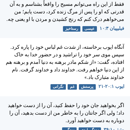
فقط از اين راه می‌توانم مسيح را واقعاً بشناسم و به آن
قدرتی كه او را پس از مرگ زنده كرد، دست يابم؛ من
می‌خواهم درک كنم كه رنج كشيدن و مردن با او يعنی چه.
فيليپیان ۳:‏۱۰
عیسی
رستاخیز
آنگاه ايوب برخاسته، از شدت غم لباس خود را پاره كرد.
سپس موی سر خود را تراشيد و در حضور خدا به خاک
افتاده، گفت: «از شكم مادر برهنه به دنيا آمدم و برهنه هم
از اين دنيا خواهم رفت. خداوند داد و خداوند گرفت. نام
خداوند متبارک باد.»
ايوب ۱:‏۲۰-‏۲۱
پرستش
غم
نگرانی
اگر بخواهيد جان خود را حفظ كنيد، آن را از دست خواهيد
داد؛ ولی اگر جانتان را به خاطر من از دست بدهيد، آن را
دوباره به دست خواهيد آورد.
متی‌ٰ ۱۰:‏۳۹