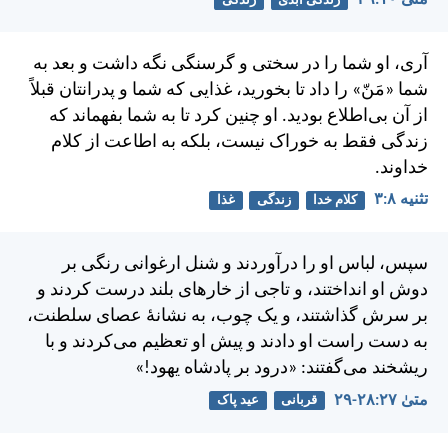
زندگی ابدی
زندگی
آری، او شما را در سختی و گرسنگی نگه داشت و بعد به
شما «مَنّ» را داد تا بخوريد، غذايی كه شما و پدرانتان قبلاً
از آن بی‌اطلاع بوديد. او چنين كرد تا به شما بفهماند كه
زندگی فقط به خوراک نيست، بلكه به اطاعت از كلام
خداوند.
تثنيه ۸:‏۳
کلام خدا
زندگی
غذا
سپس، لباس او را درآوردند و شنل ارغوانی رنگی بر
دوش او انداختند، و تاجی از خارهای بلند درست كردند و
بر سرش گذاشتند، و يک چوب، به نشانهٔ عصای سلطنت،
به دست راست او دادند و پيش او تعظيم می‌كردند و با
ريشخند می‌گفتند: «درود بر پادشاه يهود!»
متی‌ٰ ۲۷:‏۲۸-‏۲۹
قربانی
عید پاک