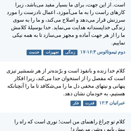
است. از اين جهت، برای ما بسيار مفيد می‌باشد، زيرا
كارهای راست را به ما می‌آموزد، اعمال نادرست را مورد
سرزنش قرار می‌دهد و اصلاح می‌كند، و ما را به سوی
زندگی خداپسندانه هدايت می‌نمايد. خدا بوسيلهٔ كلامش
ما را از هر جهت آماده و مجهز می‌سازد تا به همه نيكی
نماييم.
دوم تيموتائوس ۳:‏۱۶-‏۱۷
زندگی
تجهیزات
خدمت
كلام خدا زنده و بانفوذ است و برّنده‌تر از هر شمشير تيزی
است كه مفصل را از استخوان جدا می‌كند، زيرا افكار
پنهانی و نيتهای مخفی دل ما را می‌شكافد تا ما را آنچنانكه
هستيم، به خودمان نشان دهد.
عبرانيان ۴:‏۱۲
قدرت
فکر
كلام تو چراغ راهنمای من است؛ نوری است كه راه را
پيش پايم روشن می‌سازد!