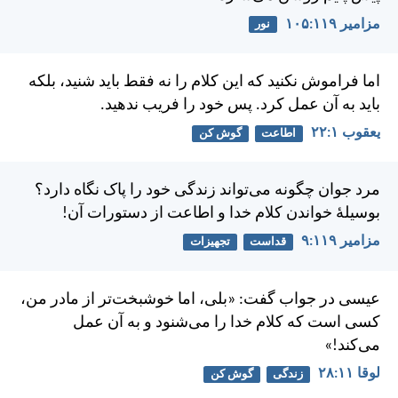
مزامير ۱۱۹:‏۱۰۵
نور
اما فراموش نكنيد كه اين كلام را نه فقط بايد شنيد، بلكه
بايد به آن عمل كرد. پس خود را فريب ندهيد.
يعقوب ۱:‏۲۲
اطاعت
گوش کن
مرد جوان چگونه می‌تواند زندگی خود را پاک نگاه دارد؟
بوسيلهٔ خواندن كلام خدا و اطاعت از دستورات آن!
مزامير ۱۱۹:‏۹
قداست
تجهیزات
عيسی در جواب گفت: «بلی، اما خوشبخت‌تر از مادر من،
كسی است كه كلام خدا را می‌شنود و به آن عمل
می‌كند!»
لوقا ۱۱:‏۲۸
زندگی
گوش کن