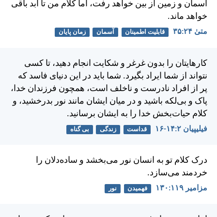
آسمان و زمين از بين خواهد رفت، اما كلام من تا ابد باقی
خواهد ماند.
متی‌ٰ ۲۴:‏۳۵
قابلیت اطمینان
آسمان
زمان پایان
كارهايتان را بدون غرغر و شكايت انجام دهيد، تا كسی
نتواند از شما ايراد بگيرد. شما بايد در اين دنيای فاسد كه
پر از افراد نادرست و ناخلف است، همچون فرزندان خدا،
پاک و بی‌لكه باشيد و در ميان ايشان مانند نور بدرخشيد، و
كلام حيات‌بخش خدا را به ايشان برسانيد.
فيليپیان ۲:‏۱۴-‏۱۶
قداست
زندگی
بی گناه
درک كلام تو به انسان نور می‌بخشد و ساده‌دلان را
خردمند می‌سازد.
مزامير ۱۱۹:‏۱۳۰
فهمیدن
نور