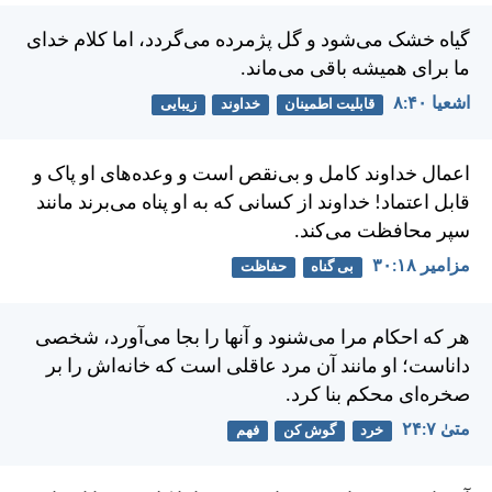
گياه خشک می‌شود و گل پژمرده می‌گردد، اما كلام خدای
ما برای هميشه باقی می‌ماند.
اشعيا ۴۰:‏۸
قابلیت اطمینان
خداوند
زیبایی
اعمال خداوند كامل و بی‌نقص است و وعده‌های او پاک و
قابل اعتماد! خداوند از كسانی كه به او پناه می‌برند مانند
سپر محافظت می‌كند.
مزامير ۱۸:‏۳۰
بی گناه
حفاظت
هر كه احكام مرا می‌شنود و آنها را بجا می‌آورد، شخصی
داناست؛ او مانند آن مرد عاقلی است كه خانه‌اش را بر
صخره‌ای محكم بنا كرد.
متی‌ٰ ۷:‏۲۴
خرد
گوش کن
فهم