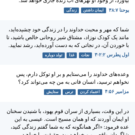
بياورد، از وجود او نهرهای آب زنده جاری خواهد شد.
يوحنا ۷:‏۳۸
ایمان داشتن
زندگی
شما كه مهر و محبت خداوند را در زندگی خود چشيده‌ايد،
مانند يک كودک نوزاد، مشتاق شير روحانی خالص باشيد، تا
با خوردن آن، در نجاتی كه به دست آورده‌ايد، رشد نماييد.
اول پطرس ۲:‏۲-‏۳
نجات
غذا
تولد دوباره
وعده‌های خداوند را می‌ستايم و بر او توكل دارم، پس
نخواهم ترسيد، انسان فانی به من چه می‌تواند كرد؟
مزامير ۵۶:‏۴
اعتماد کردن
ترس
ستایش
در اين وقت، بسياری از سران قوم يهود، با شنيدن سخنان
او ايمان آوردند كه او همان مسيح است. عيسی به اين
عده فرمود: «اگر همانگونه كه به شما گفتم زندگی كنيد،