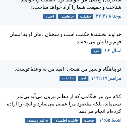
شاگردان واقعی من خواهيد بود. حقيقت را خواهيد
شناخت و حقيقت شما را آزاد خواهد ساخت.»
يوحنا ۸:‏۳۱-‏۳۲
حقیقت
جانشینی
اعتیاد
خداوند بخشندهٔ حكمت است و سخنان دهان او به انسان
فهم و دانش می‌بخشد.
امثال ۲:‏۶
خرد
تو پناهگاه و سپر من هستی؛ اميد من به وعدهٔ توست.
مزامير ۱۱۹:‏۱۱۴
امید
حفاظت
كلام من نيز هنگامی كه از دهانم بيرون می‌آيد بی‌ثمر
نمی‌ماند، بلكه مقصود مرا عملی می‌سازد و آنچه را اراده
كرده‌ام انجام می‌دهد.
اشعيا ۵۵:‏۱۱
صحبت
قابلیت اطمینان
به ثمر رسیدن