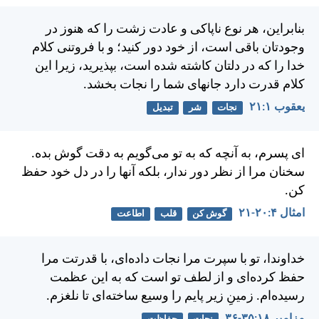
بنابراين، هر نوع ناپاكی و عادت زشت را كه هنوز در
وجودتان باقی است، از خود دور كنيد؛ و با فروتنی كلام
خدا را كه در دلتان كاشته شده است، بپذيريد، زيرا اين
كلام قدرت دارد جانهای شما را نجات بخشد.
يعقوب ۱:‏۲۱
نجات
شر
تبدیل
ای پسرم، به آنچه كه به تو می‌گويم به دقت گوش بده.
سخنان مرا از نظر دور ندار، بلكه آنها را در دل خود حفظ
كن.
امثال ۴:‏۲۰-‏۲۱
گوش کن
قلب
اطاعت
خداوندا، تو با سپرت مرا نجات داده‌ای، با قدرتت مرا
حفظ كرده‌ای و از لطف تو است كه به اين عظمت
رسيده‌ام. زمينِ زير پايم را وسيع ساخته‌ای تا نلغزم.