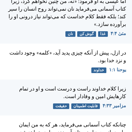
اما عيسی به او فرمود: «نه، من چنين نخواهم كرد، زيرا
كتاب آسمانی می‌فرمايد نان نمی‌تواند روح انسان را سير
كند؛ بلكه فقط كلام خداست كه می‌تواند نياز درونی او را
برآورده سازد.»
متی‌ٰ ۴:‏۴
غذا
گوش کن
نان
در ازل، پيش از آنكه چيزی پديد آيد، «كلمه» وجود داشت
و نزد خدا بود.
يوحنا ۱:‏۱
خداوند
زيرا كلام خداوند راست و درست است و او در تمام
كارهايش امين و وفادار است.
مزامير ۳۳:‏۴
قابلیت اطمینان
حقیقت
چنانكه كتاب آسمانی می‌فرمايد، هر كه به من ايمان