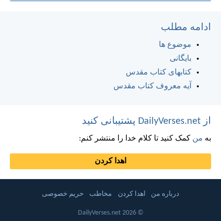
ادامه مطلب
موضوع ها
بایگانی
کتابهای کتاب مقدس
آیه معروف کتاب مقدس
از DailyVerses.net پشتیبانی کنید
به
من
کمک کنید تا کلام خدا را منتشر کنم:
اهدا کردن
درباره من
اهدا کردن
مخاطب
حریم خصوصی
© 2026 DailyVerses.net