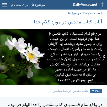
DailyVerses.net
موضوع ها
برای ثبت نام
DailyVerses.net
›
موضوع ها
آیات کتاب مقدس در مورد کلام خدا
»
«
PCB
کتاب مقدس، ترجمۀ معاصر
در واقع تمام قسمتهای كتاب‌مقدس را خدا الهام فرموده