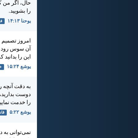
حال، اگر من كه
را بشوييد.
يوحنا ۱۳:‏۱۴
فر
امروز تصميم خو
آن سوس رود فر
اين را بدانيد 
يوشع ۲۴:‏۱۵
خ
به دقت آنچه ر
دوست بداريد، د
را خدمت نماييد
يوشع ۲۲:‏۵
قان
نمی‌توانی به 