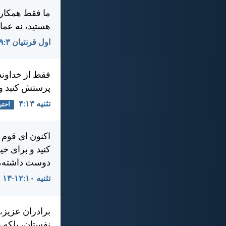
ما فقط همكارا
هستيد، نه عما
اول قرنتیان ۳:‏۹
فقط از خداوند،
پرستش كنيد و 
تثنيه ۱۳:‏۴
احتر
اكنون ای قوم 
كنيد و برای خي
دوست داشته، ب
تثنيه ۱۰:‏۱۲-‏۱۳
برادران عزيز، 
نفستان، بلكه 