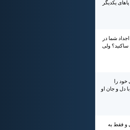
پاهای يكديگر
 اجداد شما در
 ساكنيد؟ ولی
 خود را
ا دل و جان او
 و فقط به