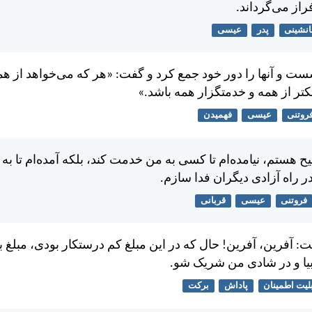
راز می‌گرداند.
نشینی
پدر
عیسی
و آنها را دور خود جمع كرد و گفت: «هر كه می‌خواهد از هم
كتر از همه و خدمتگزار همه باشد.»
روتنی
عیسی
فهمیدن
ح هستم، نيامده‌ام تا كسی به من خدمت كند، بلكه آمده‌ام تا به
در راه آزادی ديگران فدا سازم.
فروتنی
عیسی
قربانی
ت: آفرين، آفرين! حال كه در اين مبلغ كم درستكار بودی، مبلغ ب
يا و در شادی من شريک شو.
لیت اطمینان
پاداش
برکت