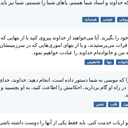
 خداوند و استاد شما هستم، پاهای شما را شستم، شما نيز بايد 
وتنی
عیسی
همسایه
د را بگيريد. آيا می‌خواهيد از خداوند پيروی كنيد يا از بتهايی كه
ات می‌پرستيدند، و يا از بتهای اموری‌هايی كه در سرزمينشان
كه من و خانواده‌ام خداوند را عبادت خواهيم نمود.
انواده
بتها
جانشینی
ا كه موسی به شما دستور داده است، انجام دهيد: خداوند، خدای
ر راه او گام برداريد، احكامش را اطاعت كنيد، به او بچسبيد و ب
.
ون
قلب
نفس
دو ارباب خدمت كنی. بايد فقط يكی از آنها را دوست داشته باشی