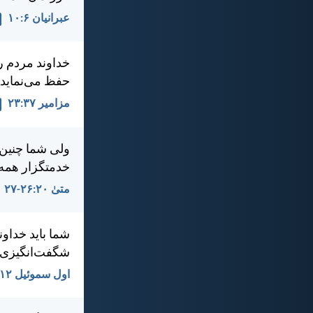
عبرانيان ۶:‏۱۰
خداوند مردم را
حفظ می‌نمايد.
مزامير ۳۷:‏۲۳
ولی شما چنين ن
خدمتگزار همه ب
متی‌ٰ ۲۰:‏۲۶-‏۲۷
شما بايد خداون
شگفت‌انگيزی ك
اول سموئيل ۱۲:‏۲۴