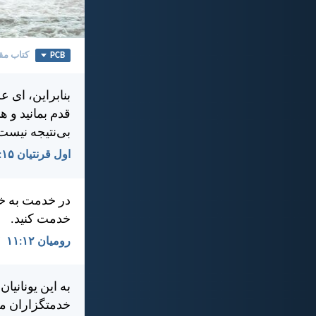
PCB
کتاب مق
بنابراين، ای ع
قدم بمانيد و 
بی‌نتيجه نيست
اول قرنتیان ۱۵:‏۵۸
در خدمت به خد
خدمت كنيد.
رومیان ۱۲:‏۱۱
به اين يونانيا
خدمتگزاران من 