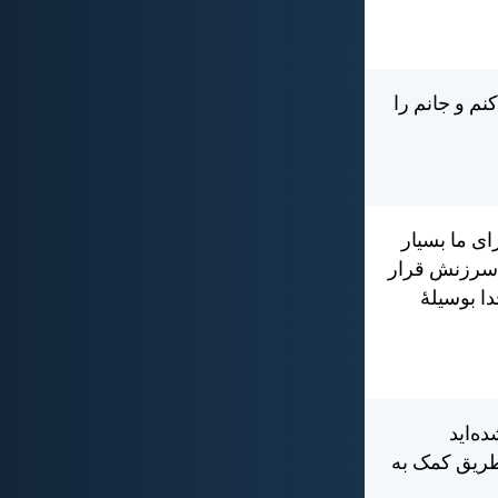
م و جانم را
ای ما بسيار
د سرزنش قرار
ا بوسيلهٔ
ه‌ايد
 طريق كمک به