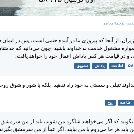
دس، ترجمۀ معاصر
زيزان، از آنجا كه پيروزی ما در آينده حتمی است، پس در ايمان 
همواره مشغول خدمت به خداوند باشيد، چون می‌دانيد كه خدمتتان
، و در قيامت هر کس پاداش اعمال خود را خواهد يافت.
اطاعت
پاداش
تشویق
اوند تنبلی و سستی به خود راه ندهيد، بلكه با شور و شوق روحان
اطاعت
روح
ن بگوييد كه اگر می‌خواهند شاگرد من شوند، بايد از من سرمشق 
بايد هر جا می‌روم با من بيايند. اگر عيناً از من سرمشق بگيرند