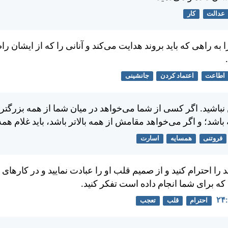
عدالت
کار
 به راهی كه بايد بروند هدايت می‌كند و آنانی را كه از ايشان ر
اطاعت
اعتماد کردن
جانشینی
باشيد. اگر كسی از شما می‌خواهد در ميان شما از همه بزرگتر ب
اشد؛ و اگر می‌خواهد مقامش از همه بالاتر باشد، بايد غلام همه
فروتنی
همسایه
اسارت
د را احترام كنيد و از صميم قلب او را عبادت نماييد و در كارهای
ه برای شما انجام داده است تفكر كنيد.
احترام
قلب
تعجب