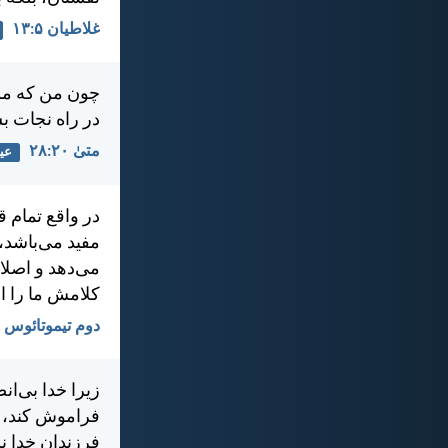
غلاطيان ۵:‏۱۳
چون من كه مسي
در راه نجات ب
متی‌ٰ ۲۰:‏۲۸
عی
در واقع تمام 
مفيد می‌باشد،
می‌دهد و اصلاح
كلامش ما را از
دوم تيموتائوس ۳:‏۱۶-‏۱۷
زيرا خدا بی‌ان
فراموش كند، و 
فرزندان خدا ن