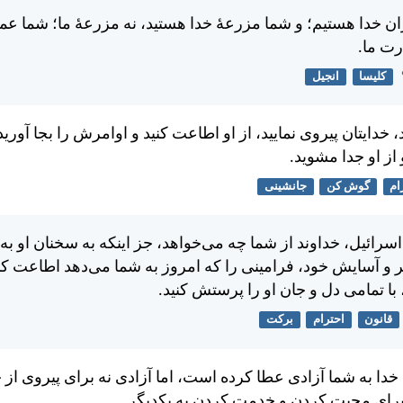
ن خدا هستيم؛ و شما مزرعهٔ خدا هستيد، نه مزرعهٔ ما؛ شما عم
رت ما.
کلیسا
انجیل
 خدايتان پيروی نماييد، از او اطاعت كنيد و اوامرش را بجا آوريد،
از او جدا مشويد.
ام
گوش کن
جانشینی
اسرائيل، خداوند از شما چه می‌خواهد، جز اينكه به سخنان او 
ر و آسايش خود، فرامينی را كه امروز به شما می‌دهد اطاعت كنيد
ا تمامی دل و جان او را پرستش كنيد.
قانون
احترام
برکت
خدا به شما آزادی عطا كرده است، اما آزادی نه برای پيروی از 
برای محبت كردن و خدمت كردن به يكديگر.