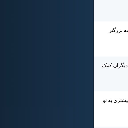
ه بزرگتر
 ديگران كمک
يشتری به تو