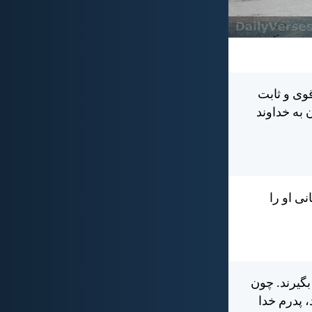
قوی و ثابت
 به خداوند
ی او را
بگيرند. چون
، پدرم خدا