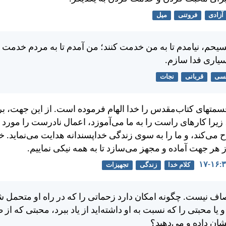
آزادی
فروتنی
میل
حم، نيامدم تا به من خدمت كنند؛ من آمدم تا به مردم خدمت كن
سياری فدا سازم.
سی
قربانی
نجات
قسمتهای كتاب‌مقدس را خدا الهام فرموده است. از اين جهت، بر
 زيرا كارهای راست را به ما می‌آموزد، اعمال نادرست را مور
 می‌كند، و ما را به سوی زندگی خداپسندانه هدايت می‌نمايد. خد
 هر جهت آماده و مجهز می‌سازد تا به همه نيكی نماييم.
کلام خدا
زندگی
تجهیزات
صاف نيست. چگونه امكان دارد زحماتی را كه در راه او متحمل شد
يا محبتی را كه نسبت به او داشته‌ايد از ياد ببرد، محبتی كه از
شان داده و می‌دهيد؟