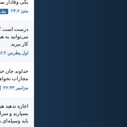
يكی وفادار بما
متی‌ٰ ۶:‏۲۴
پول
درست است كه ش
می‌توانيد به ه
کار ببريد.
اول پطرس ۲:‏۱۶
خداوند جان خد
مجازات نخواه
مزامير ۳۴:‏۲۲
اجازه ندهيد هي
بسپاريد و سراس
بايد وسيله‌ای 