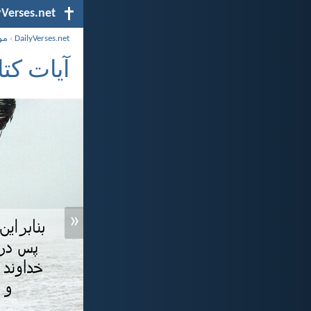
yVerses.net
DailyVerses.net
›
مو
آیات ک
«