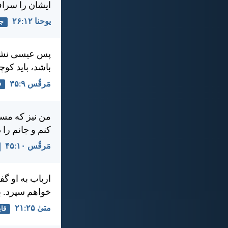
ايشان را سراف
يوحنا ۱۲:‏۲۶
جا
پس عيسی نشست 
باشد، بايد كوچ
مَرقُس ۹:‏۳۵
ف
من نيز كه مسي
كنم و جانم را 
مَرقُس ۱۰:‏۴۵
ارباب به او گف
خواهم سپرد. ب
متی‌ٰ ۲۵:‏۲۱
قاب