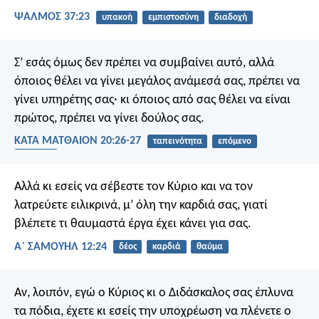
ΨΑΛΜΌΣ 37:23
υπακοή
εμπιστοσύνη
διαδοχή
Σ’ εσάς όμως δεν πρέπει να συμβαίνει αυτό, αλλά
όποιος θέλει να γίνει μεγάλος ανάμεσά σας, πρέπει να
γίνει υπηρέτης σας· κι όποιος από σας θέλει να είναι
πρώτος, πρέπει να γίνει δούλος σας.
ΚΑΤΑ ΜΑΤΘΑΙΟΝ 20:26-27
ταπεινότητα
επόμενο
δουλεία
Αλλά κι εσείς να σέβεστε τον Κύριο και να τον
λατρεύετε ειλικρινά, μ’ όλη την καρδιά σας, γιατί
βλέπετε τι θαυμαστά έργα έχει κάνει για σας.
Α΄ ΣΑΜΟΥΗΛ 12:24
δέος
καρδιά
θαύμα
Αν, λοιπόν, εγώ ο Κύριος κι ο Διδάσκαλος σας έπλυνα
τα πόδια, έχετε κι εσείς την υποχρέωση να πλένετε ο