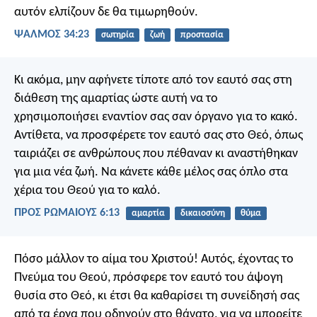
αυτόν ελπίζουν
δε θα τιμωρηθούν.
ΨΑΛΜΌΣ 34:23
σωτηρία
ζωή
προστασία
Κι ακόμα, μην αφήνετε τίποτε από τον εαυτό σας στη
διάθεση της αμαρτίας ώστε αυτή να το
χρησιμοποιήσει εναντίον σας σαν όργανο για το κακό.
Αντίθετα, να προσφέρετε τον εαυτό σας στο Θεό, όπως
ταιριάζει σε ανθρώπους που πέθαναν κι αναστήθηκαν
για μια νέα ζωή. Να κάνετε κάθε μέλος σας όπλο στα
χέρια του Θεού για το καλό.
ΠΡΟΣ ΡΩΜΑΙΟΥΣ 6:13
αμαρτία
δικαιοσύνη
θύμα
Πόσο μάλλον το αίμα του Χριστού! Αυτός, έχοντας το
Πνεύμα του Θεού, πρόσφερε τον εαυτό του άψογη
θυσία στο Θεό, κι έτσι θα καθαρίσει τη συνείδησή σας
από τα έργα που οδηγούν στο θάνατο, για να μπορείτε