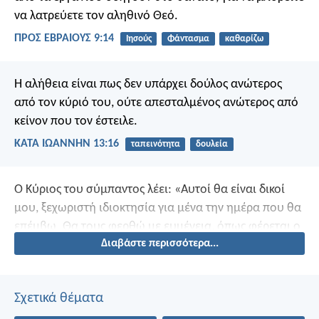
να λατρεύετε τον αληθινό Θεό.
ΠΡΟΣ ΕΒΡΑΙΟΥΣ 9:14
Ιησούς
Φάντασμα
καθαρίζω
Η αλήθεια είναι πως δεν υπάρχει δούλος ανώτερος
από τον κύριό του, ούτε απεσταλμένος ανώτερος από
κείνον που τον έστειλε.
ΚΑΤΑ ΙΩΑΝΝΗΝ 13:16
ταπεινότητα
δουλεία
Ο Κύριος του σύμπαντος λέει: «Αυτοί θα είναι δικοί
μου, ξεχωριστή ιδιοκτησία για μένα την ημέρα που θα
επέμβω. Θα τους φερθώ με ευμένεια, όπως φέρεται ο
Διαβάστε περισσότερα...
πατέρας στον υπάκουο γιο του.»
Σχετικά θέματα