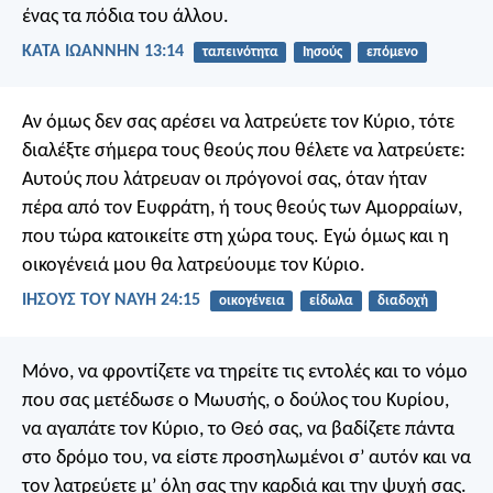
ένας τα πόδια του άλλου.
ΚΑΤΑ ΙΩΑΝΝΗΝ 13:14
ταπεινότητα
Ιησούς
επόμενο
Αν όμως δεν σας αρέσει να λατρεύετε τον Κύριο, τότε
διαλέξτε σήμερα τους θεούς που θέλετε να λατρεύετε:
Αυτούς που λάτρευαν οι πρόγονοί σας, όταν ήταν
πέρα από τον Ευφράτη, ή τους θεούς των Αμορραίων,
που τώρα κατοικείτε στη χώρα τους. Εγώ όμως και η
οικογένειά μου θα λατρεύουμε τον Κύριο.
ΙΗΣΟΥΣ ΤΟΥ ΝΑΥΗ 24:15
οικογένεια
είδωλα
διαδοχή
Μόνο, να φροντίζετε να τηρείτε τις εντολές και το νόμο
που σας μετέδωσε ο Μωυσής, ο δούλος του Κυρίου,
να αγαπάτε τον Κύριο, το Θεό σας, να βαδίζετε πάντα
στο δρόμο του, να είστε προσηλωμένοι σ’ αυτόν και να
τον λατρεύετε μ’ όλη σας την καρδιά και την ψυχή σας.