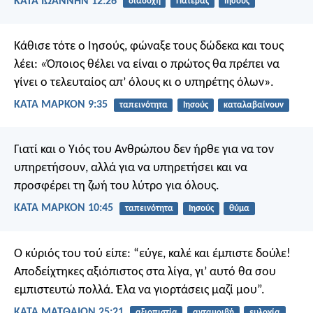
ΚΑΤΑ ΙΩΑΝΝΗΝ 12:26
διαδοχή
Πατέρας
Ιησούς
Κάθισε τότε ο Ιησούς, φώναξε τους δώδεκα και τους
λέει: «Όποιος θέλει να είναι ο πρώτος θα πρέπει να
γίνει ο τελευταίος απ’ όλους κι ο υπηρέτης όλων».
ΚΑΤΑ ΜΑΡΚΟΝ 9:35
ταπεινότητα
Ιησούς
καταλαβαίνουν
Γιατί και ο Υιός του Ανθρώπου δεν ήρθε για να τον
υπηρετήσουν, αλλά για να υπηρετήσει και να
προσφέρει τη ζωή του λύτρο για όλους.
ΚΑΤΑ ΜΑΡΚΟΝ 10:45
ταπεινότητα
Ιησούς
θύμα
Ο κύριός του τού είπε: “εύγε, καλέ και έμπιστε δούλε!
Αποδείχτηκες αξιόπιστος στα λίγα, γι’ αυτό θα σου
εμπιστευτώ πολλά. Έλα να γιορτάσεις μαζί μου”.
ΚΑΤΑ ΜΑΤΘΑΙΟΝ 25:21
αξιοπιστία
ανταμοιβή
ευλογία