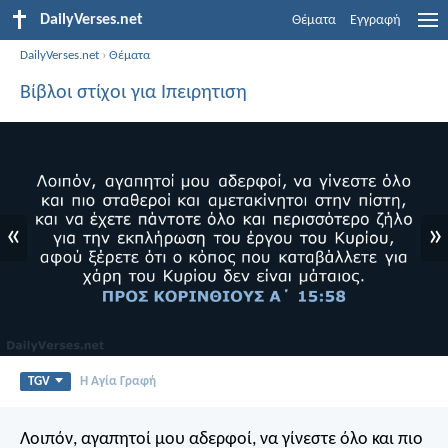
DailyVerses.net
Θέματα
Εγγραφή
DailyVerses.net
›
Θέματα
Βίβλοι στίχοι για Ιπειρητιση
«
»
TGV
Η Αγία Γραφή
Λοιπόν, αγαπητοί μου αδερφοί, να γίνεστε όλο και πιο