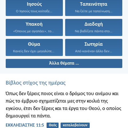
Ιησούς
Ταπεινότητα
Ο Ιησούς τους κοίταξε...
Να ζείτε με ταπείνωση...
Υπακοή
Διαδοχή
«Όποιος με αγαπάει», του...
Να βαδίζετε πάντα στο...
Θύμα
Σωτηρία
Κανείς δεν έχει μεγαλύτερη...
Από κανέναν άλλο δεν...
Άλλα θέματα ...
Βίβλος στίχος της ημέρας
Όπως δεν ξέρεις ποιος είναι ο δρόμος του ανέμου και
πώς το έμβρυο σχηματίζεται μες στην κοιλιά της
εγκύου, έτσι δεν ξέρεις και τα έργα του Θεού, ο οποίος
δημιουργεί τα πάντα.
ΕΚΚΛΗΣΙΑΣΤΗΣ 11:5
Θεός
καταλαβαίνουν