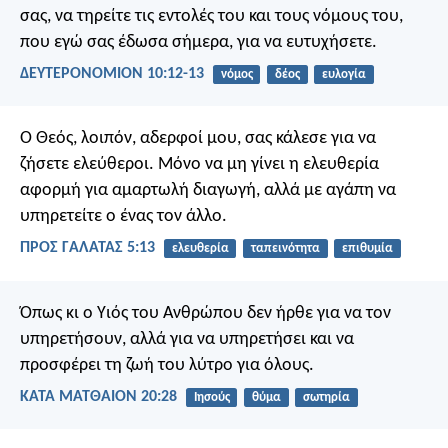
σας, να τηρείτε τις εντολές του και τους νόμους του,
που εγώ σας έδωσα σήμερα, για να ευτυχήσετε.
ΔΕΥΤΕΡΟΝΟΜΙΟΝ 10:12-13
νόμος
δέος
ευλογία
Ο Θεός, λοιπόν, αδερφοί μου, σας κάλεσε για να
ζήσετε ελεύθεροι. Μόνο να μη γίνει η ελευθερία
αφορμή για αμαρτωλή διαγωγή, αλλά με αγάπη να
υπηρετείτε ο ένας τον άλλο.
ΠΡΟΣ ΓΑΛΑΤΑΣ 5:13
ελευθερία
ταπεινότητα
επιθυμία
Όπως κι ο Υιός του Ανθρώπου δεν ήρθε για να τον
υπηρετήσουν, αλλά για να υπηρετήσει και να
προσφέρει τη ζωή του λύτρο για όλους.
ΚΑΤΑ ΜΑΤΘΑΙΟΝ 20:28
Ιησούς
θύμα
σωτηρία