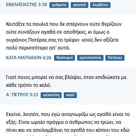
ΕΚΚΛΗΣΙΑΣΤΗΣ 5:18
χρήματα
φαγητό
λαμβάνω
Κοιτάξτε τα πουλιά που δε σπέρνουν ούτε θερίζουν
ούτε συνάζουν αγαθά σε αποθήκες, κι όμως ο
ουράνιος Πατέρας σας τα τρέφει· εσείς δεν αξίζετε
πολύ περισσότερο απ’ αυτά.
ΚΑΤΑ ΜΑΤΘΑΙΟΝ 6:26
θησαυροί
εμπιστοσύνη
Πατέρας
Γιατί ποιος μπορεί να σας βλάψει, όταν επιδιώκετε με
κάθε τρόπο το καλό.
Α΄ ΠΕΤΡΟΥ 3:13
καλοσύνη
κακό
Εκείνο, λοιπόν, που εγώ αναγνωρίζω ως αγαθό είναι το
εξής: Είναι ωραίο πράγμα ο άνθρωπος να τρώει, να
πίνει και να απολαμβάνει τα αγαθά του κόπου του εδώ