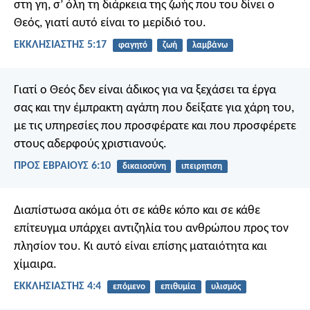
στη γη, σ’ όλη τη διάρκεια της ζωής που του δίνει ο
Θεός, γιατί αυτό είναι το μερίδιό του.
ΕΚΚΛΗΣΙΑΣΤΗΣ 5:17
φαγητό
ζωή
λαμβάνω
Γιατί ο Θεός δεν είναι άδικος για να ξεχάσει τα έργα
σας και την έμπρακτη αγάπη που δείξατε για χάρη του,
με τις υπηρεσίες που προσφέρατε και που προσφέρετε
στους αδερφούς χριστιανούς.
ΠΡΟΣ ΕΒΡΑΙΟΥΣ 6:10
δικαιοσύνη
ιπειρητιση
Διαπίστωσα ακόμα ότι σε κάθε κόπο και σε κάθε
επίτευγμα υπάρχει αντιζηλία του ανθρώπου προς τον
πλησίον του. Κι αυτό είναι επίσης ματαιότητα και
χίμαιρα.
ΕΚΚΛΗΣΙΑΣΤΗΣ 4:4
επόμενο
επιθυμία
υλισμός