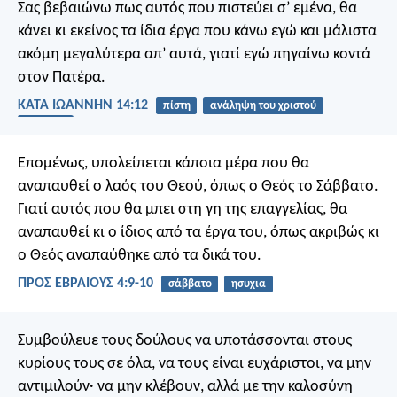
Σας βεβαιώνω πως αυτός που πιστεύει σ’ εμένα, θα
κάνει κι εκείνος τα ίδια έργα που κάνω εγώ και μάλιστα
ακόμη μεγαλύτερα απ’ αυτά, γιατί εγώ πηγαίνω κοντά
στον Πατέρα.
ΚΑΤΑ ΙΩΑΝΝΗΝ 14:12
πίστη
ανάληψη του χριστού
Πατέρας
Επομένως, υπολείπεται κάποια μέρα που θα
αναπαυθεί ο λαός του Θεού, όπως ο Θεός το Σάββατο.
Γιατί αυτός που θα μπει στη γη της επαγγελίας, θα
αναπαυθεί κι ο ίδιος από τα έργα του, όπως ακριβώς κι
ο Θεός αναπαύθηκε από τα δικά του.
ΠΡΟΣ ΕΒΡΑΙΟΥΣ 4:9-10
σάββατο
ησυχια
Συμβούλευε τους δούλους να υποτάσσονται στους
κυρίους τους σε όλα, να τους είναι ευχάριστοι, να μην
αντιμιλούν· να μην κλέβουν, αλλά με την καλοσύνη