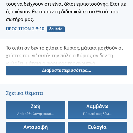
τους να δείχνουν ότι είναι άξιοι εμπιστοσύνης. Έτσι με
ό,τι κάνουν θα τιμούν τη διδασκαλία του Θεού, του
σωτήρα μας.
ΠΡΟΣ ΤΙΤΟΝ 2:9-10
δουλεία
Το σπίτι αν δεν το χτίσει ο Κύριος,
μάταια μοχθούν οι
χτίστες του γι’ αυτό·
την πόλη ο Κύριος αν δεν τη
φυλάξει,
μάταια ο φρουρός της αγρυπνά.
Διαβάστε περισσότερα...
Σχετικά θέματα
Ζωή
Λαμβάνω
Από κάθε λογής κακό...
Γι’ αυτό σας λέω...
Ανταμοιβή
Ευλογία