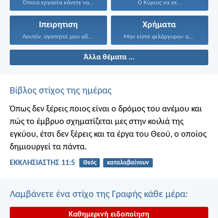
Όποια εργασία κάνετε να...
Ο Κύριος να σε...
Ιπειρητιση
Χρήματα
Λοιπόν, αγαπητοί μου αδερφοί...
Μην είστε φιλάργυροι· αρκεστείτε...
Άλλα θέματα ...
Βίβλος στίχος της ημέρας
Όπως δεν ξέρεις ποιος είναι ο δρόμος του ανέμου και
πώς το έμβρυο σχηματίζεται μες στην κοιλιά της
εγκύου, έτσι δεν ξέρεις και τα έργα του Θεού, ο οποίος
δημιουργεί τα πάντα.
ΕΚΚΛΗΣΙΑΣΤΗΣ 11:5
Θεός
καταλαβαίνουν
Λαμβάνετε ένα στίχο της Γραφής κάθε μέρα:
Καθημερινή ειδοποίηση