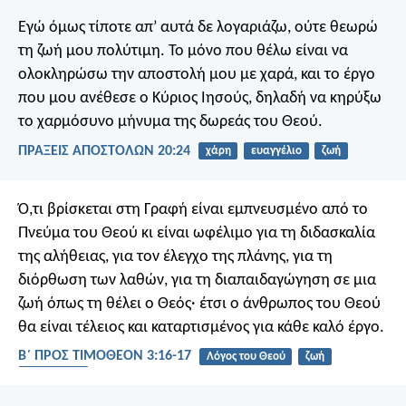
Εγώ όμως τίποτε απ’ αυτά δε λογαριάζω, ούτε θεωρώ
τη ζωή μου πολύτιμη. Το μόνο που θέλω είναι να
ολοκληρώσω την αποστολή μου με χαρά, και το έργο
που μου ανέθεσε ο Κύριος Ιησούς, δηλαδή να κηρύξω
το χαρμόσυνο μήνυμα της δωρεάς του Θεού.
ΠΡΑΞΕΙΣ ΑΠΟΣΤΟΛΩΝ 20:24
χάρη
ευαγγέλιο
ζωή
Ό,τι βρίσκεται στη Γραφή είναι εμπνευσμένο από το
Πνεύμα του Θεού κι είναι ωφέλιμο για τη διδασκαλία
της αλήθειας, για τον έλεγχο της πλάνης, για τη
διόρθωση των λαθών, για τη διαπαιδαγώγηση σε μια
ζωή όπως τη θέλει ο Θεός· έτσι ο άνθρωπος του Θεού
θα είναι τέλειος και καταρτισμένος για κάθε καλό έργο.
Β΄ ΠΡΟΣ ΤΙΜΟΘΕΟΝ 3:16-17
Λόγος του Θεού
ζωή
εξοπλισμός