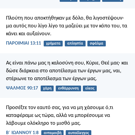
Πλούτη που αποκτήθηκαν με δόλο, θα λιγοστέψουν·
μα αυτός που λίγο λίγο τα μαζεύει με τον κόπο του, τα
κάνει και αυξαίνουν.
ΠΑΡΟΙΜΙΑΙ 13:11
χρήματα
απληστία
σφάλμα
Ας είναι πάνω μας η καλοσύνη σου,
Κύριε, Θεέ μας·
και
δώσε διάρκεια στο αποτέλεσμα των έργων μας,
ναι,
στέριωνε το αποτέλεσμα των έργων μας.
ΨΑΛΜΌΣ 90:17
χάρη
ενθάρρυνση
ελεος
Προσέξτε τον εαυτό σας, για να μη χάσουμε ό,τι
καταφέραμε ως τώρα, αλλά να μπορέσουμε να
λάβουμε ολόκληρο το μισθό μας.
Β΄ ΙΩΑΝΝΟΥ 1:8
ανταμοιβή
αυτοέλεγχος