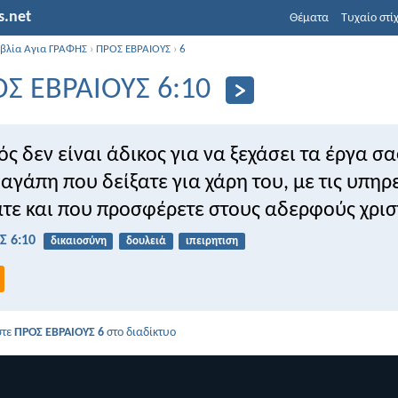
s.net
Θέματα
Τυχαίο στί
ιβλία Αγια ΓΡΑΦΗΣ
›
ΠΡΟΣ ΕΒΡΑΙΟΥΣ
›
6
Σ ΕΒΡΑΙΟΥΣ 6:10
ός δεν είναι άδικος για να ξεχάσει τα έργα σα
αγάπη που δείξατε για χάρη του, με τις υπηρ
ε και που προσφέρετε στους αδερφούς χρισ
Σ 6:10
δικαιοσύνη
δουλειά
ιπειρητιση
στε
ΠΡΟΣ ΕΒΡΑΙΟΥΣ 6
στο διαδίκτυο