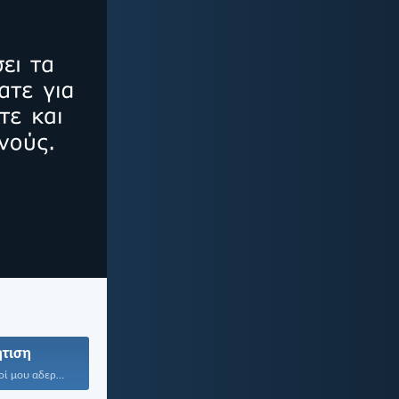
ητιση
Λοιπόν, αγαπητοί μου αδερφοί...