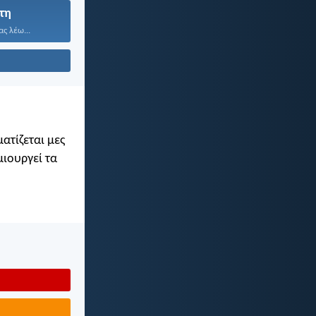
τη
ας λέω...
ατίζεται μες
μιουργεί τα