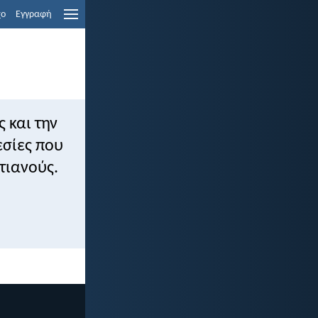
χο
Εγγραφή
ς και την
εσίες που
τιανούς.