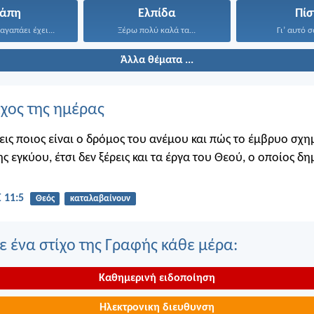
γάπη
Ελπίδα
Πίσ
αγαπάει έχει...
Ξέρω πολύ καλά τα...
Γι’ αυτό σ
Άλλα θέματα ...
ίχος της ημέρας
εις ποιος είναι ο δρόμος του ανέμου και πώς το έμβρυο σχημ
ης εγκύου, έτσι δεν ξέρεις και τα έργα του Θεού, ο οποίος δη
 11:5
Θεός
καταλαβαίνουν
 ένα στίχο της Γραφής κάθε μέρα:
Καθημερινή ειδοποίηση
Ηλεκτρονικη διευθυνση