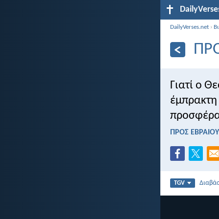
DailyVerse
DailyVerses.net
›
Β
ΠΡΟ
Γιατί ο Θε
έμπρακτη 
προσφέρατ
ΠΡΟΣ ΕΒΡΑΙΟΥ
Διαβά
TGV