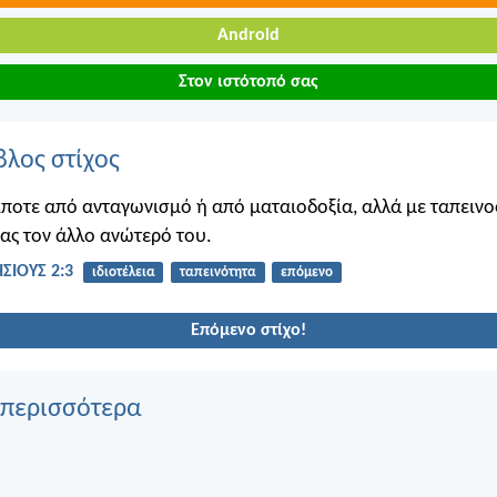
Android
Στον ιστότοπό σας
βλος στίχος
ίποτε από ανταγωνισμό ή από ματαιοδοξία, αλλά με ταπειν
ας τον άλλο ανώτερό του.
ΣΙΟΥΣ 2:3
ιδιοτέλεια
ταπεινότητα
επόμενο
Επόμενο στίχο!
 περισσότερα