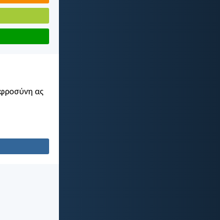
οφροσύνη ας