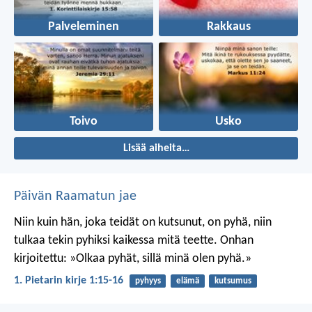
Palveleminen
Rakkaus
Toivo
Usko
Lisää aiheita…
Päivän Raamatun jae
Niin kuin hän, joka teidät on kutsunut, on pyhä, niin
tulkaa tekin pyhiksi kaikessa mitä teette. Onhan
kirjoitettu: »Olkaa pyhät, sillä minä olen pyhä.»
1. Pietarin kirje 1:15-16
pyhyys
elämä
kutsumus