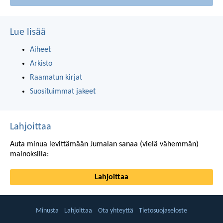
Lue lisää
Aiheet
Arkisto
Raamatun kirjat
Suosituimmat jakeet
Lahjoittaa
Auta minua levittämään Jumalan sanaa (vielä vähemmän)
mainoksilla:
Lahjoittaa
Minusta
Lahjoittaa
Ota yhteyttä
Tietosuojaseloste