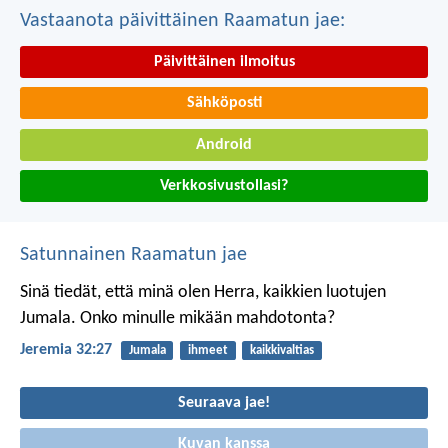
Vastaanota päivittäinen Raamatun jae:
Päivittäinen ilmoitus
Sähköposti
Android
Verkkosivustollasi?
Satunnainen Raamatun jae
Sinä tiedät, että minä olen Herra, kaikkien luotujen
Jumala. Onko minulle mikään mahdotonta?
Jeremia 32:27
Jumala
ihmeet
kaikkivaltias
Seuraava jae!
Kuvan kanssa