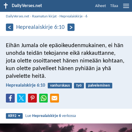
DailyVerses.net
Aiheet
Tilaa
DailyVerses.net
›
Raamatun kirjat
›
Heprealaiskirje
›
6
Heprealaiskirje 6:10
Eihän Jumala ole epäoikeudenmukainen, ei hän
unohda teidän tekojanne eikä rakkauttanne,
jota olette osoittaneet hänen nimeään kohtaan,
kun olette palvelleet hänen pyhiään ja yhä
palvelette heitä.
Heprealaiskirje 6:10
vanhurskaus
työ
palveleminen
Lue
Heprealaiskirje 6
verkossa
KR92