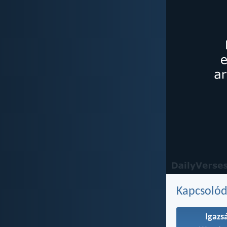
Kapcsoló
Igazs