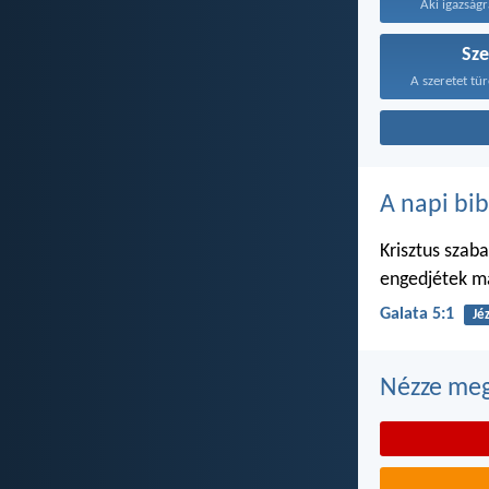
Aki igazságr
Sze
A szeretet tür
A napi bib
Krisztus szab
engedjétek ma
Galata 5:1
Jé
Nézze meg 