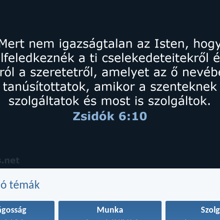
dó témák
ágosság
Munka
Szolg