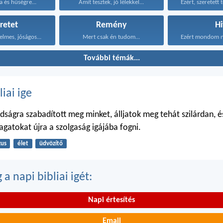
a és hűségre...
Amit tesztek, jó lélekkel...
retet
Remény
Hi
elmes, jóságos...
Mert csak én tudom...
További témák...
liai ige
adságra szabadított meg minket, álljatok meg tehát szilárdan, é
gatokat újra a szolgaság igájába fogni.
zus
élet
üdvözítő
a napi bibliai igét:
Napi értesítés
Email