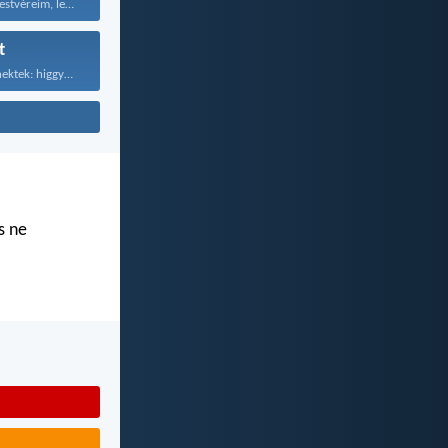
Ezért, szeretett testvéreim, legyetek...
t
Ezért mondom nektek: higgyétek...
s ne