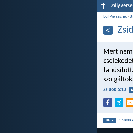
DailyVerse
DailyVerses.net
›
Bi
Zsi
Mert nem i
cselekedet
tanúsított
szolgáltok
Zsidók 6:10
i
Olvassa 
UF