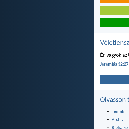
Véletlensz
Én vagyok az 
Jeremiás 32:27
Olvasson 
Témák
Archív
Biblia kö