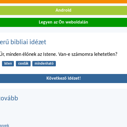
Android
Legyen az Ön weboldalán
erű bibliai idézet
Úr, minden élőnek az Istene. Van-e számomra lehetetlen?
Isten
csodák
mindenható
Következő idézet!
tovább
nyvek