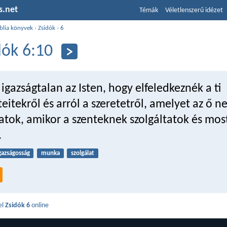
s.net
Témák
Véletlenszerű idézet
blia könyvek
›
Zsidók
›
6
dók 6:10
gazságtalan az Isten, hogy elfeledkeznék a ti
eitekről és arról a szeretetről, amelyet az ő 
atok, amikor a szenteknek szolgáltatok és most
.
gazságosság
munka
szolgálat
el
Zsidók 6
online