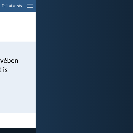
Feliratkozás
nevében
 is