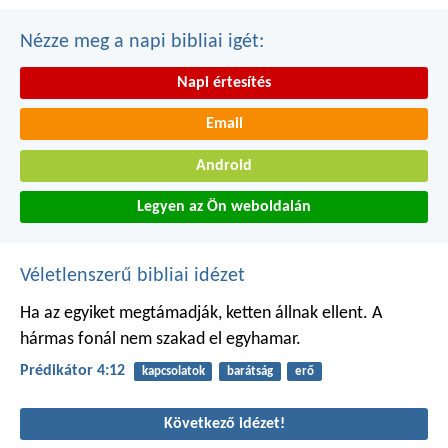
Nézze meg a napi bibliai igét:
Napi értesítés
Email
Android
Legyen az Ön weboldalán
Véletlenszerű bibliai idézet
Ha az egyiket megtámadják, ketten állnak ellent. A
hármas fonál nem szakad el egyhamar.
Prédikátor 4:12
kapcsolatok
barátság
erő
Következő idézet!