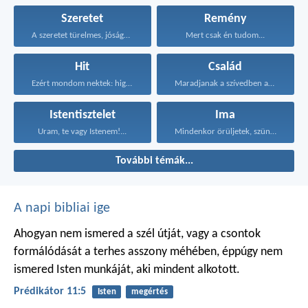
Szeretet
Remény
A szeretet türelmes, jóságos...
Mert csak én tudom...
Hit
Család
Ezért mondom nektek: higgyétek...
Maradjanak a szívedben azok...
Istentisztelet
Ima
Uram, te vagy Istenem!...
Mindenkor örüljetek, szüntelenül imádkozzatok...
További témák...
A napi bibliai ige
Ahogyan nem ismered a szél útját,
vagy a csontok
formálódását
a terhes asszony méhében,
éppúgy nem
ismered Isten munkáját,
aki mindent alkotott.
Prédikátor 11:5
Isten
megértés