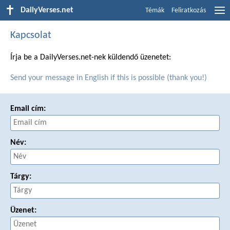
DailyVerses.net
Témák
Feliratkozás
Kapcsolat
Írja be a DailyVerses.net-nek küldendő üzenetet:
Send your message in English if this is possible (thank you!)
Email cím:
Név:
Tárgy:
Üzenet: