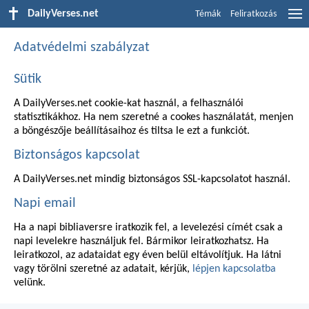
DailyVerses.net
Témák
Feliratkozás
Adatvédelmi szabályzat
Sütik
A DailyVerses.net cookie-kat használ, a felhasználói
statisztikákhoz. Ha nem szeretné a cookes használatát, menjen
a böngészője beállításaihoz és tiltsa le ezt a funkciót.
Biztonságos kapcsolat
A DailyVerses.net mindig biztonságos SSL-kapcsolatot használ.
Napi email
Ha a napi bibliaversre iratkozik fel, a levelezési címét csak a
napi levelekre használjuk fel. Bármikor leiratkozhatsz. Ha
leiratkozol, az adataidat egy éven belül eltávolítjuk. Ha látni
vagy törölni szeretné az adatait, kérjük,
lépjen kapcsolatba
velünk.