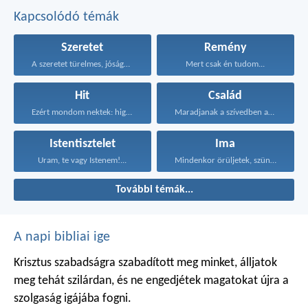
Kapcsolódó témák
Szeretet
Remény
A szeretet türelmes, jóságos...
Mert csak én tudom...
Hit
Család
Ezért mondom nektek: higgyétek...
Maradjanak a szívedben azok...
Istentisztelet
Ima
Uram, te vagy Istenem!...
Mindenkor örüljetek, szüntelenül imádkozzatok...
További témák...
A napi bibliai ige
Krisztus szabadságra szabadított meg minket, álljatok
meg tehát szilárdan, és ne engedjétek magatokat újra a
szolgaság igájába fogni.