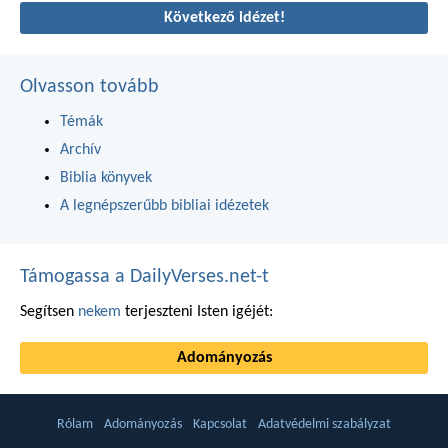
Következő idézet!
Olvasson tovább
Témák
Archív
Biblia könyvek
A legnépszerűbb bibliai idézetek
Támogassa a DailyVerses.net-t
Segítsen
nekem
terjeszteni Isten igéjét:
Adományozás
Rólam
Adományozás
Kapcsolat
Adatvédelmi szabályzat