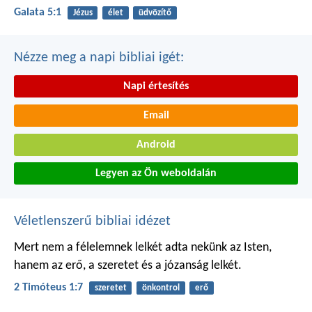
Galata 5:1
Jézus
élet
üdvözítő
Nézze meg a napi bibliai igét:
Napi értesítés
Email
Android
Legyen az Ön weboldalán
Véletlenszerű bibliai idézet
Mert nem a félelemnek lelkét adta nekünk az Isten,
hanem az erő, a szeretet és a józanság lelkét.
2 Timóteus 1:7
szeretet
önkontrol
erő