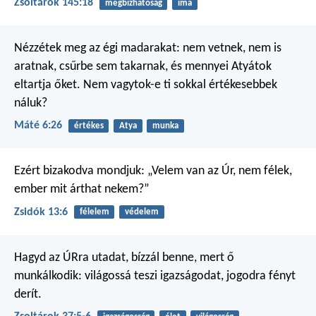
Zsoltárok 145:18
megbízhatóság
ima
Nézzétek meg az égi madarakat: nem vetnek, nem is
aratnak, csűrbe sem takarnak, és mennyei Atyátok
eltartja őket. Nem vagytok-e ti sokkal értékesebbek
náluk?
Máté 6:26
értékes
Atya
munka
Ezért bizakodva mondjuk: „Velem van az Úr, nem félek,
ember mit árthat nekem?”
Zsidók 13:6
félelem
védelem
Hagyd az ÚRra utadat,
bízzál benne, mert ő
munkálkodik:
világossá teszi igazságodat,
jogodra fényt
derít.