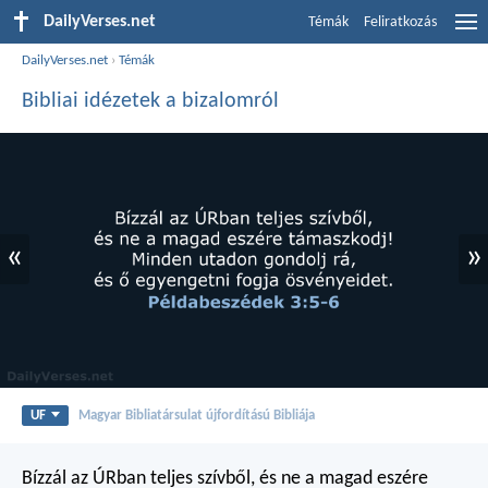
DailyVerses.net
Témák
Feliratkozás
DailyVerses.net
›
Témák
Bibliai idézetek a bizalomról
«
»
UF
Magyar Bibliatársulat újfordítású Bibliája
Bízzál az ÚRban teljes szívből,
és ne a magad eszére