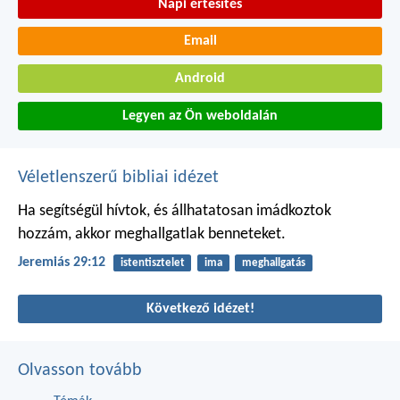
Napi értesítés
Email
Android
Legyen az Ön weboldalán
Véletlenszerű bibliai idézet
Ha segítségül hívtok, és állhatatosan imádkoztok
hozzám, akkor meghallgatlak benneteket.
Jeremiás 29:12
istentisztelet
ima
meghallgatás
Következő idézet!
Olvasson tovább