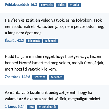
Példabeszédek 16:3
tervezés
áldás
munka
Ha vízen kelsz át, én veled vagyok,
és ha folyókon, azok
nem sodornak el.
Ha tűzben jársz, nem perzselődsz meg,
a láng nem éget meg.
Ézsaiás 43:2
bátorítás
ígéretek
Hadd halljam minden reggel,
hogy hűséges vagy,
hiszen
benned bízom!
Ismertesd meg velem,
melyik úton járjak,
mert hozzád vágyódik lelkem.
Zsoltárok 143:8
szeretet
tervezés
Az iránta való bizalmunk pedig azt jelenti, hogy ha
valamit az ő akarata szerint kérünk, meghallgat minket.
1 János 5:14
ima
meghallgatás