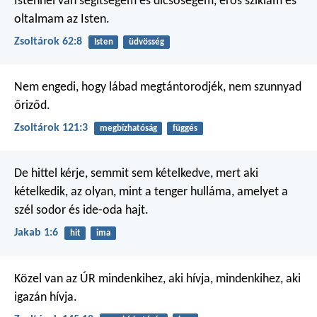
Istennél van segítségem és dicsőségem,
erős sziklám és
oltalmam az Isten.
Zsoltárok 62:8
Isten
üdvösség
Nem engedi, hogy lábad megtántorodjék,
nem szunnyad
őriződ.
Zsoltárok 121:3
megbízhatóság
függés
De hittel kérje, semmit sem kételkedve, mert aki
kételkedik, az olyan, mint a tenger hulláma, amelyet a
szél sodor és ide-oda hajt.
Jakab 1:6
hit
ima
Közel van az ÚR
mindenkihez, aki hívja,
mindenkihez, aki
igazán hívja.