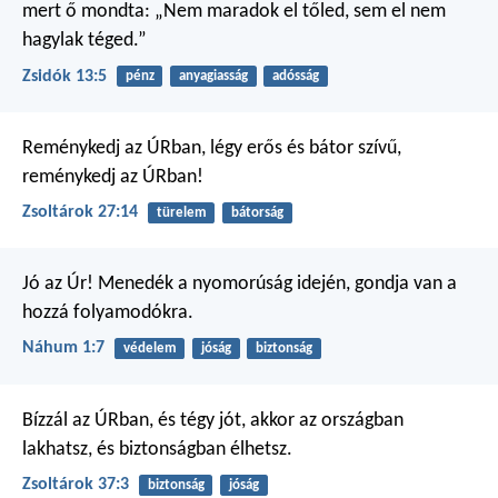
mert ő mondta: „Nem maradok el tőled, sem el nem
hagylak téged.”
Zsidók 13:5
pénz
anyagiasság
adósság
Reménykedj az ÚRban,
légy erős és bátor szívű,
reménykedj az ÚRban!
Zsoltárok 27:14
türelem
bátorság
Jó az Úr!
Menedék a nyomorúság idején,
gondja van a
hozzá folyamodókra.
Náhum 1:7
védelem
jóság
biztonság
Bízzál az ÚRban, és tégy jót,
akkor az országban
lakhatsz,
és biztonságban élhetsz.
Zsoltárok 37:3
biztonság
jóság