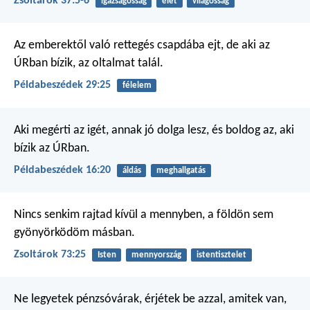
Zsoltárok 37:5-6
igazságosság
élet
világosság
Az emberektől való rettegés
csapdába ejt,
de aki az
ÚRban bízik,
az oltalmat talál.
Példabeszédek 29:25
félelem
Aki megérti az igét, annak jó dolga lesz,
és boldog az, aki
bízik az ÚRban.
Példabeszédek 16:20
áldás
meghallgatás
Nincs senkim rajtad kívül a mennyben,
a földön sem
gyönyörködöm másban.
Zsoltárok 73:25
Isten
mennyország
istentisztelet
Ne legyetek pénzsóvárak, érjétek be azzal, amitek van,