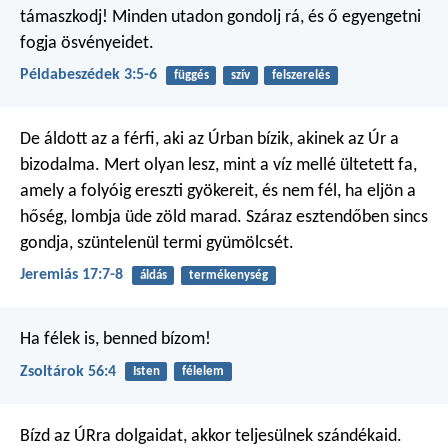
támaszkodj!
Minden utadon gondolj rá,
és ő egyengetni
fogja ösvényeidet.
Példabeszédek 3:5-6
függés
szív
felszerelés
De áldott az a férfi,
aki az Úrban bízik,
akinek az Úr a
bizodalma.
Mert olyan lesz,
mint a víz mellé ültetett fa,
amely a folyóig ereszti gyökereit,
és nem fél, ha eljön a
hőség,
lombja üde zöld marad.
Száraz esztendőben sincs
gondja,
szüntelenül termi gyümölcsét.
Jeremiás 17:7-8
áldás
termékenység
Ha félek is, benned bízom!
Zsoltárok 56:4
Isten
félelem
Bízd az ÚRra dolgaidat,
akkor teljesülnek szándékaid.