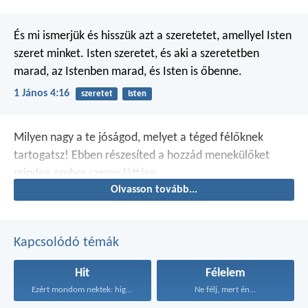
És mi ismerjük és hisszük azt a szeretetet, amellyel Isten
szeret minket. Isten szeretet, és aki a szeretetben
marad, az Istenben marad, és Isten is őbenne.
1 János 4:16
szeretet
Isten
Milyen nagy a te jóságod,
melyet a téged félőknek
tartogatsz!
Ebben részesíted a hozzád menekülőket
minden ember szeme láttára.
Olvasson tovább...
Kapcsolódó témák
Hit
Félelem
Ezért mondom nektek: higgyétek...
Ne félj, mert én...