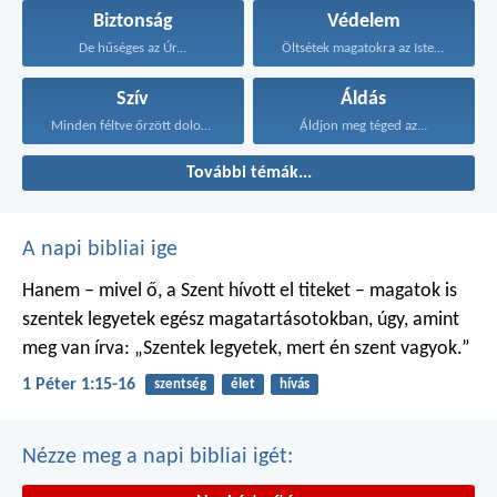
Biztonság
Védelem
De hűséges az Úr...
Öltsétek magatokra az Isten...
Szív
Áldás
Minden féltve őrzött dolognál...
Áldjon meg téged az...
További témák...
A napi bibliai ige
Hanem – mivel ő, a Szent hívott el titeket – magatok is
szentek legyetek egész magatartásotokban, úgy, amint
meg van írva: „Szentek legyetek, mert én szent vagyok.”
1 Péter 1:15-16
szentség
élet
hívás
Nézze meg a napi bibliai igét: