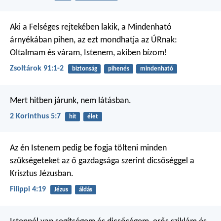
Aki a Felséges rejtekében lakik,
a Mindenható
árnyékában pihen,
az ezt mondhatja az ÚRnak:
Oltalmam és váram,
Istenem, akiben bízom!
Zsoltárok 91:1-2
biztonság
pihenés
mindenható
Mert hitben járunk, nem látásban.
2 Korinthus 5:7
hit
élet
Az én Istenem pedig be fogja tölteni minden
szükségeteket az ő gazdagsága szerint dicsőséggel a
Krisztus Jézusban.
Filippi 4:19
Jézus
áldás