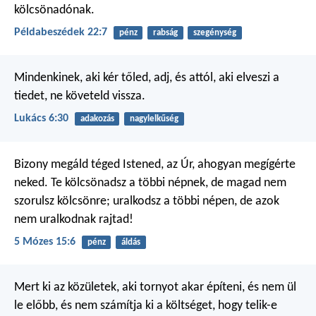
kölcsönadónak.
Példabeszédek 22:7
pénz
rabság
szegénység
Mindenkinek, aki kér tőled, adj, és attól, aki elveszi a
tiedet, ne követeld vissza.
Lukács 6:30
adakozás
nagylelkűség
Bizony megáld téged Istened, az Úr, ahogyan megígérte
neked. Te kölcsönadsz a többi népnek, de magad nem
szorulsz kölcsönre; uralkodsz a többi népen, de azok
nem uralkodnak rajtad!
5 Mózes 15:6
pénz
áldás
Mert ki az közületek, aki tornyot akar építeni, és nem ül
le előbb, és nem számítja ki a költséget, hogy telik-e