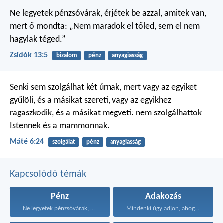
Ne legyetek pénzsóvárak, érjétek be azzal, amitek van,
mert ő mondta: „Nem maradok el tőled, sem el nem
hagylak téged.”
Zsidók 13:5
bizalom
pénz
anyagiasság
Senki sem szolgálhat két úrnak, mert vagy az egyiket
gyűlöli, és a másikat szereti, vagy az egyikhez
ragaszkodik, és a másikat megveti: nem szolgálhattok
Istennek és a mammonnak.
Máté 6:24
szolgálat
pénz
anyagiasság
Kapcsolódó témák
Pénz
Adakozás
Ne legyetek pénzsóvárak, érjétek...
Mindenki úgy adjon, ahogyan...