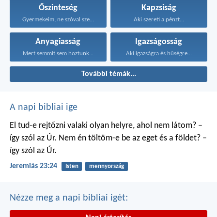
Őszinteség
Kapzsiság
Gyermekeim, ne szóval szeressünk...
Aki szereti a pénzt...
Anyagiasság
Igazságosság
Mert semmit sem hoztunk...
Aki igazságra és hűségre...
További témák...
A napi bibliai ige
El tud-e rejtőzni valaki
olyan helyre, ahol nem látom?
–
így szól az Úr.
Nem én töltöm-e be
az eget és a földet?
–
így szól az Úr.
Jeremiás 23:24
Isten
mennyország
Nézze meg a napi bibliai igét: