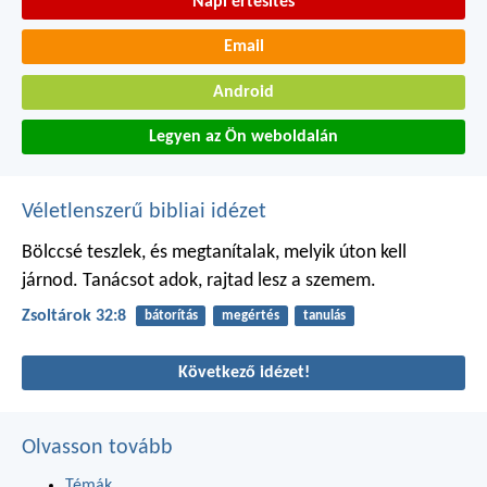
Napi értesítés
Email
Android
Legyen az Ön weboldalán
Véletlenszerű bibliai idézet
Bölccsé teszlek, és megtanítalak,
melyik úton kell
járnod.
Tanácsot adok, rajtad lesz a szemem.
Zsoltárok 32:8
bátorítás
megértés
tanulás
Következő idézet!
Olvasson tovább
Témák