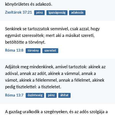
könyörületes és adakozó.
Zsoltárok 37:21
pénz
igazságosság
adakozás
Senkinek se tartozzatok semmivel, csak azzal, hogy
egymást szeressétek; mert aki a másikat szereti,
betöltötte a törvényt.
Róma 13:8
törvény
szeretet
Adjátok meg mindenkinek, amivel tartoztok: akinek az
adóval, annak az adót, akinek a vámmal, annak a
vámot, akinek a félelemmel, annak a félelmet, akinek
pedig tisztelettel: a tiszteletet.
Róma 13:7
őszinteség
pénz
áhítat
A gazdag uralkodik a szegényeken,
és az adós szolgája a