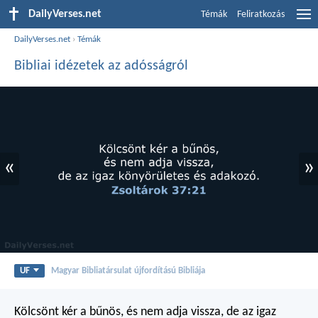
DailyVerses.net
Témák
Feliratkozás
DailyVerses.net
›
Témák
Bibliai idézetek az adósságról
«
»
UF
Magyar Bibliatársulat újfordítású Bibliája
Kölcsönt kér a bűnös,
és nem adja vissza,
de az igaz