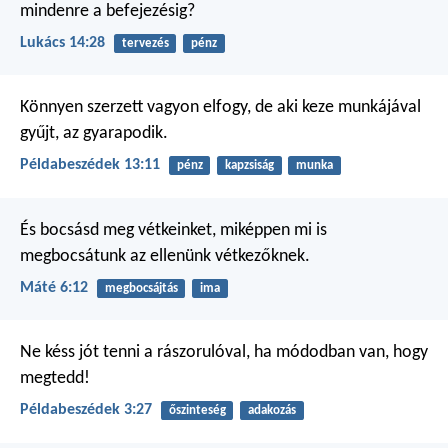
mindenre a befejezésig?
Lukács 14:28
tervezés
pénz
Könnyen szerzett vagyon elfogy,
de aki keze munkájával
gyűjt, az gyarapodik.
Példabeszédek 13:11
pénz
kapzsiság
munka
És bocsásd meg vétkeinket, miképpen mi is
megbocsátunk az ellenünk vétkezőknek.
Máté 6:12
megbocsájtás
ima
Ne késs jót tenni a rászorulóval,
ha módodban van, hogy
megtedd!
Példabeszédek 3:27
őszinteség
adakozás