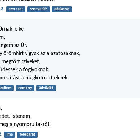
:3
szeretet
szenvedés
adakozás
rnak lelke
am,
engem az Úr.
gy örömhírt vigyek az alázatosaknak,
megtört szíveket,
irdessek a foglyoknak,
bocsátást a megkötözötteknek.
Szellem
remény
üdvözítő
,
edet, Istenem!
 meg a nyomorultakról!
2
ima
felebarát