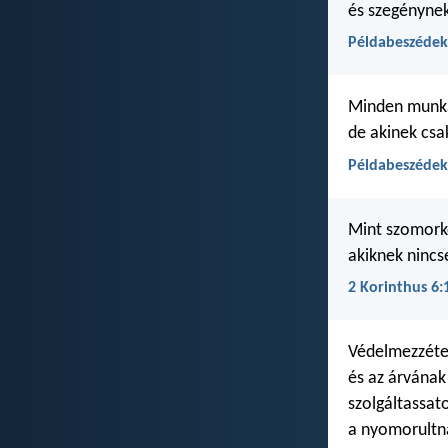
és szegénynek
Példabeszédek
Minden munk
de akinek csak
Példabeszédek
Mint szomorko
akiknek nincs
2 Korinthus 6:
Védelmezzéte
és az árvának 
szolgáltassat
a nyomorultn