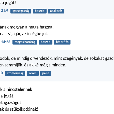
 a jogát!
 31:9
igazságosság
beszéd
adakozás
ának megvan a maga haszna,
 a szája jár, az ínségbe jut.
 14:23
megbízhatóság
beszéd
bátorítás
dók, de mindig örvendezők, mint szegények, de sokakat gazd
en semmijük, és akiké mégis minden.
10
szomorúság
öröm
pénz
k a nincstelennek
a jogát,
ok igazságot
ak és szűkölködőnek!