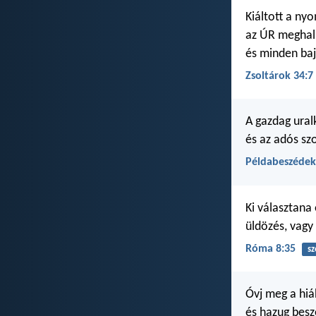
Kiáltott a ny
az ÚR meghall
és minden baj
Zsoltárok 34:7
A gazdag ural
és az adós sz
Példabeszédek
Ki választana
üldözés, vagy
Róma 8:35
sz
Óvj meg a hi
és hazug besz