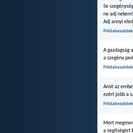
Se szegénység
ne adj nekem
Adj annyi ele
Példabeszédek
A gazdagság a
a szegény ped
Példabeszédek
Amit az ember
ezért jobb a 
Példabeszédek
Mert megmen
a segítségért