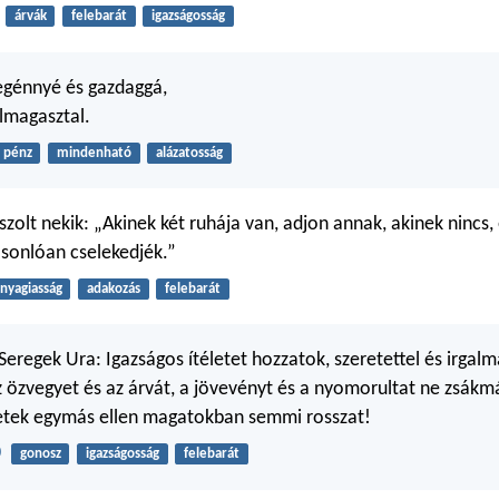
árvák
felebarát
igazságosság
egénnyé és gazdaggá,
lmagasztal.
pénz
mindenható
alázatosság
szolt nekik: „Akinek két ruhája van, adjon annak, akinek nincs,
asonlóan cselekedjék.”
nyagiasság
adakozás
felebarát
Seregek Ura: Igazságos ítéletet hozzatok, szeretettel és irgal
 özvegyet és az árvát, a jövevényt és a nyomorultat ne zsákmá
zetek egymás ellen magatokban semmi rosszat!
0
gonosz
igazságosság
felebarát