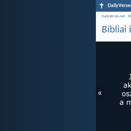
DailyVerse
DailyVerses.net
›
T
Bibliai
«