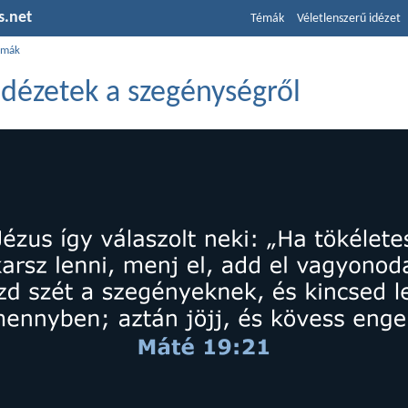
s.net
Témák
Véletlenszerű idézet
émák
 idézetek a szegénységről