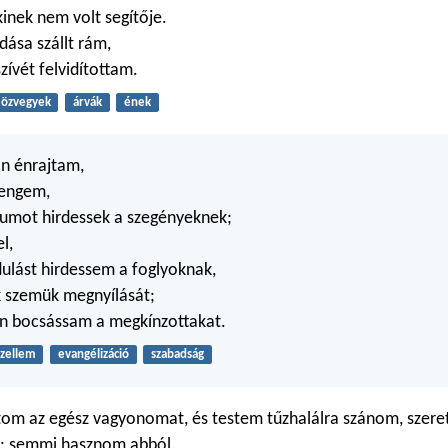
kinek nem volt segítője.
dása szállt rám,
zívét felvidítottam.
özvegyek
árvák
ének
an énrajtam,
 engem,
iumot hirdessek a szegényeknek;
l,
ulást hirdessem a foglyoknak,
k szemük megnyílását;
n bocsássam a megkínzottakat.
zellem
evangélizáció
szabadság
tom az egész vagyonomat, és testem tűzhalálra szánom, szere
: semmi hasznom abból.