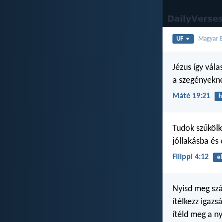
UF
Magyar Bi
Jézus így vála
a szegényekne
Máté 19:21
h
Tudok szűkölk
jóllakásba és
Filippi 4:12
e
Nyisd meg szá
ítélkezz igazs
ítéld meg a 