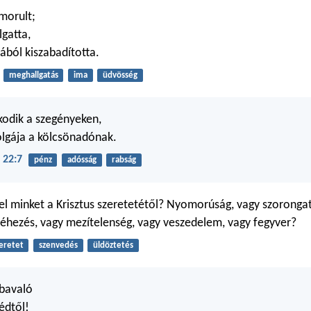
omorult;
gatta,
ából kiszabadította.
meghallgatás
ima
üdvösség
kodik a szegényeken,
olgája a kölcsönadónak.
 22:7
pénz
adósság
rabság
 el minket a Krisztus szeretetétől? Nyomorúság, vagy szorongat
 éhezés, vagy mezítelenség, vagy veszedelem, vagy fegyver?
eretet
szenvedés
üldöztetés
ábavaló
édtől!