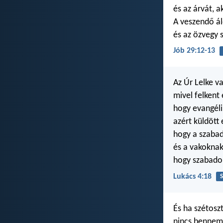
és az árvát, a
A veszendő ál
és az özvegy s
Jób 29:12-13
Az Úr Lelke v
mivel felkent
hogy evangél
azért küldött e
hogy a szabad
és a vakokna
hogy szabado
Lukács 4:18
S
És ha szétosz
nincs bennem