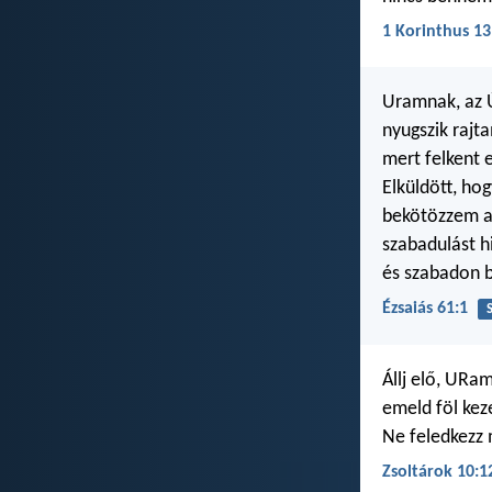
1 Korinthus 13
Uramnak, az Ú
nyugszik rajt
mert felkent 
Elküldött, ho
bekötözzem a 
szabadulást h
és szabadon 
Ézsaiás 61:1
Állj elő, URam
emeld föl kez
Ne feledkezz
Zsoltárok 10:1