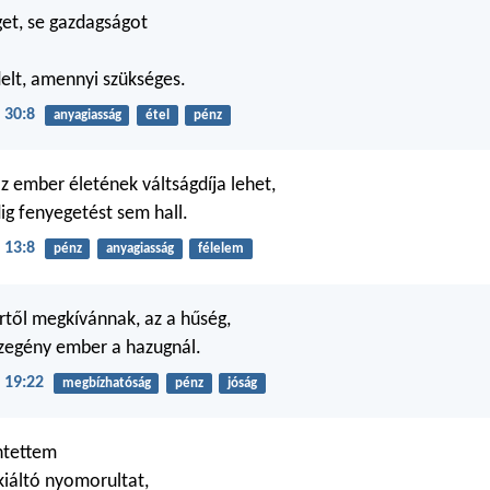
et, se gazdagságot
!
delt, amennyi szükséges.
 30:8
anyagiasság
étel
pénz
z ember életének váltságdíja lehet,
ig fenyegetést sem hall.
 13:8
pénz
anyagiasság
félelem
től megkívánnak, az a hűség,
szegény ember a hazugnál.
 19:22
megbízhatóság
pénz
jóság
tettem
 kiáltó nyomorultat,