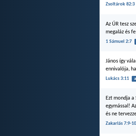
Zsoltárok 82:3
Az ÚR tesz sz
megaláz és fe
1 Sámuel 2:7
János így vála
ennivalója, h
Lukács 3:11
a
Ezt mondja a 
egymással! Az
és ne tervez
Zakariás 7:9-1