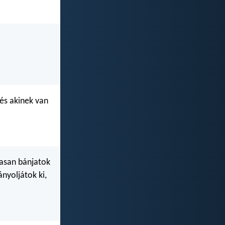
 és akinek van
masan bánjatok
nyoljátok ki,