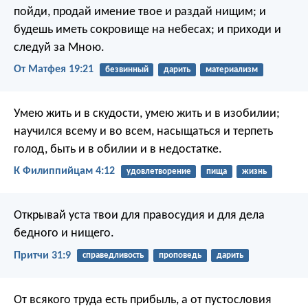
пойди, продай имение твое и раздай нищим; и
будешь иметь сокровище на небесах; и приходи и
следуй за Мною.
От Матфея 19:21
безвинный
дарить
материализм
Умею жить и в скудости, умею жить и в изобилии;
научился всему и во всем, насыщаться и терпеть
голод, быть и в обилии и в недостатке.
К Филиппийцам 4:12
удовлетворение
пища
жизнь
Открывай уста твои для правосудия
и для дела
бедного и нищего.
Притчи 31:9
справедливость
проповедь
дарить
От всякого труда есть прибыль,
а от пустословия