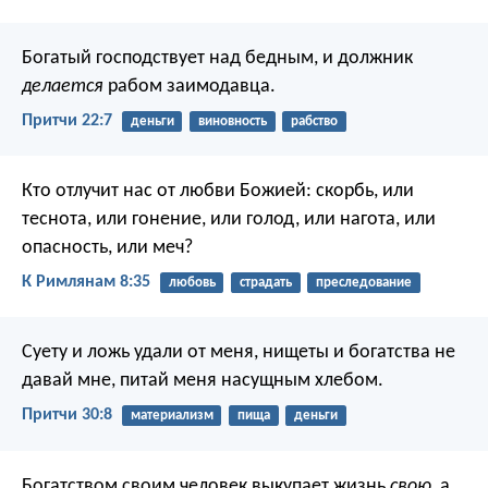
Богатый господствует над бедным,
и должник
делается
рабом заимодавца.
Притчи 22:7
деньги
виновность
рабство
Кто отлучит нас от любви Божией: скорбь, или
теснота, или гонение, или голод, или нагота, или
опасность, или меч?
К Римлянам 8:35
любовь
страдать
преследование
Суету и ложь удали от меня,
нищеты и богатства не
давай мне,
питай меня насущным хлебом.
Притчи 30:8
материализм
пища
деньги
Богатством своим человек выкупает жизнь
свою
,
а