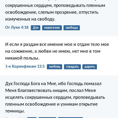
сокрушенных сердцем, проповедывать пленным
освобождение, слепым прозрение, отпустить
измученных на свободу.
От Луки 4:18
Дух
евангелие
свобода
И если я раздам все имение мое и отдам тело мое
на сожжение, а любви не имею, нет мне в том
никакой пользы.
1-е Коринфянам 13:3
любовь
страдать
дарить
Дух Господа Бога на Мне,
ибо Господь помазал
Меня
благовествовать нищим,
послал Меня
исцелять сокрушенных сердцем,
проповедывать
пленным освобождение
и узникам открытие
темницы.