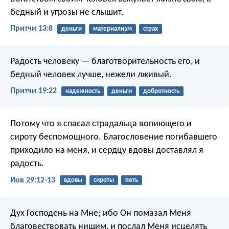
бедный и угрозы не слышит.
Притчи 13:8
деньги
материализм
страх
Радость человеку — благотворительность его,
и
бедный человек лучше, нежели лживый.
Притчи 19:22
надежность
деньги
добротность
Потому что я спасал страдальца вопиющего
и
сироту беспомощного.
Благословение погибавшего
приходило на меня,
и сердцу вдовы доставлял я
радость.
Иов 29:12-13
вдовы
сироты
петь
Дух Господень на Мне; ибо Он помазал Меня
благовествовать нищим, и послал Меня исцелять