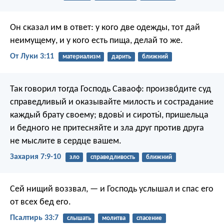
Он сказал им в ответ: у кого две одежды, тот дай
неимущему, и у кого есть пища, делай то же.
От Луки 3:11
материализм
дарить
ближний
Так говорил тогда Господь Саваоф: произво́дите суд
справедливый и оказывайте милость и сострадание
каждый брату своему; вдовы́ и сироты́, пришельца
и бедного не притесняйте и зла друг против друга
не мыслите в сердце вашем.
Захария 7:9-10
зло
справедливость
ближний
Сей нищий воззвал, — и Господь услышал
и спас его
от всех бед его.
Псалтирь 33:7
слышать
молитва
спасение