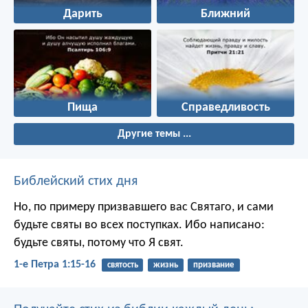
Дарить
Ближний
Пища
Справедливость
Другие темы ...
Библейский стих дня
Но, по примеру призвавшего вас Святаго, и сами
будьте святы во всех поступках. Ибо написано:
будьте святы, потому что Я свят.
1-е Петра 1:15-16
святость
жизнь
призвание