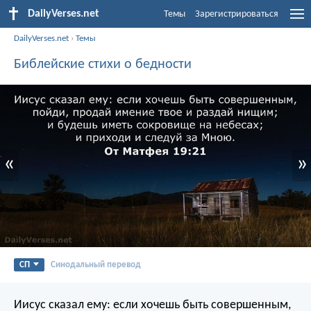
DailyVerses.net
Темы
Зарегистрироваться
DailyVerses.net
›
Темы
Библейские стихи о бедности
«
»
СП
Синодальный перевод
Иисус сказал ему: если хочешь быть совершенным,