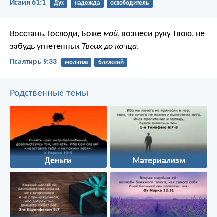
Исаия 61:1
Дух
надежда
освободитель
Восстань, Господи, Боже
мой
, вознеси руку Твою,
не
забудь угнетенных
Твоих до конца
.
Псалтирь 9:33
молитва
ближний
Родственные темы
Деньги
Материализм