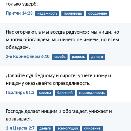
только ущерб.
Притчи 14:23
надежность
проповедь
ободрение
Нас огорчают, а мы всегда радуемся; мы нищи, но
многих обогащаем; мы ничего не имеем, но всем
обладаем.
2-е Коринфянам 6:10
скорбь
радость
деньги
Давайте суд бедному и сироте;
угнетенному и
нищему оказывайте справедливость.
Псалтирь 81:3
сироты
ближний
справедливость
Господь делает нищим и обогащает,
унижает и
возвышает.
1-я Царств 2:7
деньги
всемогущий
смирение