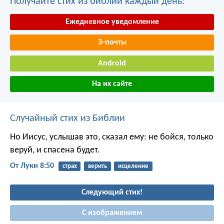
Получайте стих из библии каждый день:
Ежедневное уведомление
Э-почты
Android
На их сайте
Случайный стих из Библии
Но Иисус, услышав это, сказал ему: не бойся, только
веруй, и спасена будет.
От Луки 8:50
страх
верить
исцеление
Следующий стих!
С изображением