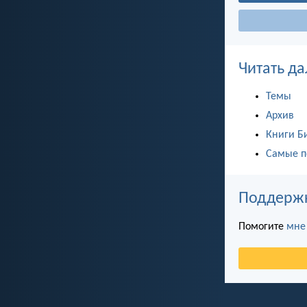
Читать да
Темы
Архив
Книги Б
Самые п
Поддержка
Помогите
мне