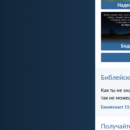
Наде
Бед
Библейск
Как ты не зн
так не можеш
Екклесиаст 11
Получайт