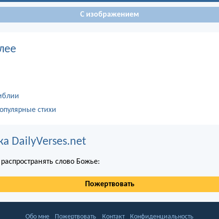
С изображением
лее
иблии
опулярные стихи
 DailyVerses.net
распространять слово Божье:
Пожертвовать
Обо мне
Пожертвовать
Контакт
Конфиденциальность