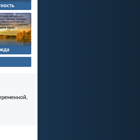
ность
жда
беременной,