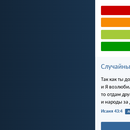
Случайны
Так как ты д
и Я возлюбил
то отдам
дру
и народы за
Исаия 43:4
л