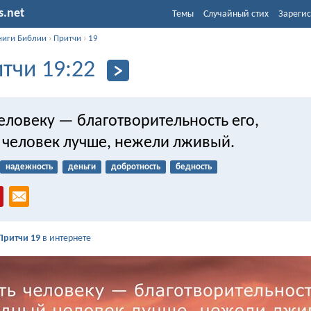
s.net
Темы
Случайный стих
Зарегис
ниги Библии
›
Притчи
›
19
тчи 19:22
еловеку — благотворительность его,
 человек лучше, нежели лживый.
надежность
деньги
добротность
бедность
Притчи 19
в интернете