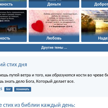
жность
Деньги
Доброт
ность
Любовь
Наде
Другие темы ...
ий стих дня
аешь путей ветра и того, как
образуются
кости во чреве 
ь знать дело Бога, Который делает все.
:5
Бог
понимать
е стих из библии каждый день: