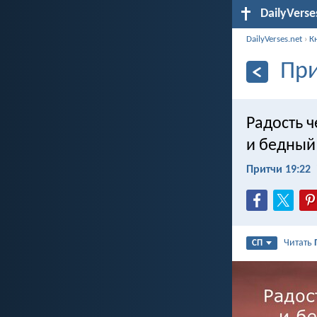
DailyVerse
DailyVerses.net
›
К
При
Радость ч
и бедный
Притчи 19:22
Читать
СП