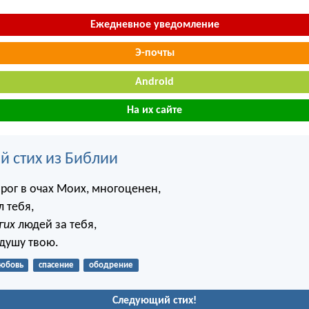
Ежедневное уведомление
Э-почты
Android
На их сайте
й стих из Библии
орог в очах Моих, многоценен,
 тебя,
гих
людей за тебя,
 душу твою.
юбовь
спасение
ободрение
Следующий стих!