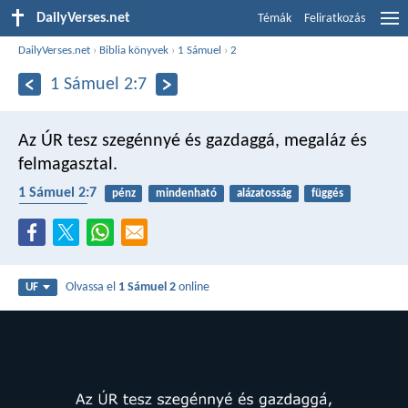
DailyVerses.net
Témák
Feliratkozás
DailyVerses.net
›
Biblia könyvek
›
1 Sámuel
›
2
1 Sámuel 2:7
Az ÚR tesz szegénnyé és gazdaggá,
megaláz és
felmagasztal.
1 Sámuel 2:7
pénz
mindenható
alázatosság
függés
szegénység
Olvassa el
1 Sámuel 2
online
UF