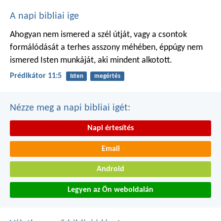
A napi bibliai ige
Ahogyan nem ismered a szél útját,
vagy a csontok
formálódását
a terhes asszony méhében,
éppúgy nem
ismered Isten munkáját,
aki mindent alkotott.
Prédikátor 11:5
Isten
megértés
Nézze meg a napi bibliai igét:
Napi értesítés
Email
Android
Legyen az Ön weboldalán