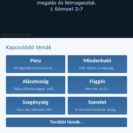
Kapcsolódó témák
Pénz
Mindenható
Ne legyetek pénzsóvárak, érjétek...
Tied, URam, a nagyság...
Alázatosság
Függés
Teljes alázatossággal, szelídséggel és...
Mert én, az Úr...
Szegénység
Szeretet
Jézus így válaszolt neki...
A szeretet türelmes, jóságos...
További témák...