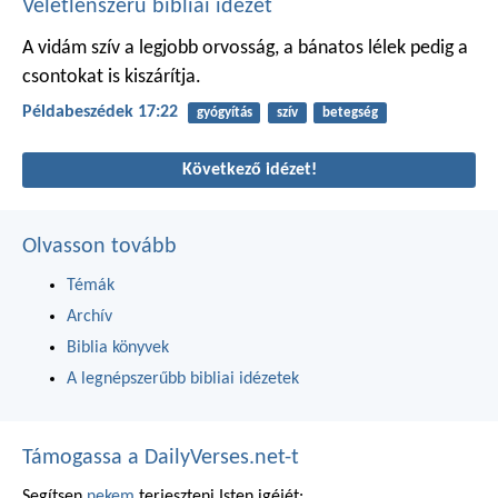
Véletlenszerű bibliai idézet
A vidám szív a legjobb orvosság,
a bánatos lélek pedig
a
csontokat is kiszárítja.
Példabeszédek 17:22
gyógyítás
szív
betegség
Következő idézet!
Olvasson tovább
Témák
Archív
Biblia könyvek
A legnépszerűbb bibliai idézetek
Támogassa a DailyVerses.net-t
Segítsen
nekem
terjeszteni Isten igéjét: