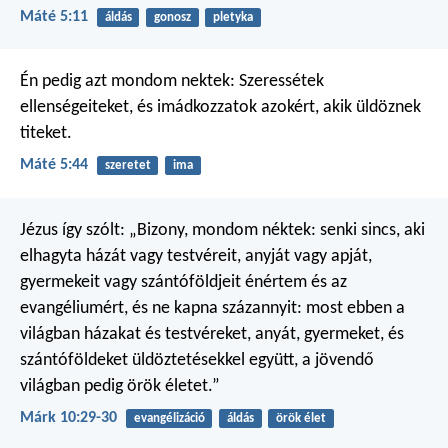
Máté 5:11
áldás
gonosz
pletyka
Én pedig azt mondom nektek: Szeressétek
ellenségeiteket, és imádkozzatok azokért, akik üldöznek
titeket.
Máté 5:44
szeretet
ima
Jézus így szólt: „Bizony, mondom néktek: senki sincs, aki
elhagyta házát vagy testvéreit, anyját vagy apját,
gyermekeit vagy szántóföldjeit énértem és az
evangéliumért, és ne kapna százannyit: most ebben a
világban házakat és testvéreket, anyát, gyermeket, és
szántóföldeket üldöztetésekkel együtt, a jövendő
világban pedig örök életet.”
Márk 10:29-30
evangélizáció
áldás
örök élet