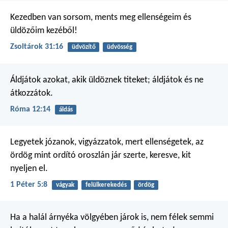
Kezedben van sorsom, ments meg
ellenségeim és
üldözőim kezéből!
Zsoltárok 31:16
üdvözítő
üdvösség
Áldjátok azokat, akik üldöznek titeket; áldjátok és ne
átkozzátok.
Róma 12:14
áldás
Legyetek józanok, vigyázzatok, mert ellenségetek, az
ördög mint ordító oroszlán jár szerte, keresve, kit
nyeljen el.
1 Péter 5:8
vágyak
felülkerekedés
ördög
Ha a halál árnyéka völgyében járok is,
nem félek semmi