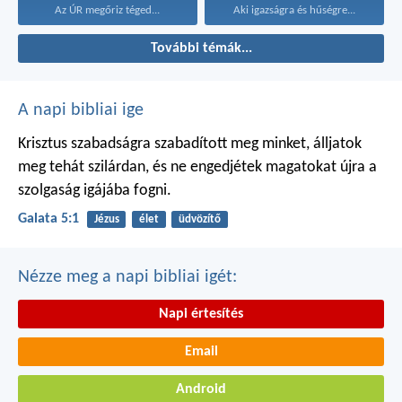
Az ÚR megőriz téged...
Aki igazságra és hűségre...
További témák...
A napi bibliai ige
Krisztus szabadságra szabadított meg minket, álljatok
meg tehát szilárdan, és ne engedjétek magatokat újra a
szolgaság igájába fogni.
Galata 5:1
Jézus
élet
üdvözítő
Nézze meg a napi bibliai igét:
Napi értesítés
Email
Android