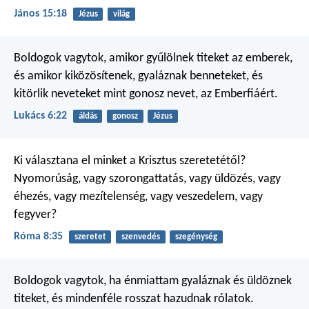
János 15:18
Jézus
világ
Boldogok vagytok, amikor gyűlölnek titeket az emberek,
és amikor kiközösítenek, gyaláznak benneteket, és
kitörlik neveteket mint gonosz nevet, az Emberfiáért.
Lukács 6:22
áldás
gonosz
Jézus
Ki választana el minket a Krisztus szeretetétől?
Nyomorúság, vagy szorongattatás, vagy üldözés, vagy
éhezés, vagy mezítelenség, vagy veszedelem, vagy
fegyver?
Róma 8:35
szeretet
szenvedés
szegénység
Boldogok vagytok, ha énmiattam gyaláznak és üldöznek
titeket, és mindenféle rosszat hazudnak rólatok.