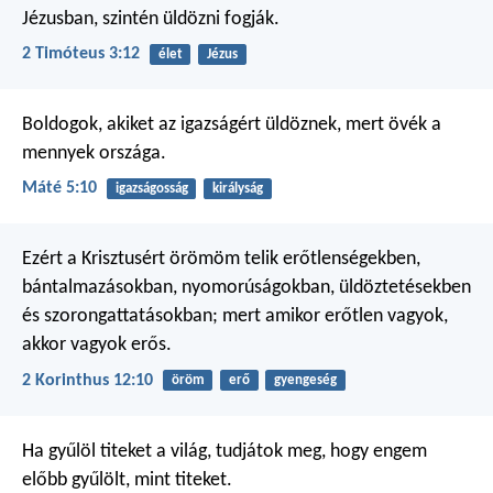
Jézusban, szintén üldözni fogják.
2 Timóteus 3:12
élet
Jézus
Boldogok, akiket az igazságért üldöznek,
mert övék a
mennyek országa.
Máté 5:10
igazságosság
királyság
Ezért a Krisztusért örömöm telik erőtlenségekben,
bántalmazásokban, nyomorúságokban, üldöztetésekben
és szorongattatásokban; mert amikor erőtlen vagyok,
akkor vagyok erős.
2 Korinthus 12:10
öröm
erő
gyengeség
Ha gyűlöl titeket a világ, tudjátok meg, hogy engem
előbb gyűlölt, mint titeket.