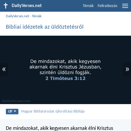
DailyVerses.net
Témák
Feliratkozás
DailyVerses.net
›
Témák
Bibliai idézetek az üldöztetésről
«
»
UF
Magyar Bibliatársulat újfordítású Bibliája
De mindazokat, akik kegyesen akarnak élni Krisztus