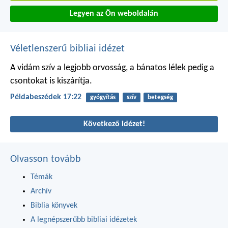
Legyen az Ön weboldalán
Véletlenszerű bibliai idézet
A vidám szív a legjobb orvosság,
a bánatos lélek pedig
a
csontokat is kiszárítja.
Példabeszédek 17:22
gyógyítás
szív
betegség
Következő idézet!
Olvasson tovább
Témák
Archív
Biblia könyvek
A legnépszerűbb bibliai idézetek