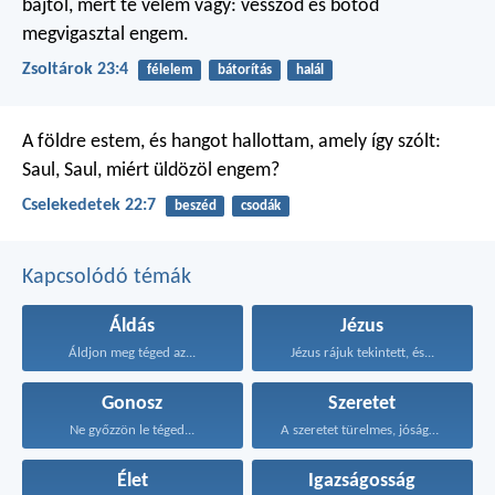
bajtól,
mert te velem vagy:
vessződ és botod
megvigasztal engem.
Zsoltárok 23:4
félelem
bátorítás
halál
A földre estem, és hangot hallottam, amely így szólt:
Saul, Saul, miért üldözöl engem?
Cselekedetek 22:7
beszéd
csodák
Kapcsolódó témák
Áldás
Jézus
Áldjon meg téged az...
Jézus rájuk tekintett, és...
Gonosz
Szeretet
Ne győzzön le téged...
A szeretet türelmes, jóságos...
Élet
Igazságosság