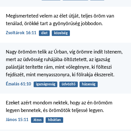
Megismerteted velem az élet útját,
teljes öröm van
tenálad,
örökké tart a gyönyörűség jobbodon.
Zsoltárok 16:11
élet
közelség
Nagy örömöm telik az Úrban,
víg örömre indít Istenem,
mert az üdvösség ruhájába öltöztetett,
az igazság
palástját terítette rám,
mint vőlegényre, ki fölteszi
fejdíszét,
mint menyasszonyra, ki fölrakja ékszereit.
Ézsaiás 61:10
igazságosság
üdvözítő
házasság
Ezeket azért mondom nektek, hogy az én örömöm
legyen bennetek, és örömötök teljessé legyen.
János 15:11
Jézus
hibátlan