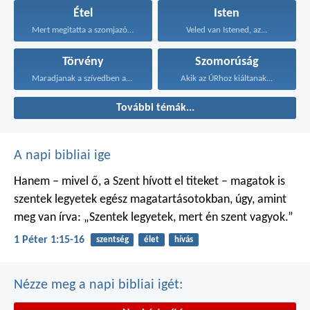
Étel
Isten
Mert megitatta a szomjazókat...
Veled van Istened, az...
Törvény
Szomorúság
Maradjanak a szívedben azok...
Akik az ÚRhoz kiáltanak...
További témák...
A napi bibliai ige
Hanem – mivel ő, a Szent hívott el titeket – magatok is
szentek legyetek egész magatartásotokban, úgy, amint
meg van írva: „Szentek legyetek, mert én szent vagyok.”
1 Péter 1:15-16
szentség
élet
hívás
Nézze meg a napi bibliai igét: