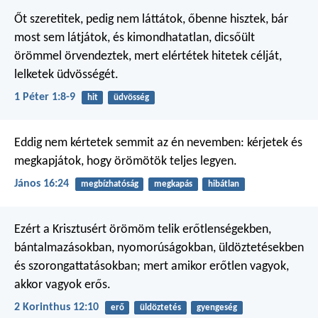
Őt szeretitek, pedig nem láttátok, őbenne hisztek, bár
most sem látjátok, és kimondhatatlan, dicsőült
örömmel örvendeztek, mert elértétek hitetek célját,
lelketek üdvösségét.
1 Péter 1:8-9
hit
üdvösség
Eddig nem kértetek semmit az én nevemben: kérjetek és
megkapjátok, hogy örömötök teljes legyen.
János 16:24
megbízhatóság
megkapás
hibátlan
Ezért a Krisztusért örömöm telik erőtlenségekben,
bántalmazásokban, nyomorúságokban, üldöztetésekben
és szorongattatásokban; mert amikor erőtlen vagyok,
akkor vagyok erős.
2 Korinthus 12:10
erő
üldöztetés
gyengeség