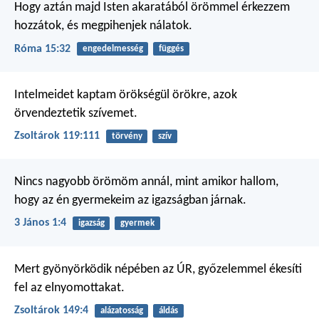
Hogy aztán majd Isten akaratából örömmel érkezzem
hozzátok, és megpihenjek nálatok.
Róma 15:32
engedelmesség
függés
Intelmeidet kaptam örökségül örökre,
azok
örvendeztetik szívemet.
Zsoltárok 119:111
törvény
szív
Nincs nagyobb örömöm annál, mint amikor hallom,
hogy az én gyermekeim az igazságban járnak.
3 János 1:4
igazság
gyermek
Mert gyönyörködik népében az ÚR,
győzelemmel ékesíti
fel az elnyomottakat.
Zsoltárok 149:4
alázatosság
áldás