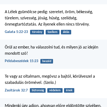
A Lélek gyümölcse pedig: szeretet, öröm, békesség,
türelem, szívesség, jóság, hűség, szelídség,
önmegtartóztatás. Az ilyenek ellen nincs törvény.
Galata 5:22-23
törvény
Szellem
áldás
Örül az ember, ha válaszolni tud,
és milyen jó az idején
mondott szó!
Példabeszédek 15:23
beszéd
Te vagy az oltalmam, megóvsz a bajtól,
körülveszel a
szabadulás örömével.
(Szela.)
Zsoltárok 32:7
biztonság
védelem
ének
Mindenki úgy adjon, ahogyan előre eldöntötte szívében,