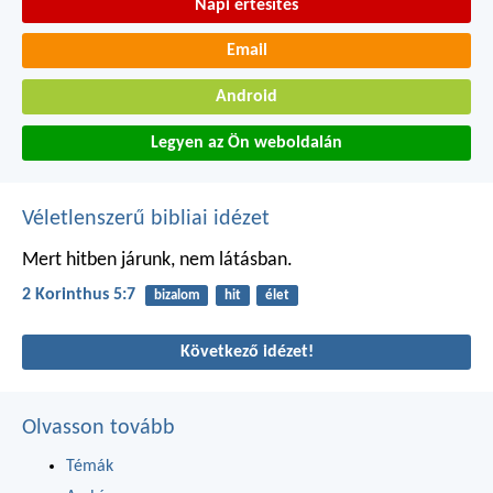
Napi értesítés
Email
Android
Legyen az Ön weboldalán
Véletlenszerű bibliai idézet
Mert hitben járunk, nem látásban.
2 Korinthus 5:7
bizalom
hit
élet
Következő idézet!
Olvasson tovább
Témák