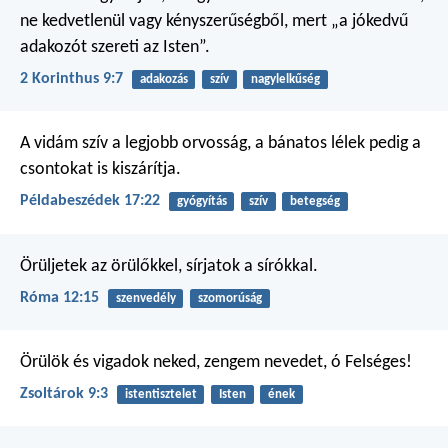
ne kedvetlenül vagy kényszerűségből, mert „a jókedvű
adakozót szereti az Isten”.
2 Korinthus 9:7
adakozás
szív
nagylelkűség
A vidám szív a legjobb orvosság,
a bánatos lélek pedig
a
csontokat is kiszárítja.
Példabeszédek 17:22
gyógyítás
szív
betegség
Örüljetek az örülőkkel, sírjatok a sírókkal.
Róma 12:15
szenvedély
szomorúság
Örülök és vigadok neked,
zengem nevedet, ó Felséges!
Zsoltárok 9:3
istentisztelet
Isten
ének