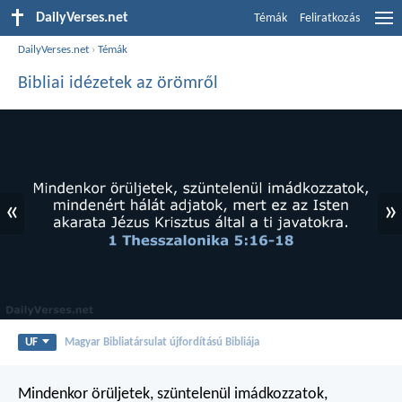
DailyVerses.net
Témák
Feliratkozás
DailyVerses.net
›
Témák
Bibliai idézetek az örömről
«
»
UF
Magyar Bibliatársulat újfordítású Bibliája
Mindenkor örüljetek, szüntelenül imádkozzatok,