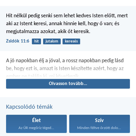
Hit nélkül pedig senki sem lehet kedves Isten előtt, mert
aki az Istent keresi, annak hinnie kell, hogy ő van; és
megjutalmazza azokat, akik őt keresik.
Zsidók 11:6
hit
jutalom
keresés
A jó napokban élj a jóval,
a rossz napokban pedig lásd
be,
hogy ezt is, amazt is Isten készítette
azért, hogy az
ember ne találja ki,
mi következik.
Olvasson tovább...
Kapcsolódó témák
Élet
Szív
Az ÚR megőriz téged...
Minden féltve őrzött dolognál...