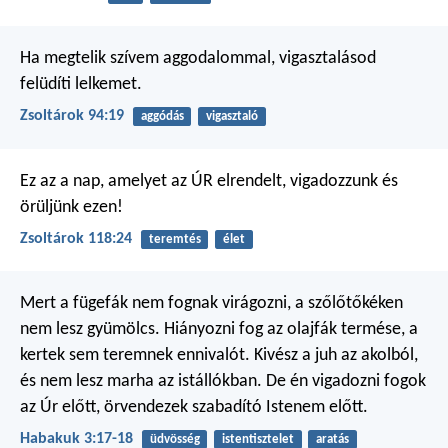
Ha megtelik szívem aggodalommal,
vigasztalásod
felüdíti lelkemet.
Zsoltárok 94:19
aggódás
vigasztaló
Ez az a nap, amelyet az ÚR elrendelt,
vigadozzunk és
örüljünk ezen!
Zsoltárok 118:24
teremtés
élet
Mert a fügefák nem fognak virágozni,
a szőlőtőkéken
nem lesz gyümölcs.
Hiányozni fog az olajfák termése,
a
kertek sem teremnek ennivalót.
Kivész a juh az akolból,
és nem lesz marha az istállókban.
De én vigadozni fogok
az Úr előtt,
örvendezek szabadító Istenem előtt.
Habakuk 3:17-18
üdvösség
istentisztelet
aratás