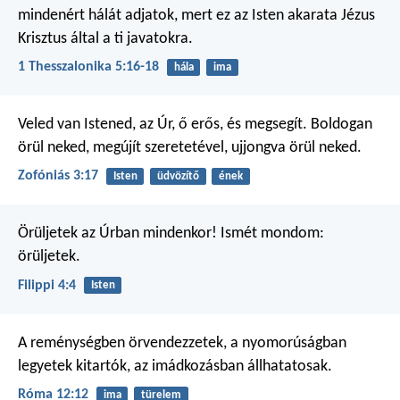
mindenért hálát adjatok, mert ez az Isten akarata Jézus
Krisztus által a ti javatokra.
1 Thesszalonika 5:16-18
hála
ima
Veled van Istened, az Úr,
ő erős, és megsegít.
Boldogan
örül neked,
megújít szeretetével,
ujjongva örül neked.
Zofóniás 3:17
Isten
üdvözítő
ének
Örüljetek az Úrban mindenkor! Ismét mondom:
örüljetek.
Filippi 4:4
Isten
A reménységben örvendezzetek, a nyomorúságban
legyetek kitartók, az imádkozásban állhatatosak.
Róma 12:12
ima
türelem