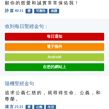
願 你 的 慈 愛 和 誠 實 常 常 保 佑 我 ！
詩 篇 40:11
愛
可靠性
保護
收到每日聖經金句：
每日通知
電子郵件
Android
在您的網站上
隨機聖經金句
追 求 公 義 仁 慈 的 ， 就 尋 得 生 命 、 公 義 ， 和
尊 榮 。
箴 言 21:21
愛
公義
生活