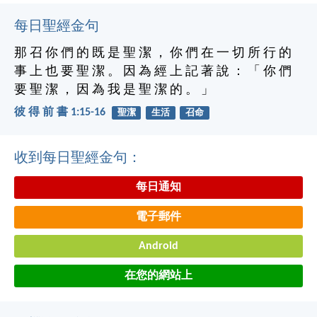
每日聖經金句
那 召 你 們 的 既 是 聖 潔 ， 你 們 在 一 切 所 行 的
事 上 也 要 聖 潔 。 因 為 經 上 記 著 說 ： 「 你 們
要 聖 潔 ， 因 為 我 是 聖 潔 的 。 」
彼 得 前 書 1:15-16
聖潔
生活
召命
收到每日聖經金句：
每日通知
電子郵件
Android
在您的網站上