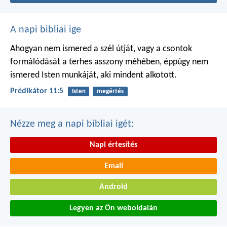
A napi bibliai ige
Ahogyan nem ismered a szél útját,
vagy a csontok
formálódását
a terhes asszony méhében,
éppúgy nem
ismered Isten munkáját,
aki mindent alkotott.
Prédikátor 11:5
Isten
megértés
Nézze meg a napi bibliai igét:
Napi értesítés
Email
Android
Legyen az Ön weboldalán