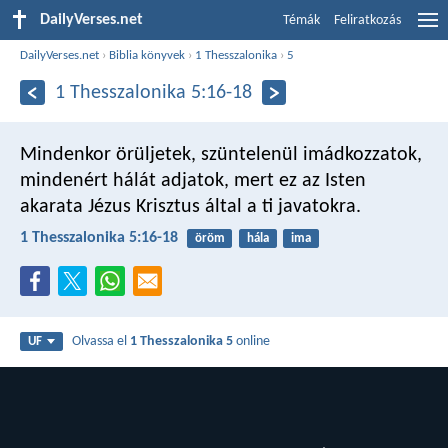
DailyVerses.net
Témák
Feliratkozás
DailyVerses.net
›
Biblia könyvek
›
1 Thesszalonika
›
5
1 Thesszalonika 5:16-18
Mindenkor örüljetek, szüntelenül imádkozzatok,
mindenért hálát adjatok, mert ez az Isten
akarata Jézus Krisztus által a ti javatokra.
1 Thesszalonika 5:16-18
öröm
hála
ima
Olvassa el
1 Thesszalonika 5
online
UF