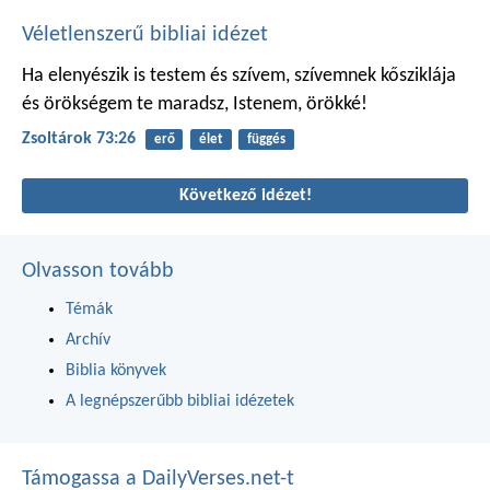
Véletlenszerű bibliai idézet
Ha elenyészik is testem és szívem,
szívemnek kősziklája
és örökségem
te maradsz, Istenem, örökké!
Zsoltárok 73:26
erő
élet
függés
Következő idézet!
Olvasson tovább
Témák
Archív
Biblia könyvek
A legnépszerűbb bibliai idézetek
Támogassa a DailyVerses.net-t