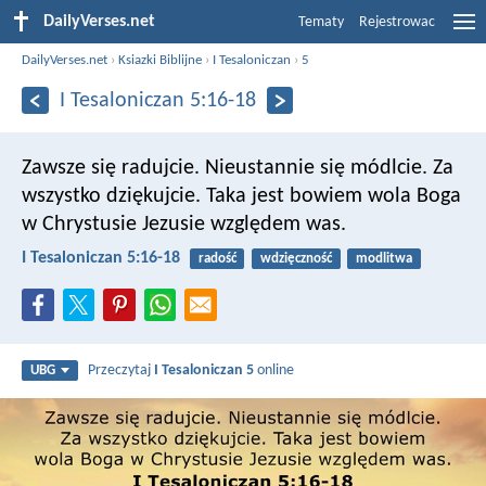
DailyVerses.net
Tematy
Rejestrowac
DailyVerses.net
›
Ksiazki Biblijne
›
I Tesaloniczan
›
5
I Tesaloniczan 5:16-18
Zawsze się radujcie. Nieustannie się módlcie. Za
wszystko dziękujcie. Taka jest bowiem wola Boga
w Chrystusie Jezusie względem was.
I Tesaloniczan 5:16-18
radość
wdzięczność
modlitwa
Przeczytaj
I Tesaloniczan 5
online
UBG