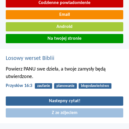
Codzienne powiadomienie
Email
Android
Na twojej stronie
Losowy werset Biblii
Powierz PANU swe dzieła,
a twoje zamysły będą
utwierdzone.
Przysłów 16:3
zaufanie
planowanie
błogosławieństwo
Nastepny cytat!
Z ze zdjeciem