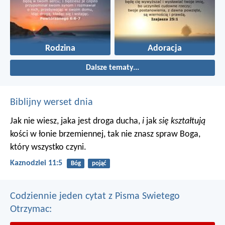
Rodzina
Adoracja
Dalsze tematy...
Biblijny werset dnia
Jak nie wiesz, jaka jest droga ducha,
i
jak
się kształtują
kości w łonie brzemiennej, tak nie znasz spraw Boga,
który wszystko czyni.
Kaznodziei 11:5
Bóg
pojąć
Codziennie jeden cytat z Pisma Swietego
Otrzymac: