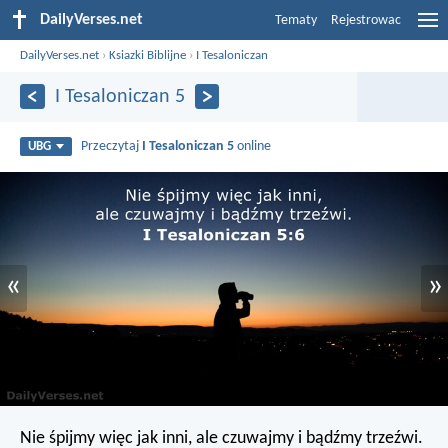
DailyVerses.net
Tematy
Rejestrowac
DailyVerses.net
›
Ksiazki Biblijne
›
I Tesaloniczan
I Tesaloniczan 5
Przeczytaj
I Tesaloniczan 5
online
UBG
«
»
Nie śpijmy więc jak inni, ale czuwajmy i bądźmy trzeźwi.