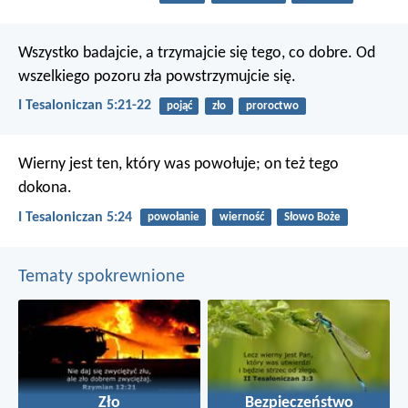
Wszystko badajcie, a trzymajcie się tego, co dobre. Od
wszelkiego pozoru zła powstrzymujcie się.
I Tesaloniczan 5:21-22
pojąć
zło
proroctwo
Wierny jest ten, który was powołuje; on też tego
dokona.
I Tesaloniczan 5:24
powołanie
wierność
Słowo Boże
Tematy spokrewnione
Zło
Bezpieczeństwo