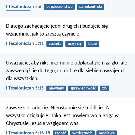
I Tesaloniczan 5:6
bezpieczeństwo
samokontrola
koniec czasu
Dlatego zachęcajcie jedni drugich i budujcie się
wzajemnie, jak to zresztą czynicie.
I Tesaloniczan 5:11
zachęta
uczyć się
bliźni
Uważajcie, aby nikt nikomu nie odpłacał złem za zło, ale
zawsze dążcie do tego, co dobre dla siebie nawzajem i
dla wszystkich.
I Tesaloniczan 5:15
niewinny
sprawiedliwość
zło
Zawsze się radujcie. Nieustannie się módlcie. Za
wszystko dziękujcie. Taka jest bowiem wola Boga w
Chrystusie Jezusie względem was.
I Tesaloniczan 5:16-18
radość
wdzięczność
modlitwa