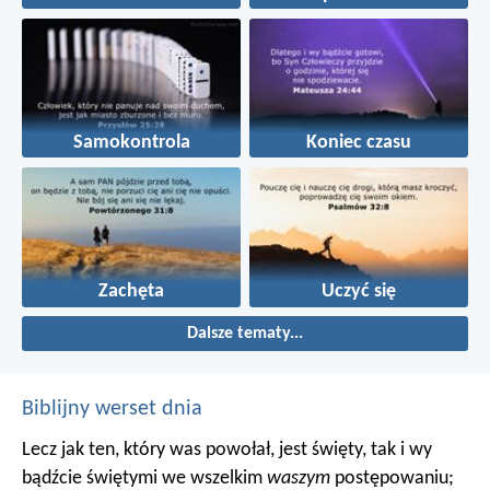
Samokontrola
Koniec czasu
Zachęta
Uczyć się
Dalsze tematy...
Biblijny werset dnia
Lecz jak ten, który was powołał, jest święty, tak i wy
bądźcie świętymi we wszelkim
waszym
postępowaniu;