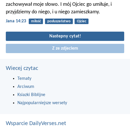
zachowywał moje słowo. I mój Ojciec go umiłuje, i
przyjdziemy do niego, i u niego zamieszkamy.
Jana 14:23
miłość
posłuszeństwo
Ojciec
Nastepny cytat!
Z ze zdjeciem
Wiecej czytac
Tematy
Arciwum
Ksiazki Biblijne
Najpopularniejsze wersety
Wsparcie DailyVerses.net