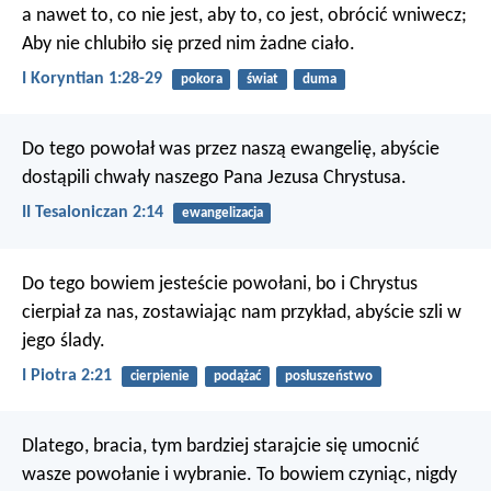
a nawet to, co nie jest, aby to, co jest, obrócić wniwecz;
Aby nie chlubiło się przed nim żadne ciało.
I Koryntian 1:28-29
pokora
świat
duma
Do tego powołał was przez naszą ewangelię, abyście
dostąpili chwały naszego Pana Jezusa Chrystusa.
II Tesaloniczan 2:14
ewangelizacja
Do tego bowiem jesteście powołani, bo i Chrystus
cierpiał za nas, zostawiając nam przykład, abyście szli w
jego ślady.
I Piotra 2:21
cierpienie
podążać
posłuszeństwo
Dlatego, bracia, tym bardziej starajcie się umocnić
wasze powołanie i wybranie. To bowiem czyniąc, nigdy