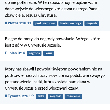
się nie potkniecie. W ten sposób hojnie będzie wam
dane wejście do wiecznego królestwa naszego Pana i
Zbawiciela, Jezusa Chrystusa.
II Piotra 1:10-11
posłuszeństwo
królestwo boga
nagroda
Biegnę do mety, do nagrody powołania Bożego, które
jest z góry w Chrystusie Jezusie.
Filipian 3:14
nagroda
Jezus
Który nas zbawił i powołał świętym powołaniem nie na
podstawie naszych uczynków, ale na podstawie swojego
postanowienia i łaski, która została nam dana w
Chrystusie Jezusie przed wiecznymi czasy.
II Tymoteusza 1:9
łaska
świętość
zbawienie