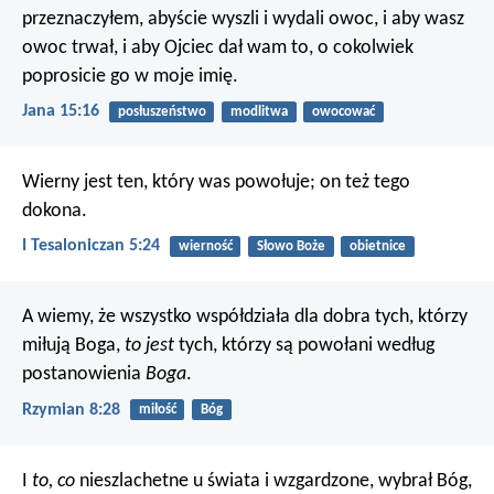
przeznaczyłem, abyście wyszli i wydali owoc, i aby wasz
owoc trwał, i aby Ojciec dał wam to, o cokolwiek
poprosicie go w moje imię.
Jana 15:16
posłuszeństwo
modlitwa
owocować
Wierny jest ten, który was powołuje; on też tego
dokona.
I Tesaloniczan 5:24
wierność
Słowo Boże
obietnice
A wiemy, że wszystko współdziała dla dobra tych, którzy
miłują Boga,
to jest
tych, którzy są powołani według
postanowienia
Boga
.
Rzymian 8:28
miłość
Bóg
I
to, co
nieszlachetne u świata i wzgardzone, wybrał Bóg,