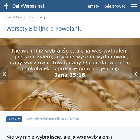
DailyVerses.net
Tematy
Rejestrowac
DailyVerses.net
›
Tematy
Wersety Biblijne o Powołaniu
«
»
UBG
Uwspółcześniona Biblia Gdańska
Nie wy mnie wybraliście, ale ja was wybrałem i