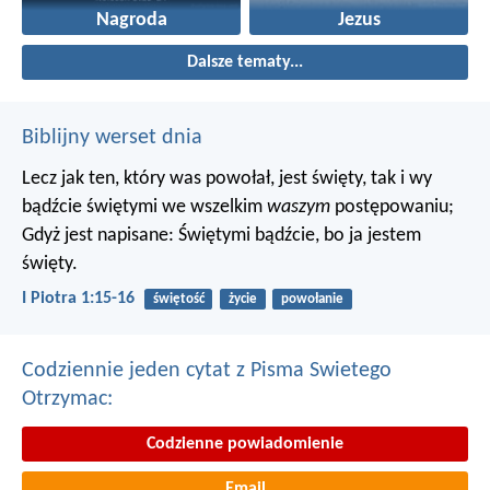
Nagroda
Jezus
Dalsze tematy...
Biblijny werset dnia
Lecz jak ten, który was powołał, jest święty, tak i wy
bądźcie świętymi we wszelkim
waszym
postępowaniu;
Gdyż jest napisane: Świętymi bądźcie, bo ja jestem
święty.
I Piotra 1:15-16
świętość
życie
powołanie
Codziennie jeden cytat z Pisma Swietego
Otrzymac:
Codzienne powiadomienie
Email