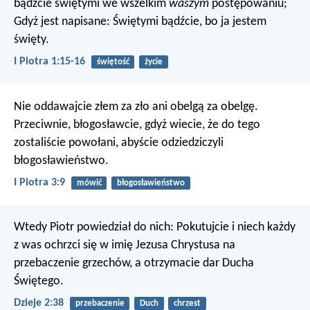
bądźcie świętymi we wszelkim
waszym
postępowaniu;
Gdyż jest napisane: Świętymi bądźcie, bo ja jestem
święty.
I Piotra 1:15-16
świętość
życie
Nie oddawajcie złem za zło ani obelgą za obelgę.
Przeciwnie, błogosławcie, gdyż wiecie, że do tego
zostaliście powołani, abyście odziedziczyli
błogosławieństwo.
I Piotra 3:9
mówić
błogosławieństwo
Wtedy Piotr powiedział do nich: Pokutujcie i niech każdy
z was ochrzci się w imię Jezusa Chrystusa na
przebaczenie grzechów, a otrzymacie dar Ducha
Świętego.
Dzieje 2:38
przebaczenie
Duch
chrzest