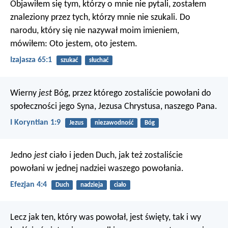
Objawiłem się tym, którzy o mnie nie pytali,
zostałem
znaleziony przez tych, którzy mnie nie szukali.
Do
narodu, który się nie nazywał moim imieniem,
mówiłem: Oto jestem, oto jestem.
Izajasza 65:1
szukać
słuchać
Wierny
jest
Bóg, przez którego zostaliście powołani do
społeczności jego Syna, Jezusa Chrystusa, naszego Pana.
I Koryntian 1:9
Jezus
niezawodność
Bóg
Jedno
jest
ciało i jeden Duch, jak też zostaliście
powołani w jednej nadziei waszego powołania.
Efezjan 4:4
Duch
nadzieja
ciało
Lecz jak ten, który was powołał, jest święty, tak i wy