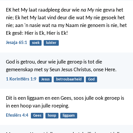
EK het My laat raadpleeg deur wie
na My
nie gevra het
nie;
Ek het My laat vind deur die wat My nie gesoek het
nie;
aan 'n nasie wat na my Naam nie genoem is nie,
het
Ek gesê: Hier is Ek, Hier is Ek!
Jesaja 65:1
soek
luister
God is getrou, deur wie julle geroep is tot die
gemeenskap met sy Seun Jesus Christus, onse Here.
1 Korintiërs 1:9
Jesus
betroubaarheid
God
Dit is een liggaam en een Gees, soos julle ook geroep is
in een hoop van julle roeping.
Efesiërs 4:4
Gees
hoop
liggaam