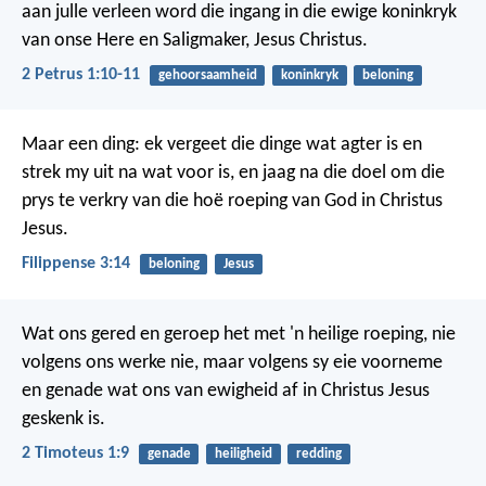
aan julle verleen word die ingang in die ewige koninkryk
van onse Here en Saligmaker, Jesus Christus.
2 Petrus 1:10-11
gehoorsaamheid
koninkryk
beloning
Maar een ding: ek vergeet die dinge wat agter is en
strek my uit na wat voor is, en jaag na die doel om die
prys te verkry van die hoë roeping van God in Christus
Jesus.
Filippense 3:14
beloning
Jesus
Wat ons gered en geroep het met 'n heilige roeping, nie
volgens ons werke nie, maar volgens sy eie voorneme
en genade wat ons van ewigheid af in Christus Jesus
geskenk is.
2 Timoteus 1:9
genade
heiligheid
redding