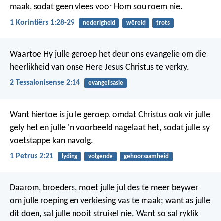
maak, sodat geen vlees voor Hom sou roem nie.
1 Korintiërs 1:28-29
nederigheid
wêreld
trots
Waartoe Hy julle geroep het deur ons evangelie om die
heerlikheid van onse Here Jesus Christus te verkry.
2 Tessalonisense 2:14
evangelisasie
Want hiertoe is julle geroep, omdat Christus ook vir julle
gely het en julle 'n voorbeeld nagelaat het, sodat julle sy
voetstappe kan navolg.
1 Petrus 2:21
lyding
volgende
gehoorsaamheid
Daarom, broeders, moet julle jul des te meer beywer
om julle roeping en verkiesing vas te maak; want as julle
dit doen, sal julle nooit struikel nie. Want so sal ryklik