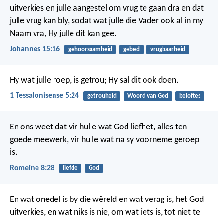
uitverkies en julle aangestel om vrug te gaan dra en dat
julle vrug kan bly, sodat wat julle die Vader ook al in my
Naam vra, Hy julle dit kan gee.
Johannes 15:16
gehoorsaamheid
gebed
vrugbaarheid
Hy wat julle roep, is getrou; Hy sal dit ook doen.
1 Tessalonisense 5:24
getrouheid
Woord van God
beloftes
En ons weet dat vir hulle wat God liefhet, alles ten
goede meewerk, vir hulle wat na sy voorneme geroep
is.
Romeine 8:28
liefde
God
En wat onedel is by die wêreld en wat verag is, het God
uitverkies, en wat niks is nie, om wat iets is, tot niet te