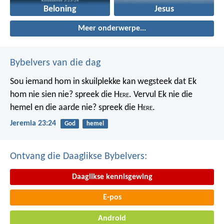
Beloning
Jesus
Meer onderwerpe...
Bybelvers van die dag
Sou iemand hom in skuilplekke kan wegsteek dat Ek
hom nie sien nie? spreek die H
ere
. Vervul Ek nie die
hemel en die aarde nie? spreek die H
ere
.
Jeremia 23:24
God
hemel
Ontvang die Daaglikse Bybelvers:
Daaglikse kennisgewing
E-pos
Android