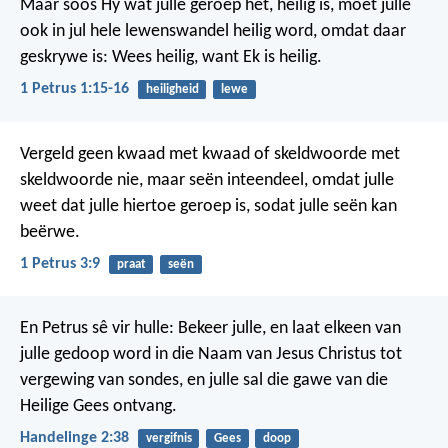
Maar soos Hy wat julle geroep het, heilig is, moet julle
ook in jul hele lewenswandel heilig word, omdat daar
geskrywe is: Wees heilig, want Ek is heilig.
1 Petrus 1:15-16
heiligheid
lewe
Vergeld geen kwaad met kwaad of skeldwoorde met
skeldwoorde nie, maar seën inteendeel, omdat julle
weet dat julle hiertoe geroep is, sodat julle seën kan
beërwe.
1 Petrus 3:9
praat
seën
En Petrus sê vir hulle: Bekeer julle, en laat elkeen van
julle gedoop word in die Naam van Jesus Christus tot
vergewing van sondes, en julle sal die gawe van die
Heilige Gees ontvang.
Handelinge 2:38
vergifnis
Gees
doop