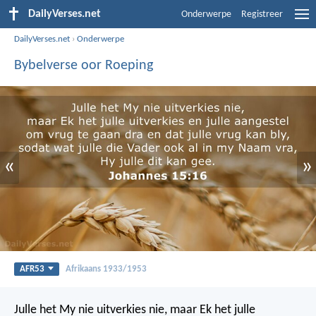
DailyVerses.net
Onderwerpe
Registreer
DailyVerses.net
›
Onderwerpe
Bybelverse oor Roeping
«
»
AFR53
Afrikaans 1933/1953
Julle het My nie uitverkies nie, maar Ek het julle