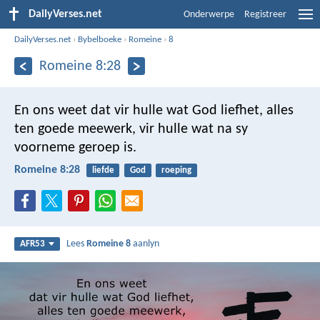
DailyVerses.net
Onderwerpe
Registreer
DailyVerses.net
›
Bybelboeke
›
Romeine
›
8
Romeine 8:28
En ons weet dat vir hulle wat God liefhet, alles
ten goede meewerk, vir hulle wat na sy
voorneme geroep is.
Romeine 8:28
liefde
God
roeping
Lees
Romeine 8
aanlyn
AFR53