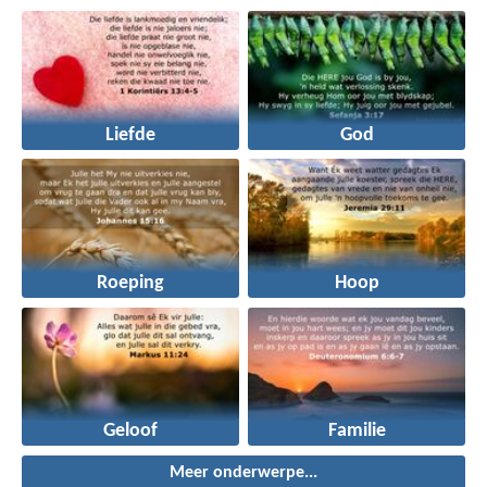
Liefde
God
Roeping
Hoop
Geloof
Familie
Meer onderwerpe...