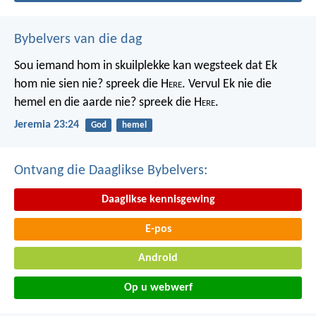
Bybelvers van die dag
Sou iemand hom in skuilplekke kan wegsteek dat Ek
hom nie sien nie? spreek die H
ere
. Vervul Ek nie die
hemel en die aarde nie? spreek die H
ere
.
Jeremia 23:24
God
hemel
Ontvang die Daaglikse Bybelvers:
Daaglikse kennisgewing
E-pos
Android
Op u webwerf