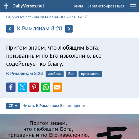
DailyVerses.net
Темы
Зарегистрироваться
DailyVerses.net
›
Книги Библии
›
К Римлянам
›
8
К Римлянам 8:28
Притом знаем, что любящим Бога,
призванным по
Его
изволению, все
содействует ко благу.
К Римлянам 8:28
любовь
Бог
призвание
Читать
К Римлянам 8
в интернете
СП