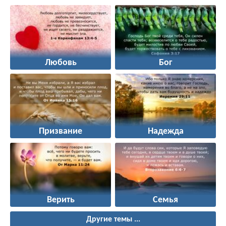
Любовь
Бог
Призвание
Надежда
Верить
Семья
Другие темы ...