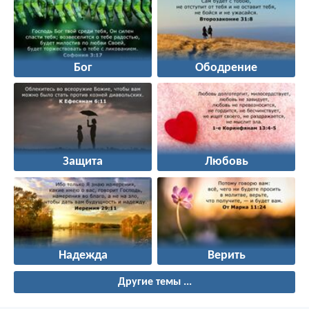
Бог
Ободрение
Защита
Любовь
Надежда
Верить
Другие темы ...