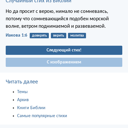
Случайный стих из Библии
Но да просит с верою, нимало не сомневаясь,
потому что сомневающийся подобен морской
волне, ветром поднимаемой и развеваемой.
Иакова 1:6
доверять
верить
молитва
Следующий стих!
С изображением
Читать далее
Темы
Архив
Книги Библии
Самые популярные стихи