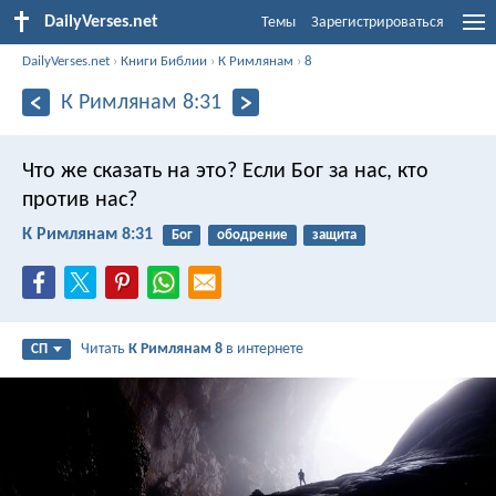
DailyVerses.net
Темы
Зарегистрироваться
DailyVerses.net
›
Книги Библии
›
К Римлянам
›
8
К Римлянам 8:31
Что же сказать на это? Если Бог за нас, кто
против нас?
К Римлянам 8:31
Бог
ободрение
защита
Читать
К Римлянам 8
в интернете
СП