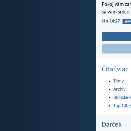
Pokoj vám za
sa vám srdce 
Ján 14:27
pov
Čítať viac
Témy
Archív
Biblické 
Top 100 B
Darček