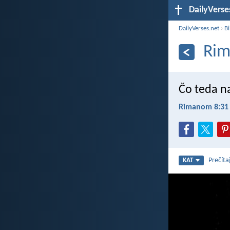
DailyVerse
DailyVerses.net
›
Bi
Rim
Čo teda na
Rimanom 8:31
Prečíta
KAT