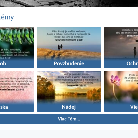
 témy
Boh
Povzbudenie
Ochr
áska
Nádej
Vie
Viac Tém...