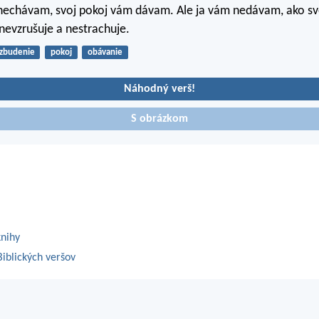
nechávam, svoj pokoj vám dávam. Ale ja vám nedávam, ako sv
nevzrušuje a nestrachuje.
zbudenie
pokoj
obávanie
Náhodný verš!
S obrázkom
knihy
iblických veršov