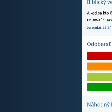
Biblický v
A keď sa kto č
nebesá? - hov
Jeremiáš 23:24
Odoberať 
Náhodný B