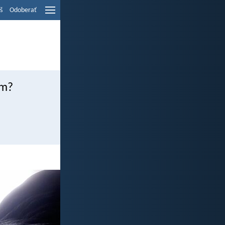
š
Odoberať
ám?