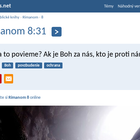
s.net
Témy
Náhodný ver
blické knihy
›
Rimanom
›
8
anom 8:31
 to povieme? Ak je Boh za nás, kto je proti n
Boh
povzbudenie
ochrana
jte si
Rimanom 8
online