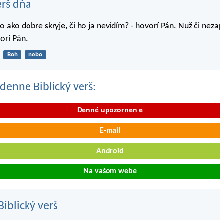
erš dňa
o ako dobre skryje, či ho ja nevidím? - hovorí Pán. Nuž či nez
orí Pán.
Boh
nebo
denne Biblický verš:
Denné upozornenie
E-mail
Android
Na vašom webe
iblický verš