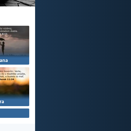
ana
ra