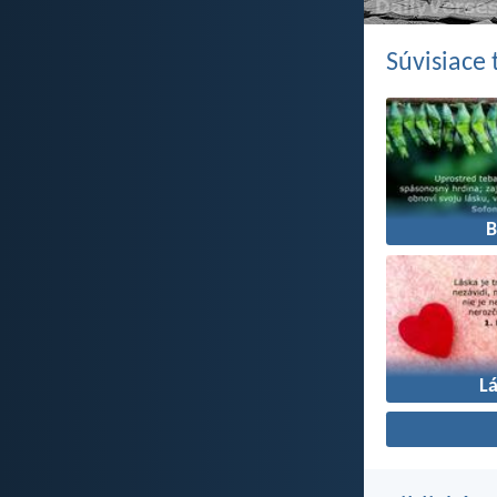
Súvisiace
L