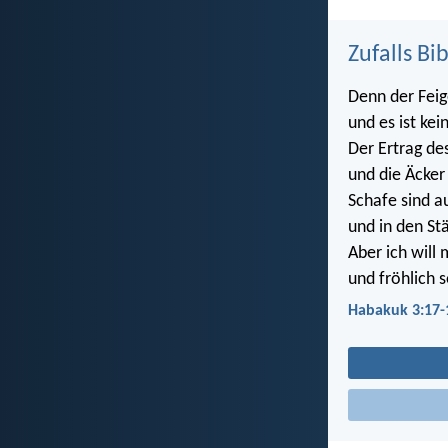
Zufalls Bi
Denn der Feig
und es ist ke
Der Ertrag de
und die Äcker
Schafe sind a
und in den Stä
Aber ich will
und fröhlich s
Habakuk 3:17-