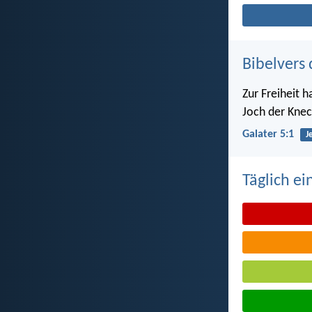
Bibelvers 
Zur Freiheit h
Joch der Knec
Galater 5:1
J
Täglich ei