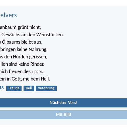
belvers
enbaum grünt nicht,
in Gewächs an den Weinstöcken.
s Ölbaums bleibt aus,
 bringen keine Nahrung;
us den Hürden gerissen,
llen sind keine Rinder.
 mich freuen des
HERRN
ein in Gott, meinem Heil.
18
Freude
Heil
Verehrung
Nächster Vers!
Mit Bild