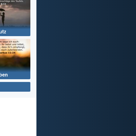
utz
ben