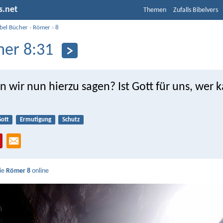
s.net
Themen
Zufalls Bibelvers
ibel Bücher
›
Römer
›
8
er 8:31
 wir nun hierzu sagen? Ist Gott für uns, wer 
ott
Ermutigung
Schutz
Sie
Römer 8
online