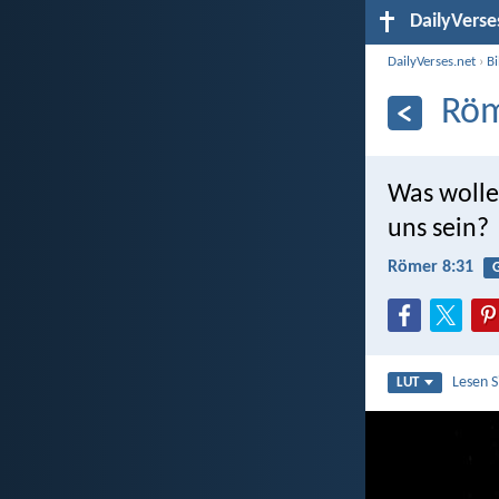
DailyVerse
DailyVerses.net
›
B
Röm
Was wollen
uns sein?
Römer 8:31
G
Lesen 
LUT