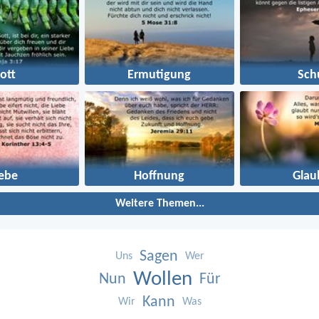
ott
Ermutigung
Sch
iebe
Hoffnung
Glau
Weitere Themen...
Sagen
Uns
Wer
Wollen
Nun
Für
Kann
Wir
Was